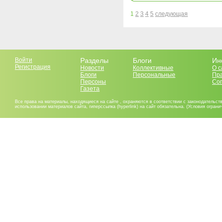
1
2
3
4
5
следующая
Войти
Разделы
Блоги
Ин
Регистрация
Новости
Коллективные
О с
Блоги
Персональные
Пр
Персоны
Со
Газета
Все права на материалы, находящиеся на сайте , охраняются в соответствии с законодательст
использовании материалов сайта, гиперссылка (hyperlink) на сайт обязательна. (Условия огран