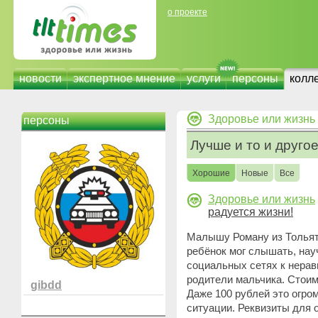
о проекте
новости
экспертное мнение
услуги
персоны
колл
Здоровье или жизнь
персоны
Лучше и то и друго
Хорошие
Новые
Все
Здоровье или жизнь
радуется жизни!
Малышу Роману из Тольят
ребёнок мог слышать, нау
социальных сетях к нер
родители мальчика. Стоим
gibdd
Даже 100 рублей это огро
ситуации. Реквизиты для 