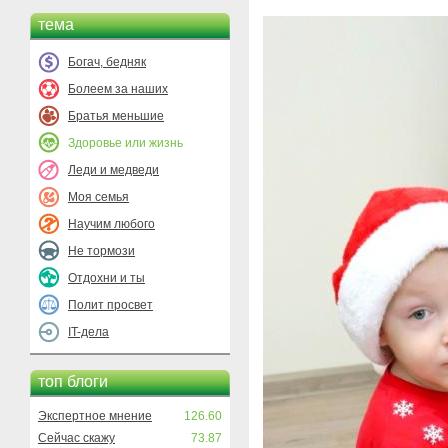
тема
Богач, бедняк
Болеем за наших
Братья меньшие
Здоровье или жизнь
Леди и медведи
Моя семья
Научим любого
Не тормози
Отдохни и ты
Полит просвет
IT-дела
топ блоги
Экспертное мнение
126.60
Сейчас скажу
73.87