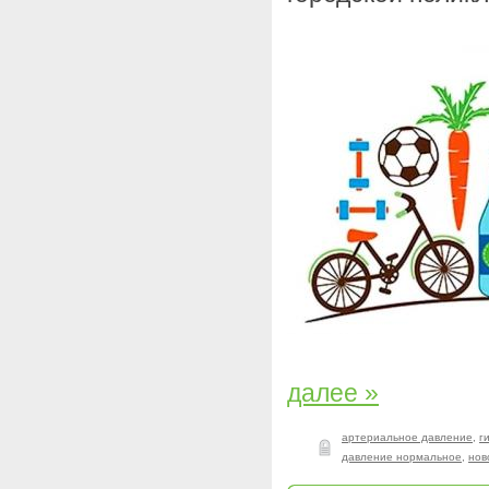
далее »
артериальное давление
,
г
давление нормальное
,
нов