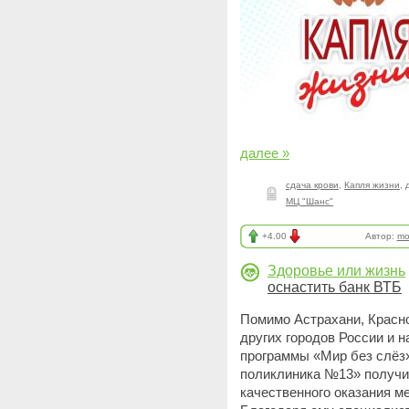
далее »
сдача крови
,
Капля жизни
,
МЦ "Шанс"
+4.00
Автор:
mo
Здоровье или жизнь
оснастить банк ВТБ
Помимо Астрахани, Красно
других городов России и 
программы «Мир без слёз»
поликлиника №13» получи
качественного оказания 