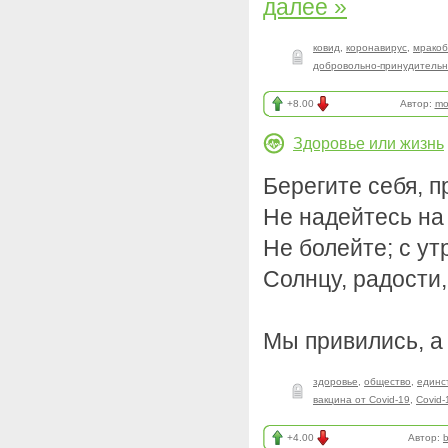
далее »
ковид
,
коронавирус
,
мракоб
добровольно-принудительн
+8.00
Автор:
mo
Здоровье или жизнь
Берегите себя, п
Не надейтесь на 
Не болейте; с у
Солнцу, радости,
Мы привились, а
здоровье
,
общество
,
единс
вакцина от Covid-19
,
Covid-
+4.00
Автор: