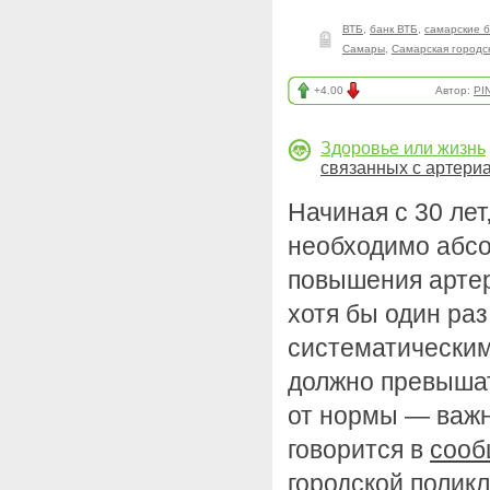
ВТБ
,
банк ВТБ
,
самарские 
Самары
,
Самарская городс
+4.00
Автор:
PI
Здоровье или жизнь
связанных с артер
Начиная с 30 лет
необходимо абсо
повышения артер
хотя бы один раз
систематическим
должно превышат
от нормы — важн
говорится в
сооб
городской полик