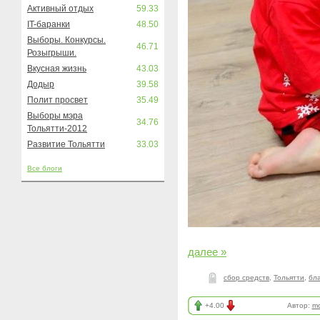
Активный отдых
59.33
IT-баранки
48.50
Выборы. Конкурсы.
46.71
Розыгрыши.
Вкусная жизнь
43.03
Додыр
39.58
Полит просвет
35.49
Выборы мэра
34.76
Тольятти-2012
Развитие Тольятти
33.03
Все блоги
далее »
сбор средств
,
Тольятти
,
бл
+4.00
Автор:
mo