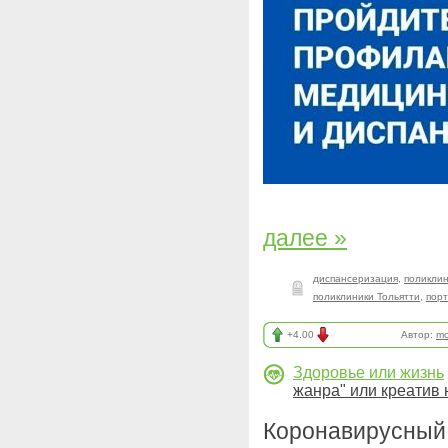
далее »
диспансеризация
,
поликли
поликлиники Тольятти
,
порт
+4.00
Автор:
mo
Здоровье или жизнь
жанра" или креатив 
Коронавирусны