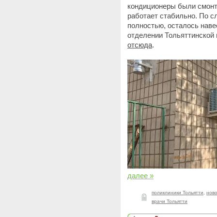
кондиционеры были смонти
работает стабильно. По с
полностью, осталось наве
отделении Тольяттинской
отсюда
.
далее »
поликлиники Тольятти
,
ново
врачи Тольятти