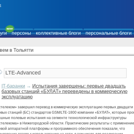
е
уги
персоны
коллективные блоги
персональные блоги
вем в Тольятти
IT-баранки
→
Испытания завершены: первые двадцать
базовых станций «БУЛАТ» переведены в коммерческую
эксплуатацию
стелеком» завершил перевод в коммерческую эксплуатацию первых двадцати
овых станций (БС) стандартов GSM/LTE-1800 компании «БУЛАТ», которые пр
ешные полевые испытания на сегменте технологической инфраструктуры
стелекома» в Нижегородской области. Практические результаты с применени
евой аппаратной платформы и программного обеспечения показали, что