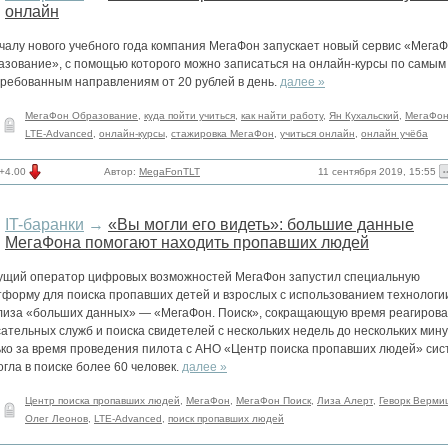
онлайн
чалу нового учебного года компания МегаФон запускает новый сервис «Мега
азование», с помощью которого можно записаться на онлайн-курсы по самым
требованным направлениям от 20 рублей в день.
далее »
МегаФон Образование
,
куда пойти учиться
,
как найти работу
,
Ян Кухальский
,
МегаФо
LTE-Advanced
,
онлайн-курсы
,
стажировка МегаФон
,
учиться онлайн
,
онлайн учёба
11 сентября 2019, 15:55
+4.00
Автор:
MegaFonTLT
IT-баранки
→
«Вы могли его видеть»: большие данные
МегаФона помогают находить пропавших людей
ущий оператор цифровых возможностей МегаФон запустил специальную
тформу для поиска пропавших детей и взрослых с использованием технологи
лиза «больших данных» — «МегаФон. Поиск», сокращающую время реагиров
ательных служб и поиска свидетелей с нескольких недель до нескольких мину
ько за время проведения пилота с АНО «Центр поиска пропавших людей» сис
гла в поиске более 60 человек.
далее »
Центр поиска пропавших людей
,
МегаФон
,
МегаФон Поиск
,
Лиза Алерт
,
Геворк Верми
Олег Леонов
,
LTE-Advanced
,
поиск пропавших людей