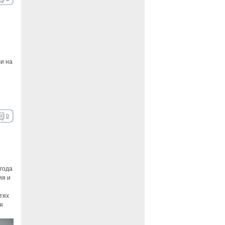
и на
0
года
ия и
тях
я