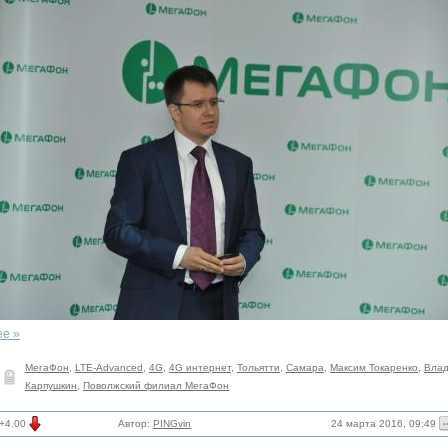
ее »
МегаФон
,
LTE-Advanced
,
4G
,
4G интернет
,
Тольятти
,
Самара
,
Максим Токаренко
,
Вла
Карпушкин
,
Поволжский филиал МегаФон
24 марта 2016, 09:49
+4.00
Автор:
PINGvin