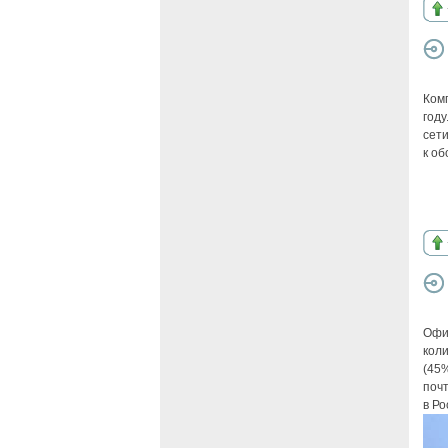
Ком
году
сети
к о
Офиц
коли
(45%
поч
в Ро