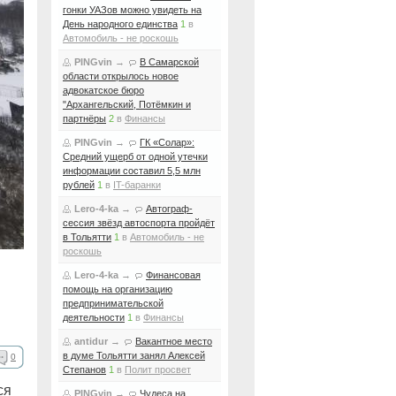
гонки УАЗов можно увидеть на
День народного единства
1
в
Автомобиль - не роскошь
PINGvin
→
В Самарской
области открылось новое
адвокатское бюро
"Архангельский, Потёмкин и
партнёры
2
в
Финансы
PINGvin
→
ГК «Солар»:
Средний ущерб от одной утечки
информации составил 5,5 млн
рублей
1
в
IT-баранки
Lero-4-ka
→
Автограф-
сессия звёзд автоспорта пройдёт
в Тольятти
1
в
Автомобиль - не
роскошь
Lero-4-ka
→
Финансовая
помощь на организацию
предпринимательской
деятельности
1
в
Финансы
antidur
→
Вакантное место
в думе Тольятти занял Алексей
0
Степанов
1
в
Полит просвет
ся
PINGvin
→
Чудеса на