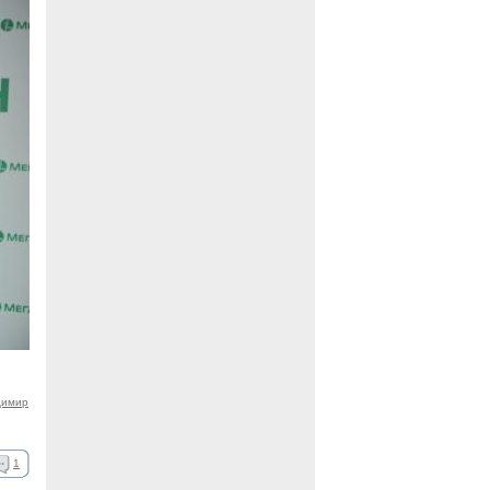
димир
1