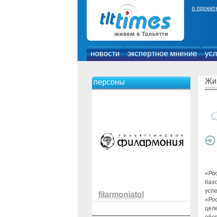
о проект
новости
экспертное мнение
усл
Жи
персоны
«Ро
баз
усп
filarmoniatol
«Ро
цел