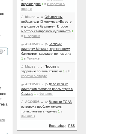
перекладине
1
в
И коротко о
спорте
Фон
klauss
→
Объявлены
победители XI конкурса «Вместе
в цифровое будущее». Второе
место у самарского журналиста
1
н
,
в
IT-баранки
ACC0508
→
Беглому
олигарху Махлаю, признанному
0
банкротом, кассация не помогла
1
в
Финансы
klauss
→
Прорыв к
здоровью по-тольяттински
1
в
И
коротко о спорте
ACC0508
→
Дело беглых
и
олигархов Махлаев рассмотрят в
ания
Самаре
1
в
Финансы
т.
ACC0508
→
Вывести ТОАЗ
тема
из вороха проблем сможет
только новый владелец
1
в
Финансы
шян
,
Весь эфир
|
RSS