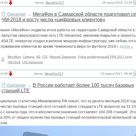
18 июня 2019, 13:59
+4.00
Автор:
MegaFonTLT
IT-баранки
→
МегаФон в Самарской области подготовил се
ЧМ-2018 и росту числа «цифровых клиентов»
пания «МегаФон» подвела итоги работы на территории Самарской области в
. Запустив сверхскоростную сеть LTE-Advanced, увеличив покрытие и скорость
 4G/LTE, оператор создал в регионе мощную инфраструктуру, уже сейчас гот
бслуживанию клиентов во время Чемпионата мира по футболу 2018 г.
далее »
МегаФон
,
Самара
,
4G
,
LTE
,
Максим Токаренко
,
Кубок конфедераций FIFA 2017 года
,
ЧМ-2018
,
LTE-Advanced
23 марта 2017, 08:49
+0.00
Автор:
MegaFonTLT
IT-баранки
→
В России работает более 100 тысяч базовых
станций LTE
иальная статистика Минкомсвязи РФ гласит, что за десять месяцев 2016 год
чество базовых станций сети сотовой связи стандарта LTE возросло на 32 23
) с начала года, что в абсолютном значении составляет 104 208 станций. Это
ти 20% от общего количества базовых станций потребительской мобильной с
ссии.