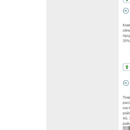
Ком
обла
про
35%
Пов
рас
наст
рай
4G. 
рай