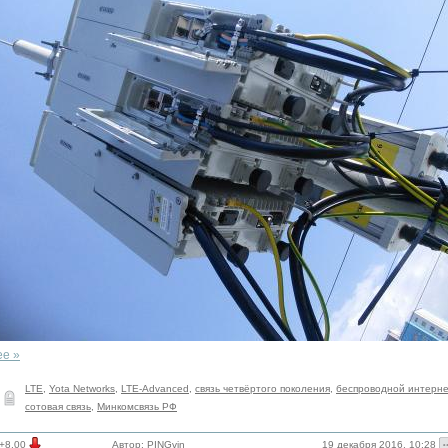
ее »
LTE
,
Yota Networks
,
LTE-Advanced
,
связь четвёртого поколения
,
беспроводной интерне
сотовая связь
,
Минкомсвязь РФ
19 декабря 2016, 10:28
+8.00
Автор:
PINGvin