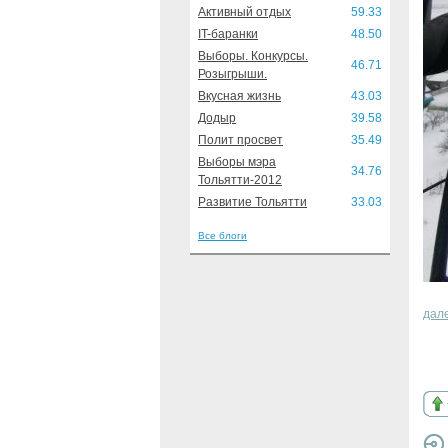
Активный отдых
59.33
IT-баранки
48.50
Выборы. Конкурсы.
46.71
Розыгрыши.
Вкусная жизнь
43.03
Додыр
39.58
Полит просвет
35.49
Выборы мэра
34.76
Тольятти-2012
Развитие Тольятти
33.03
Все блоги
дал