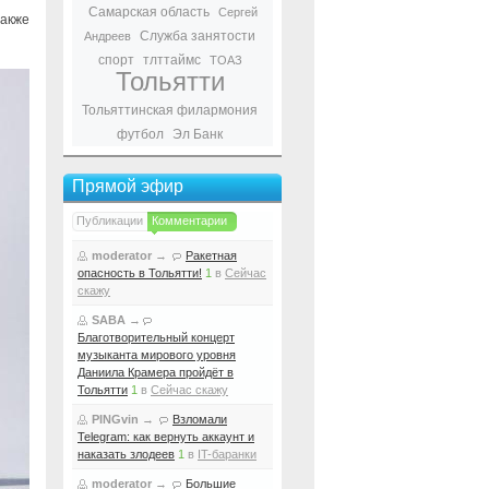
Самарская область
Сергей
также
Служба занятости
Андреев
спорт
тлттаймс
ТОАЗ
Тольятти
Тольяттинская филармония
футбол
Эл Банк
Прямой эфир
Публикации
Комментарии
moderator
→
Ракетная
опасность в Тольятти!
1
в
Сейчас
скажу
SABA
→
Благотворительный концерт
музыканта мирового уровня
Даниила Крамера пройдёт в
Тольятти
1
в
Сейчас скажу
PINGvin
→
Взломали
Telegram: как вернуть аккаунт и
наказать злодеев
1
в
IT-баранки
moderator
→
Большие