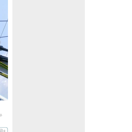
т
,
0