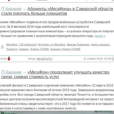
IT-баранки
→
Абоненты «МегаФона» в Самарской области
стали покупать больше планшетов
пания «МегаФон» подвела итоги продаж мобильных устройств в Самарской
сти. За 9 месяцев 2016 года наибольший рост популярности
демонстрировали планшетные компьютеры – в салонах оператора их покупал
 больше по сравнению с аналогичным периодом прошлого года.
далее »
МегаФон
,
LTE-Advanced
,
Интернет от МегаФон
,
Максим Токаренко
,
купить планшет
,
Тольятти
,
Самара
,
Oysters T74HMi
,
планшет Oysters T74HMi
11 ноября 2016, 10:48
+0.00
Автор:
MegaFonTLT
IT-баранки
→
«МегаФон» продолжает улучшать качество
связи, снижая стоимость услуг
олжский филиал и Самарское отделение компании «МегаФон» 22 марта 2016 
сказали журналистам и блогерам об итогах 2015 года. Завершена модернизац
ройка сети. Все города Самарской области, включая Тольятти, и большинство
онных центров получили высокоскоростной беспроводной интернет на скорос
Заявленные планы свидетельствуют, что к 2017 году 4G появится в оставшихс
центрах и сопоставимых с ними населённых пунктах.