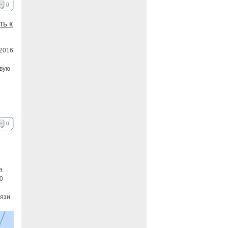
0
ть к
 2016
овую
0
а
0
вязи