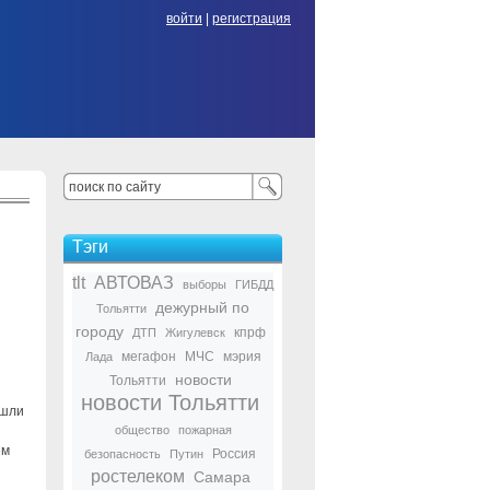
войти
|
регистрация
Тэги
tlt
АВТОВАЗ
выборы
ГИБДД
дежурный по
Тольятти
городу
кпрф
ДТП
Жигулевск
мегафон
МЧС
мэрия
Лада
новости
Тольятти
новости Тольятти
ошли
общество
пожарная
ем
Россия
безопасность
Путин
ростелеком
Самара