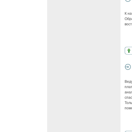
К на
Обр
вос
Вед
пла
ана
спас
Тол
помо