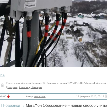
ее »
Ростелеком
,
Алексей Сапунов
,
Т2
,
базовые станции "БУЛАТ"
,
LTE-Advanced
,
Алексей
Дмитриев
,
Александр Комаров
12 февраля 2025, 05:17
+0.00
Автор:
moderator
IT-баранки
→
МегаФон Образование – новый способ учить