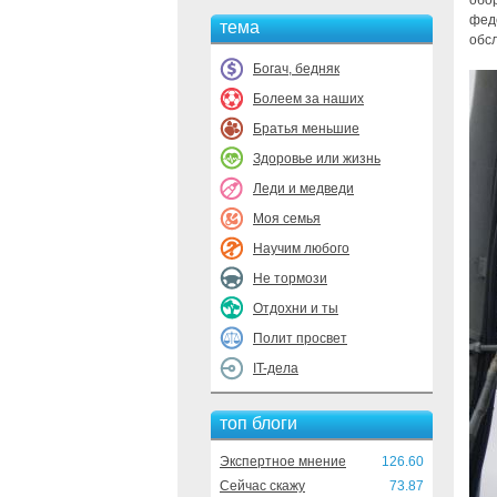
обор
феде
тема
обс
Богач, бедняк
Болеем за наших
Братья меньшие
Здоровье или жизнь
Леди и медведи
Моя семья
Научим любого
Не тормози
Отдохни и ты
Полит просвет
IT-дела
топ блоги
Экспертное мнение
126.60
Сейчас скажу
73.87