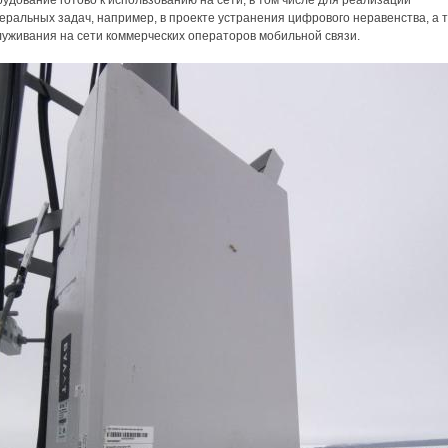
удование готово к использованию на сети, в том числе для реализации
ральных задач, например, в проекте устранения цифрового неравенства, а 
луживания на сети коммерческих операторов мобильной связи.