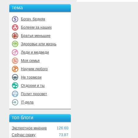
тема
Богач, бедняк
Болеем за наших
Братья меньшие
Здоровье или жизнь
Леди и медведи
Моя семья
Научим любого
Не тормози
Отдохни и ты
Полит просвет
IT-дела
топ блоги
Экспертное мнение
126.60
Сейчас скажу
73.87