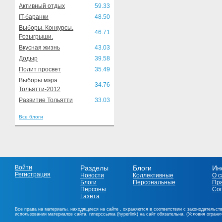
Активный отдых
59.33
IT-баранки
48.50
Выборы. Конкурсы.
46.71
Розыгрыши.
Вкусная жизнь
43.03
Додыр
39.58
Полит просвет
35.49
Выборы мэра
34.76
Тольятти-2012
Развитие Тольятти
33.03
Все блоги
Войти
Разделы
Блоги
Ин
Регистрация
Новости
Коллективные
О с
Блоги
Персональные
Пр
Персоны
Со
Газета
Все права на материалы, находящиеся на сайте , охраняются в соответствии с законодательст
использовании материалов сайта, гиперссылка (hyperlink) на сайт обязательна. (Условия огран