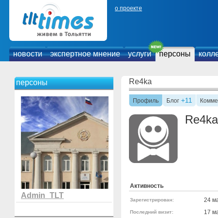
о проекте
новости
экспертное мнение
услуги
персоны
колл
Re4ka
персоны
+11
Профиль
Блог
Комме
Re4ka
Активность
Admin_TLT
24 м
Зарегистрирован:
17 м
Последний визит: