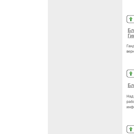
Бл
Ги
Ган
верн
Бл
Над 
рабо
инф