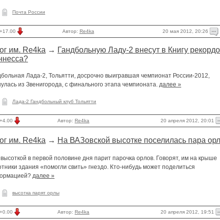
Почта России
20 мая 2012, 20:26
+17.00
Автор:
Re4ka
ог им. Re4ka
→
Гандбольную Ладу-2 внесут в Книгу рекорд
ннесса?
дбольная Лада-2, Тольятти, досрочно выигравшая чемпионат России-2012,
улась из Звенигорода, с финального этапа чемпионата.
далее »
Лада-2 Гандбольный клуб Тольятти
20 апреля 2012, 20:01
+4.00
Автор:
Re4ka
ог им. Re4ka
→
На ВАЗовской высотке поселилась пара ор
высоткой в первой половине дня парит парочка орлов. Говорят, им на крыше
тники здания «помогли свить» гнездо. Кто-нибудь может поделиться
ормацией?
далее »
высотка парят орлы
20 апреля 2012, 19:51
+0.00
Автор:
Re4ka