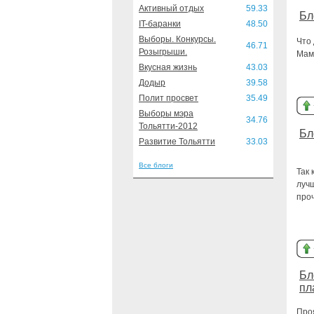
Активный отдых
59.33
Бл
IT-баранки
48.50
Выборы. Конкурсы.
Что
46.71
Розыгрыши.
Мам
Вкусная жизнь
43.03
Додыр
39.58
Полит просвет
35.49
Выборы мэра
34.76
Тольятти-2012
Бл
Развитие Тольятти
33.03
Все блоги
Так 
луч
про
Бл
пл
Проя