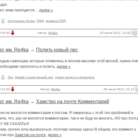
дах.
ет, кому пригодится…
далее »
постельное белье
,
РЖД
,
правила РЖД
28 июля 2012, 23:30
+16.00
Автор:
Re4ka
ог им. Re4ka
→
Полить новый лес
одым саженцам, которые появились в лесном массиве этой весной, нужна по
необходимо прополоть и полить.
далее »
Лес
,
Новый тольяттинский лес
,
нужно полить и прополоть
28 июля 2012, 22:13
+12.00
Автор:
Re4ka
ог им. Re4ka
→
Хамство на почте Комментарий
ня не вносятся комментарии к постам. Я смирилась с этой тех.проблемой и
ла, что, раз не вносятся комментарии, так и не буду их вносить. НО про почт
У НЕ СКАЗАТЬ!!!
ем, срочно хочу высказаться, поэтому запишу здесь! В общем, это коммент к
етке про
Хамство на почте
.
далее »