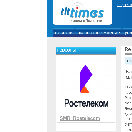
о проект
новости
экспертное мнение
усл
Re
персоны
Пр
Бл
мл
Как 
проц
Рос
экс
Лео
дист
SMR_Rostelecom
пот
счит
пол