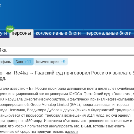
е
уги
персоны
коллективные блоги
персональные блоги
4ka
+11
+9
офиль
Блог
Комментарии
ог им. Re4ka
→
Гаагский суд приговорил Россию к выплате 
рд.
стало известно «Ъ», Россия проиграла длившийся почти десять лет судебный
есс, инициированный экс-акционерами ЮКОСа. Третейский суд в Гааге счел, 
сия нарушала Энергетическую хартию, и фактически признал нефтекомпанию
проприированной. Group Menatep Limited (GML), представляющая интересы
нида Невзлина, Владимира Дубова и других (Михаил Ходорковский традицио
анцируется от процесса), требовала возмещения $114 млрд, но суд оценил
ери примерно в $50 млрд. Источники «Ъ» называют решение политическим и
ают, что Россия попытается аннулировать его. В GML готовы взыскивать
оженные ей средства принудительно.
далее »