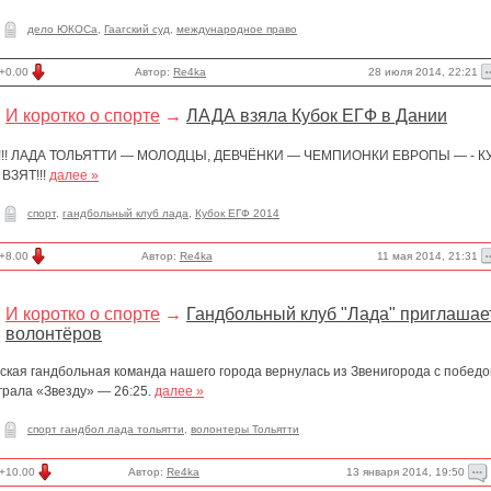
дело ЮКОСа
,
Гаагский суд
,
международное право
28 июля 2014, 22:21
+0.00
Автор:
Re4ka
И коротко о спорте
→
ЛАДА взяла Кубок ЕГФ в Дании
!!! ЛАДА ТОЛЬЯТТИ — МОЛОДЦЫ, ДЕВЧЁНКИ — ЧЕМПИОНКИ ЕВРОПЫ — - К
 ВЗЯТ!!!
далее »
спорт
,
гандбольный клуб лада
,
Кубок ЕГФ 2014
11 мая 2014, 21:31
+8.00
Автор:
Re4ka
И коротко о спорте
→
Гандбольный клуб "Лада" приглашае
волонтёров
ская гандбольная команда нашего города вернулась из Звенигорода с победо
грала «Звезду» — 26:25.
далее »
спорт гандбол лада тольятти
,
волонтеры Тольятти
13 января 2014, 19:50
+10.00
Автор:
Re4ka