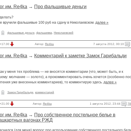
ог им. Re4ka
→
Про фальшивые деньги
 делать?
е вручили фальшивые 100 руб на сдачу в Николаевском.
далее »
фальшивые деньги
,
фальшивка
,
Николаевский
7 августа 2012, 00:10
+17.00
Автор:
Re4ka
ог им. Re4ka
→
Комментарий к заметке Замок Гарибальди
как у меня тех проблема — не вносятся комментарии (что, может быть, и к
шему: молчание — золото), а прокомментировать очень хочется (особенно по
чтения уже внесенных комментариев), то комментирую здесь.
далее »
Замок Гарибальди
,
комментарий
1 августа 2012, 23:44
78
+21.00
Автор:
Re4ka
ог им. Re4ka
→
Про собственное постельное белье в
ацкартных вагонах РЖД
снился (для меня) вопрос про использование собственного постельного бель