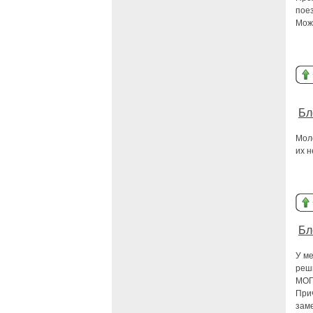
поез
Мож
Бл
Мол
их 
Бл
У ме
реши
МОГ
Прич
зам