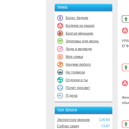
тема
Богач, бедняк
Болеем за наших
Братья меньшие
УРА
Здоровье или жизнь
ЕГФ
Леди и медведи
Моя семья
Научим любого
Не тормози
Отдохни и ты
Полит просвет
IT-дела
Жен
обы
топ блоги
Экспертное мнение
126.60
Сейчас скажу
73.87