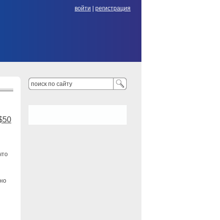
войти
|
регистрация
$50
что
нно