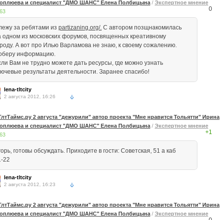
оплюева и специалист "ДМО ШАНС" Елена Полбицына
/
Экспертное мнение
0
63
лежу за ребятами из
partizaning.org/.
С автором позщнакомилась
а одном из московских форумов, посвященных креативному
ороду. А вот про Илью Варламова не знаю, к своему сожалению.
оберу информацию.
сли Вам не трудно можете дать ресурсы, где можно узнать
лючевые результаты деятельности. Заранее спасибо!
lena-tltcity
2 августа 2012, 16:26
ТлтТаймс.ру 2 августа "дежурили" автор проекта "Мне нравится Тольятти" Ирина
оплюева и специалист "ДМО ШАНС" Елена Полбицына
/
Экспертное мнение
+1
63
орь, готовы обсуждать. Приходите в гости: Советская, 51 а каб
1-22
lena-tltcity
2 августа 2012, 16:23
ТлтТаймс.ру 2 августа "дежурили" автор проекта "Мне нравится Тольятти" Ирина
оплюева и специалист "ДМО ШАНС" Елена Полбицына
/
Экспертное мнение