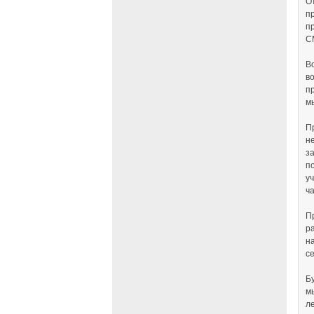
О
п
п
С
В
в
п
мы
П
н
з
п
у
ч
П
р
н
с
Б
м
л