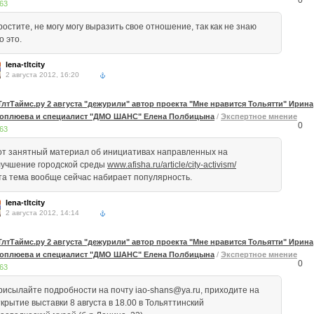
0
63
остите, не могу могу выразить свое отношение, так как не знаю
о это.
lena-tltcity
2 августа 2012, 16:20
ТлтТаймс.ру 2 августа "дежурили" автор проекта "Мне нравится Тольятти" Ирина
оплюева и специалист "ДМО ШАНС" Елена Полбицына
/
Экспертное мнение
0
63
от занятный материал об инициативах направленных на
лучшение городской среды
www.afisha.ru/article/city-activism/
та тема вообще сейчас набирает популярность.
lena-tltcity
2 августа 2012, 14:14
ТлтТаймс.ру 2 августа "дежурили" автор проекта "Мне нравится Тольятти" Ирина
оплюева и специалист "ДМО ШАНС" Елена Полбицына
/
Экспертное мнение
0
63
рисылайте подробности на почту iao-shans@ya.ru, приходите на
крытие выставки 8 августа в 18.00 в Тольяттинский