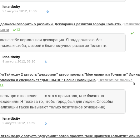
lena-tltcity
27 августа 2012, 15:25
должаем говорить о развитии. Декларация развития города Тольятти
/
Развитие
ьятти
13
+1
полне себе нормальная декларация. Я поддерживаю, без
инизма и стеба, с верой в благополучное развитие Тольятти.
lena-tltcity
8 августа 2012, 09:16
ТлтТаймс.ру 2 августа "дежурили" автор проекта "Мне нравится Тольятти" Ирина
оплюева и специалист "ДМО ШАНС" Елена Полбицына
/
Экспертное мнение
0
63
еперь про отношение — то что я прочитала, мне близко по
беждениям. Я тоже за то, чтобы город был для людей. Способы
еализации также вызывают только позитивное отношение)
lena-tltcity
2 августа 2012, 16:59
ТлтТаймс.ру 2 августа "дежурили" автор проекта "Мне нравится Тольятти" Ирина