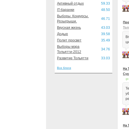
Активный отдых
59.33
IT-баранки
48.50
Выборы. Конкурсы.
46.71
Розыгрыши.
Про
Вкусная жизнь
43.03
Тол
Додыр
39.58
В
Полит просвет
35.49
ц
Выборы мэра
34.76
Тольятти-2012
Развитие Тольятти
33.03
Все блоги
На 
Сух
Т
у
р
На 