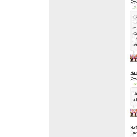
Сух
С
н
г
С
Е
к
На 
Сух
Иг
2
На 
Сух