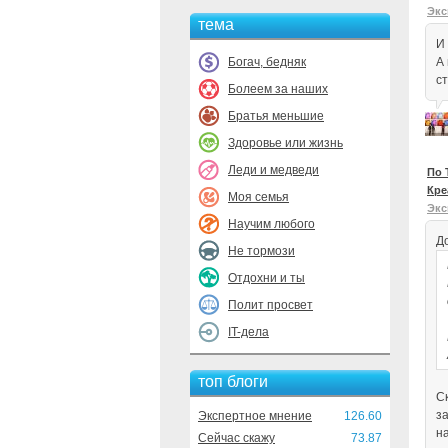
Экс
тема
И 
Богач, бедняк
А
с
Болеем за наших
Братья меньшие
Здоровье или жизнь
Леди и медведи
По 
Кре
Моя семья
Экс
Научим любого
Д
Не тормози
Отдохни и ты
Полит просвет
IT-дела
топ блоги
С
з
Экспертное мнение
126.60
н
Сейчас скажу
73.87