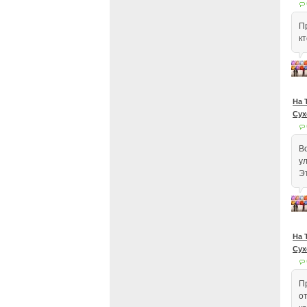
Пр
кт
На 
Сух
В
у
Э
На 
Сух
П
от