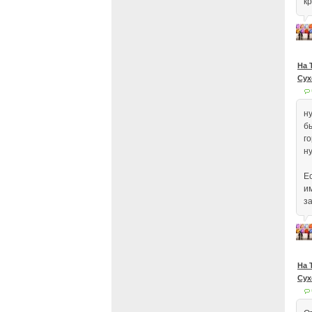
кр
На 
Сух
н
б
г
н
Ес
и
з
На 
Сух