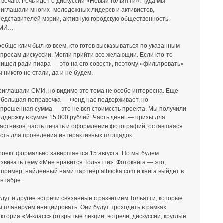
твечаю. Речь идет о дискуссии «Новый Тольятти». Туда мы
риглашали многих -молодежных лидеров и активистов,
редставителей мэрии, активную городскую общественность,
МИ…
ообще клич был ко всем, кто готов высказываться по указанным
опросам дискуссии. Могли прийти все желающии. Если кто-то
ришел ради пиара — это на его совести, поэтому «фильтровать»
 никого не стали, да и не будем.
риглашали СМИ, но видимо это тема не особо интересна. Еще
ебольшая поправочка — Фонд нас поддерживает, но
апрошенная сумма — это не вся стоимость проекта. Мы получили
оддержку в сумме 15 000 рублей. Часть денег — призы для
частников, часть печать и оформление фотографий, оставшаяся
асть для проведения интерактивных площадок.
роект формально завершается 15 августа. Но мы будем
азвивать тему «Мне нравится Тольятти». Фотокнига — это,
апример, найденный нами партнер albooka.com и книга выйдет в
ентябре.
удут и другие встречи связанные с развитием Тольятти, которые
ы планируем инициировать. Они будут проходить в рамках
ектория «М-класс» (открытые лекции, встречи, дискуссии, круглые