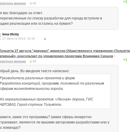
+1
пертное мнение
42
я вас благодарю за ответ.
 перечисленные по списку разработки для города вступили в
тадию реализации или остались на бумаге?
lena-tltcity
27 августа 2012, 16:10
Тольятти 27 августа "дежурил" директор Общественного учреждения «Тольятти
ативный», консультант по управлению проектами Владимир Синцов
/
+1
пертное мнение
42
обрый день. Во вводном тексте написано:
Руководитель различных проектов и фирм.
Разработка концепций, программ, положений по различным
сферам жизнедеятельности города.
Из нереализованных проектов: «Лесная» дорога, ГИС
АВТОВАЗ, Город-спутник Тольятти.
кажите, какие это программы? (какие сферы конкретно
атрагивают, являются ли вашими авторскими разработками или у
ас команда)?