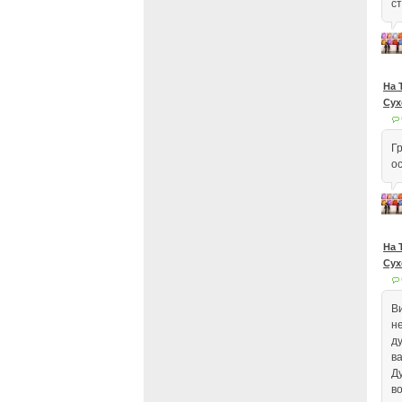
ст
На 
Сух
Г
о
На 
Сух
В
н
д
в
Д
в