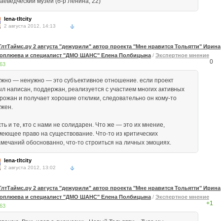
аеведческий музей (б-р Ленина, 22)
lena-tltcity
2 августа 2012, 14:13
ТлтТаймс.ру 2 августа "дежурили" автор проекта "Мне нравится Тольятти" Ирина
оплюева и специалист "ДМО ШАНС" Елена Полбицына
/
Экспертное мнение
0
63
ужно — ненужно — это субъективное отношение. если проект
ыл написан, поддержан, реализуется с участием многих активных
орожан и получает хорошие отклики, следовательно он кому-то
ужен.
ть и те, кто с нами не солидарен. Что же — это их мнение,
меющее право на существование. Что-то из критических
амечаний обоснованно, что-то строиться на личных эмоциях.
lena-tltcity
2 августа 2012, 13:02
ТлтТаймс.ру 2 августа "дежурили" автор проекта "Мне нравится Тольятти" Ирина
оплюева и специалист "ДМО ШАНС" Елена Полбицына
/
Экспертное мнение
+1
63