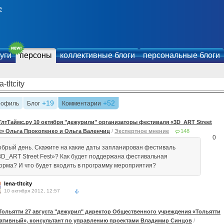
е
уги
персоны
коллективные блоги
персональные блоги
a-tltcity
+19
+52
рофиль
Блог
Комментарии
ТлтТаймс.ру 10 октября "дежурили" организаторы фестиваля «3D_ART Street
t» Ольга Прокопенко и Ольга Валенчиц
/
Экспертное мнение
148
0
обрый день. Скажите на какие даты запланирован фестиваль
3D_ART Street Fest»? Как будет поддержана фестивальная
орма? И что будет входить в программу мероприятия?
lena-tltcity
10 октября 2012, 12:57
Тольятти 27 августа "дежурил" директор Общественного учреждения «Тольятти
ативный», консультант по управлению проектами Владимир Синцов
/