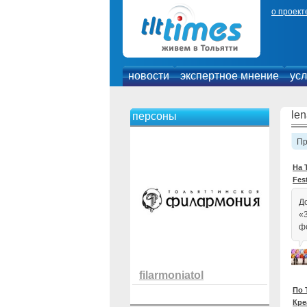
о проект
новости
экспертное мнение
усл
len
персоны
П
На 
Fes
Д
«
ф
filarmoniatol
По 
Кре