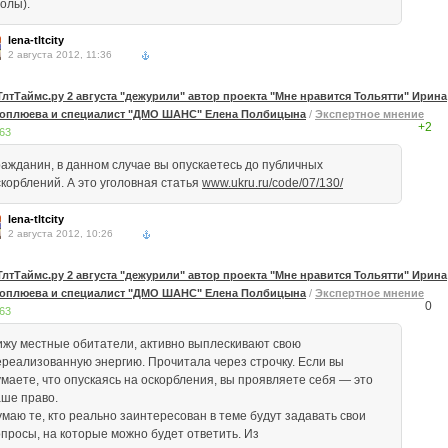
олы).
lena-tltcity
2 августа 2012, 11:36
ТлтТаймс.ру 2 августа "дежурили" автор проекта "Мне нравится Тольятти" Ирина
оплюева и специалист "ДМО ШАНС" Елена Полбицына
/
Экспертное мнение
+2
63
ражданин, в данном случае вы опускаетесь до публичных
скорблений. А это уголовная статья
www.ukru.ru/code/07/130/
lena-tltcity
2 августа 2012, 10:26
ТлтТаймс.ру 2 августа "дежурили" автор проекта "Мне нравится Тольятти" Ирина
оплюева и специалист "ДМО ШАНС" Елена Полбицына
/
Экспертное мнение
0
63
ижу местные обитатели, активно выплескивают свою
ереализованную энергию. Прочитала через строчку. Если вы
умаете, что опускаясь на оскорбления, вы проявляете себя — это
аше право.
умаю те, кто реально заинтересован в теме будут задавать свои
опросы, на которые можно будет ответить. Из