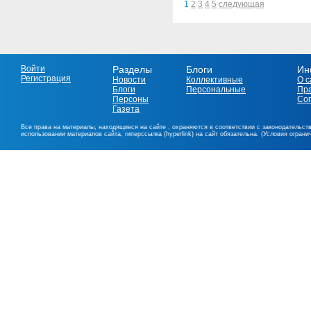
1
2
3
4
5
следующая
Войти
Разделы
Блоги
Ин
Регистрация
Новости
Коллективные
О с
Блоги
Персональные
Пр
Персоны
Со
Газета
Все права на материалы, находящиеся на сайте , охраняются в соответствии с законодательст
использовании материалов сайта, гиперссылка (hyperlink) на сайт обязательна. (Условия огран