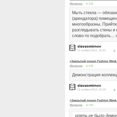
Медведи
145
Мыть стекла — обязан
(арендатора) помещен
многообразны. Прийти 
разглядывать стены и 
слово-то подобрать… 
slavasmirnov
12 ноября 2012, 10:43
«Закрытый показ» Fashion Week 
Медведи
145
Демонстрация коллекц
slavasmirnov
12 ноября 2012, 10:18
«Закрытый показ» Fashion Week 
Медведи
145
опять не было демо