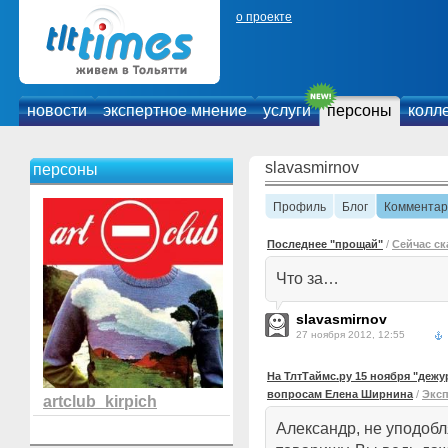
о проекте
новости
экспертное мнение
услуги
персоны
колл
slavasmirnov
персоны
Профиль
Блог
Комментар
Последнее "прощай"
/
Сейчас ск
Что за…
slavasmirnov
27 ноября 2012, 12:55
На ТлтТаймс.ру 15 ноября "деж
вопросам Елена Ширнина
/
Эксп
artclub_kirpich
Александр, не уподоб