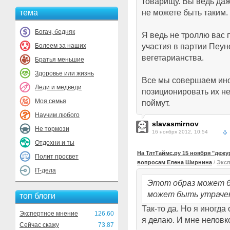
товарищу. Вы ведь да
тема
не можете быть таким.
Богач, бедняк
Я ведь не троллю вас 
Болеем за наших
участия в партии Пеун
вегетарианства.
Братья меньшие
Здоровье или жизнь
Все мы совершаем иног
Леди и медведи
позиционировать их н
Моя семья
поймут.
Научим любого
slavasmirnov
Не тормози
16 ноября 2012, 10:54
Отдохни и ты
На ТлтТаймс.ру 15 ноября "деж
Полит просвет
вопросам Елена Ширнина
/
Эксп
IT-дела
Этот образ может б
может быть утраче
топ блоги
Так-то да. Но я иногда
Экспертное мнение
126.60
я делаю. И мне неловко
Сейчас скажу
73.87