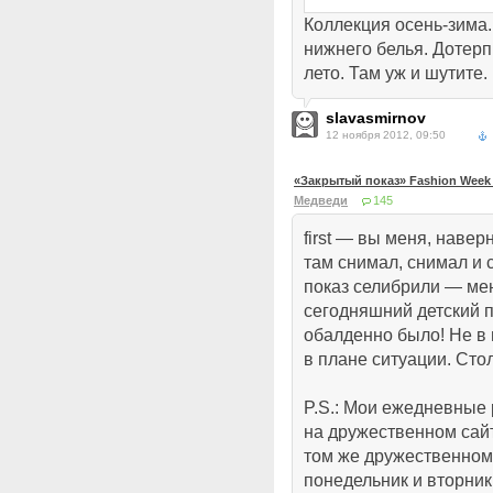
Коллекция осень-зима.
нижнего белья. Дотерп
лето. Там уж и шутите.
slavasmirnov
12 ноября 2012, 09:50
«Закрытый показ» Fashion Week 
Медведи
145
first — вы меня, навер
там снимал, снимал и 
показ селибрили — ме
сегодняшний детский п
обалденно было! Не в 
в плане ситуации. Сто
P.S.: Мои ежедневные
на дружественном сай
том же дружественном
понедельник и вторник.