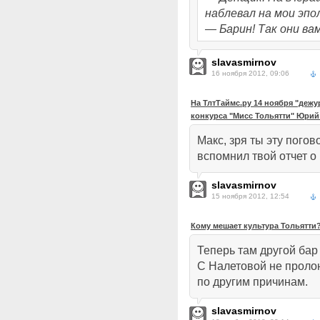
наблевал на мои эпо
— Барин! Так они ва
slavasmirnov
16 ноября 2012, 09:06
На ТлтТаймс.ру 14 ноября "дежу
конкурса "Мисс Тольятти" Юри
Макс, зря ты эту погов
вспомнил твой отчет о
slavasmirnov
15 ноября 2012, 12:54
Кому мешает культура Тольятти
Теперь там другой бар 
С Налетовой не проло
по другим причинам.
slavasmirnov