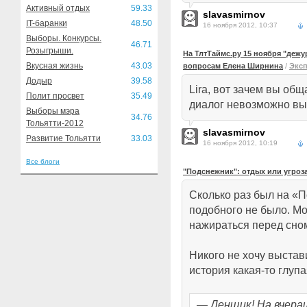
Активный отдых
59.33
slavasmirnov
IT-баранки
48.50
16 ноября 2012, 10:37
Выборы. Конкурсы.
46.71
Розыгрыши.
На ТлтТаймс.ру 15 ноября "деж
Вкусная жизнь
43.03
вопросам Елена Ширнина
/
Эксп
Додыр
39.58
Lira, вот зачем вы общ
Полит просвет
35.49
диалог невозможно вы
Выборы мэра
34.76
Тольятти-2012
slavasmirnov
Развитие Тольятти
33.03
16 ноября 2012, 10:19
Все блоги
"Подснежник": отдых или угроз
Сколько раз был на «
подобного не было. Мо
нажираться перед сно
Никого не хочу выстав
история какая-то глупа
— Денщик! На вчера