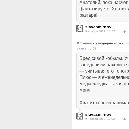
Анатолий, пока насчет
фантазируете. Хватит 
разгаре!
slavasmirnov
9 ноября 2012, 10:27
В Тольятти у медицинского кол
скажу
52
Бред сивой кобылы. У
заведением находится
— учитывая его топог
Плюс — я еженедельн
медколледжа: такая н
меня.
Хватит херней занимат
slavasmirnov
9 ноября 2012, 10:02