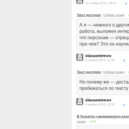
11 ноября 2012, 09:45
Текст доступен
/
Сейчас скажу
А я — немного о друг
работа, выложен интер
что персонаж — отриц
при чем? Это он науч
slavasmirnov
9 ноября 2012, 11:39
Текст доступен
/
Сейчас скажу
Но почему же — доста
пробежаться по тексту
slavasmirnov
9 ноября 2012, 11:26
В Тольятти у медицинского кол
скажу
52