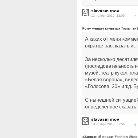
slavasmirnov
13 ноября 2012, 22:05
Кому мешает культура Тольятти
А каких от меня комм
вкратце рассказать ис
За несколько десятиле
(последовательность н
музей, театр кукол, пл
«Белая ворона», виде
«Голосова, 20» и т.д. 
С нынешней ситуацией 
определенное сказать 
slavasmirnov
13 ноября 2012, 21:56
«Закрытый показ» Fashion Week 