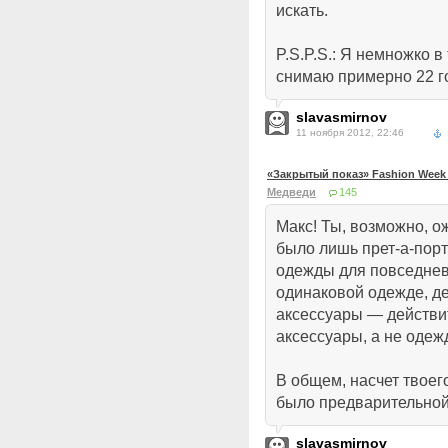
искать.
P.S.P.S.: Я немножко 
снимаю примерно 22 го
slavasmirnov
11 ноября 2012, 22:46
«Закрытый показ» Fashion Week 
Медведи
145
Макс! Ты, возможно, о
было лишь прет-а-порт
одежды для повседнев
одинаковой одежде, 
аксессуары — действи
аксессуары, а не одежд
В общем, насчет твоего
было предварительно
slavasmirnov