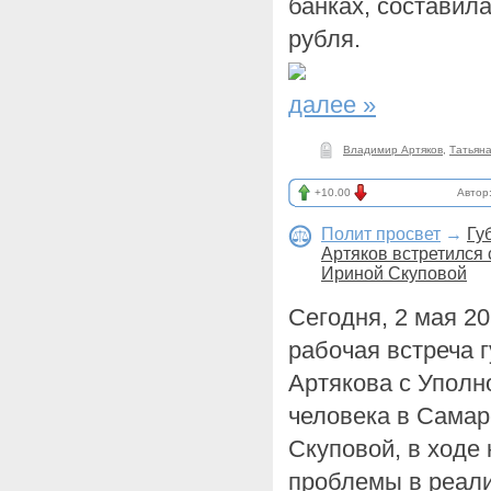
банках, составила
рубля.
далее »
Владимир Артяков
,
Татьяна
+10.00
Автор
Полит просвет
→
Гу
Артяков встретился
Ириной Скуповой
Сегодня, 2 мая 2
рабочая встреча 
Артякова с Упол
человека в Самар
Скуповой, в ходе
проблемы в реали