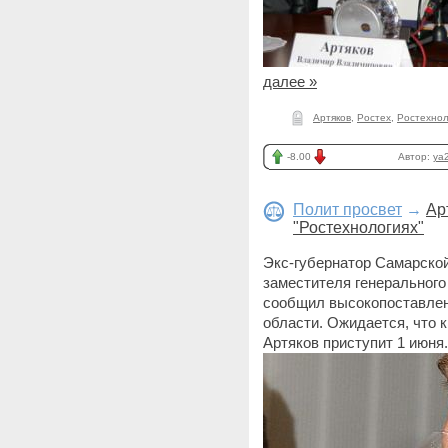
далее »
Артяков
,
Ростех
,
Ростехно
-8.00
Автор:
ya2
Полит просвет
→
Ар
"Ростехнологиях"
Экс-губернатор Самарской
заместителя генерального
сообщил высокопоставлен
области. Ожидается, что 
Артяков приступит 1 июня.