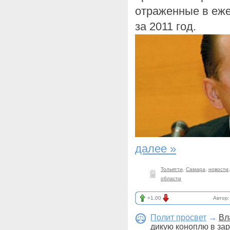
отраженные в еж
за 2011 год.
далее »
Тольятти
,
Самара
,
новости
области
+1.00
Автор
Полит просвет
→
Вл
дикую коноплю в з