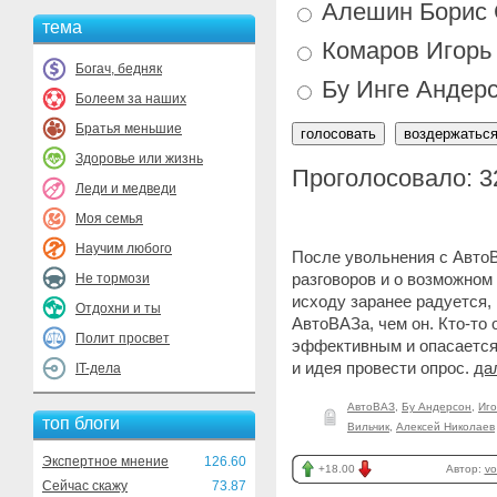
Алешин Борис 
тема
Комаров Игорь
Богач, бедняк
Бу Инге Андер
Болеем за наших
Братья меньшие
Здоровье или жизнь
Проголосовало: 3
Леди и медведи
Моя семья
Научим любого
После увольнения с Авто
разговоров и о возможном
Не тормози
исходу заранее радуется,
Отдохни и ты
АвтоВАЗа, чем он. Кто-то 
Полит просвет
эффективным и опасается
и идея провести опрос.
да
IT-дела
АвтоВАЗ
,
Бу Андерсон
,
Иго
топ блоги
Вильчик
,
Алексей Николаев
Экспертное мнение
126.60
+18.00
Автор:
vo
Сейчас скажу
73.87