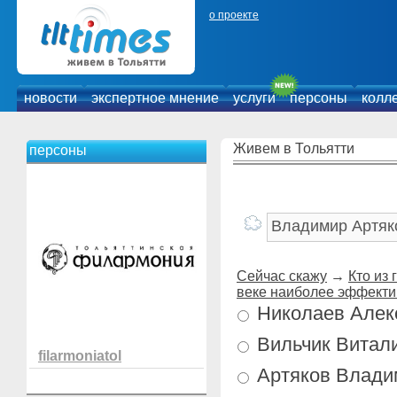
о проекте
новости
экспертное мнение
услуги
персоны
колл
Живем в Тольятти
персоны
Сейчас скажу
→
Кто из
веке наиболее эффект
Николаев Алек
Вильчик Витал
filarmoniatol
Артяков Влади