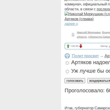
коммуна», официальный п
области, в связи с
послед
далее »
Николай Меркушкин
,
Влади
области
,
губернатор Самар
+16.00
Автор:
Полит просвет
→
Ар
Артяков надоел
Уж лучше бы о
Проголосовало: 6
Итак, губернатор Самарск