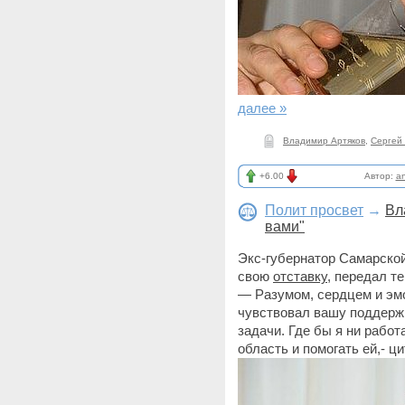
далее »
Владимир Артяков
,
Сергей
+6.00
Автор:
a
Полит просвет
→
Вл
вами"
Экс-губернатор Самарско
свою
отставку
, передал т
— Разумом, сердцем и эмо
чувствовал вашу поддержк
задачи. Где бы я ни работ
область и помогать ей,- 