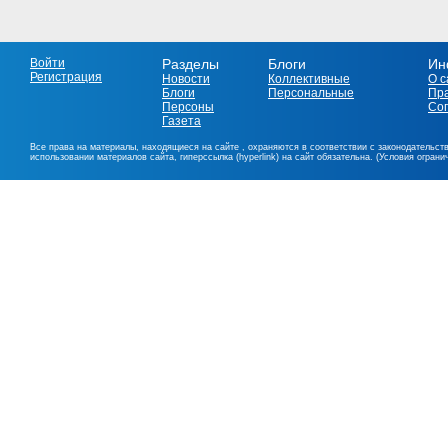
Войти
Разделы
Блоги
Ин
Регистрация
Новости
Коллективные
О с
Блоги
Персональные
Пр
Персоны
Со
Газета
Все права на материалы, находящиеся на сайте , охраняются в соответствии с законодательст
использовании материалов сайта, гиперссылка (hyperlink) на сайт обязательна. (Условия огран