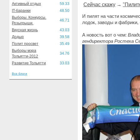
Активный отдых
59.33
Сейчас скажу
→
"Пилите
IT-баранки
48.50
И пилят на части космиче
Выборы. Конкурсы.
46.71
лодок, заводы и фабрики,
Розыгрыши.
Вкусная жизнь
43.03
А новость вот о чем:
Влад
Додыр
39.58
гендиректора Ростеха С
Полит просвет
35.49
Выборы мэра
34.76
Тольятти-2012
Развитие Тольятти
33.03
Все блоги