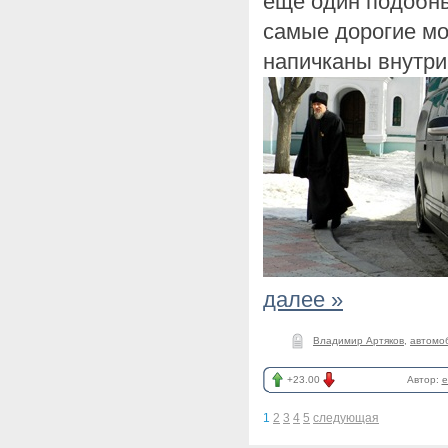
еще один подобн
самые дорогие м
напичканы внутри
далее »
Владимир Артяков
,
автомо
+23.00
Автор:
e
1
2
3
4
5
следующая