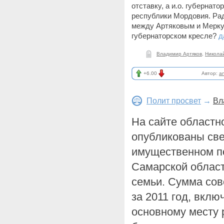
отставку, а и.о. губернат
республики Мордовия. Рад
между Артяковым и Мерку
губернаторском кресле?
д
Владимир Артяков
,
Никола
+6.00
Автор:
a
Полит просвет
→
Вл
На сайте областн
опубликованы све
имущественном п
Самарской област
семьи. Сумма сов
за 2011 год, вклю
основному месту 