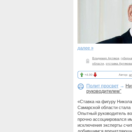
далее »
Владимир Артяков
,
губерн
области
,
отставка Артякова
+4.00
Автор:
a
Полит просвет
→
Ни
руководителем"
«Ставка на фигуру Никола
Самарской области стала 
Опытный руководитель во
прочно ассоциировался им
исключения эксперты счи
добившимся впечатляющих