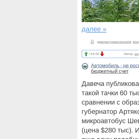
далее »
дикорастущая конопля
,
кон
+16.00
Автор:
an
Автомобиль - не ро
бюджетный счет
Давеча публиков
такой тачки 60 ты
сравнении с обра
губернатор Артяк
микроавтобус Шев
(цена $280 тыс). 