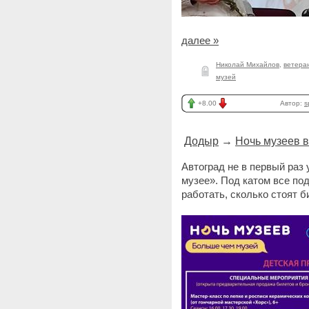
далее »
Николай Михайлов
,
ветера
музей
+8.00
Автор:
s
Додыр
→
Ночь музеев в 
Автоград не в первый раз
музее». Под катом все по
работать, сколько стоят би