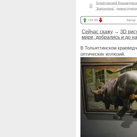
Тольяттинский Краеведческ
"Барселона"
,
реконструкто
+25.00
Автор
Сейчас скажу
→
3D рис
мире, добрались и до н
В Тольяттинском краевед
оптических иллюзий.