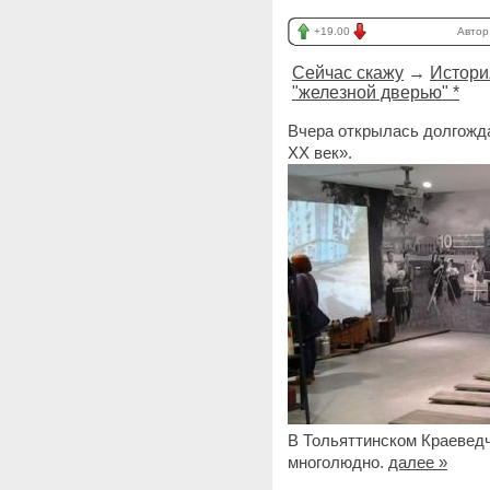
+19.00
Автор
Сейчас скажу
→
Истори
"железной дверью" *
Вчера открылась долгожд
XX век».
В Тольяттинском Краевед
многолюдно.
далее »