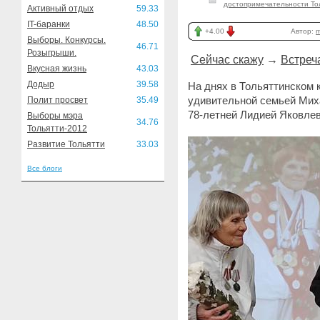
достопримечательности То
Активный отдых
59.33
IT-баранки
48.50
+4.00
Автор:
m
Выборы. Конкурсы.
46.71
Розыгрыши.
Сейчас скажу
→
Встреч
Вкусная жизнь
43.03
Додыр
39.58
На днях в Тольяттинском 
удивительной семьей Мих
Полит просвет
35.49
78-летней Лидией Яковлев
Выборы мэра
34.76
Тольятти-2012
Развитие Тольятти
33.03
Все блоги