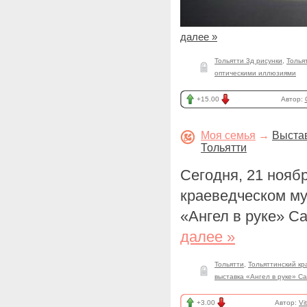
далее »
Тольятти 3д рисунки
,
Толья
оптическими иллюзиями
+15.00
Автор:
Моя семья
→
Выстав
Тольятти
Сегодня, 21 нояб
краеведческом му
«Ангел в руке» Са
далее »
Тольятти
,
Тольяттинский кр
выставка «Ангел в руке» С
+3.00
Автор:
Vi