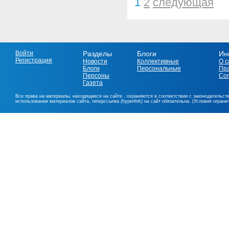
1
2
следующая
Войти
Разделы
Блоги
Ин
Регистрация
Новости
Коллективные
О с
Блоги
Персональные
Пр
Персоны
Со
Газета
Все права на материалы, находящиеся на сайте , охраняются в соответствии с законодательст
использовании материалов сайта, гиперссылка (hyperlink) на сайт обязательна. (Условия огран