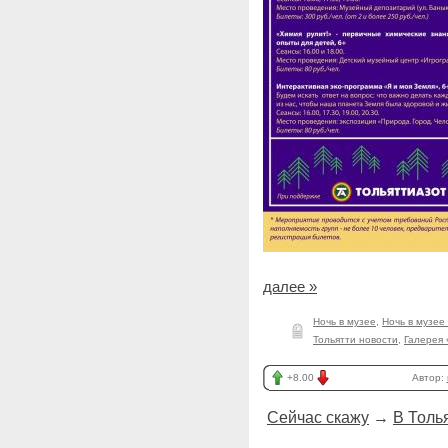
далее »
Ночь в музее
,
Ночь в музее
Тольятти новости
,
Галерея 
+8.00
Автор:
Сейчас скажу
→
В Толь