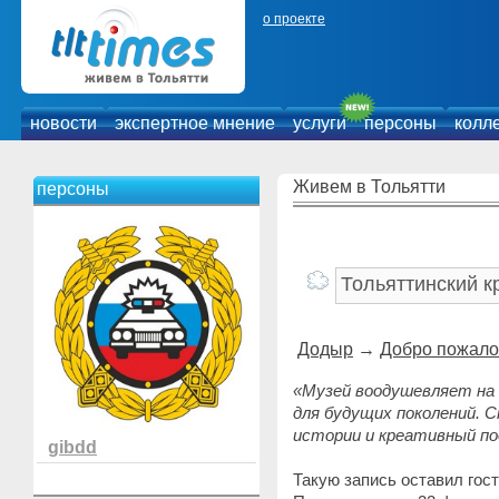
о проекте
новости
экспертное мнение
услуги
персоны
колл
Живем в Тольятти
персоны
Додыр
→
Добро пожалов
«Музей воодушевляет на 
для будущих поколений. 
истории и креативный по
gibdd
Такую запись оставил гос