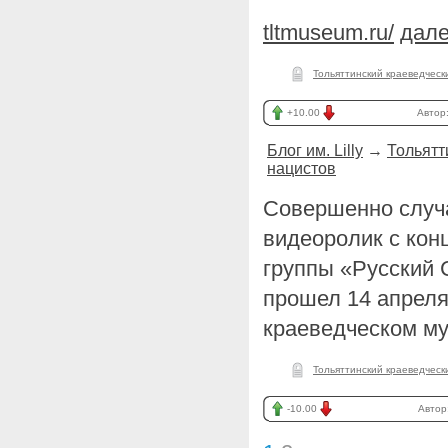
tltmuseum.ru/
дале
Тольяттинский краеведческ
+10.00
Автор
Блог им. Lilly
→
Тольятт
нацистов
Совершенно случа
видеоролик с кон
группы «Русский 
прошел 14 апреля
краеведческом м
Тольяттинский краеведческ
-10.00
Автор