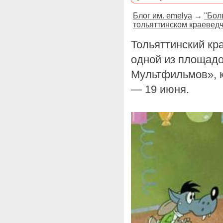
Блог им. emelya
→
"Бол
тольяттинском краеведч
Тольяттинский кр
одной из площад
Мультфильмов», к
— 19 июня.