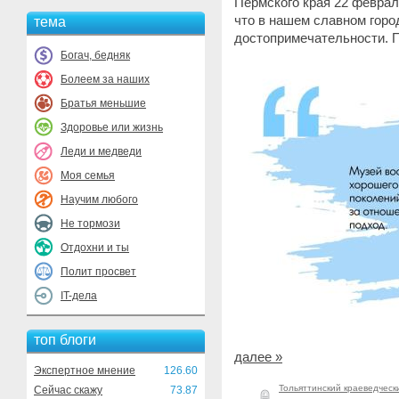
Пермского края 22 феврал
что в нашем славном город
тема
достопримечательности. П
Богач, бедняк
Болеем за наших
Братья меньшие
Здоровье или жизнь
Леди и медведи
Моя семья
Научим любого
Не тормози
Отдохни и ты
Полит просвет
IT-дела
топ блоги
далее »
Экспертное мнение
126.60
Тольяттинский краеведческ
Сейчас скажу
73.87