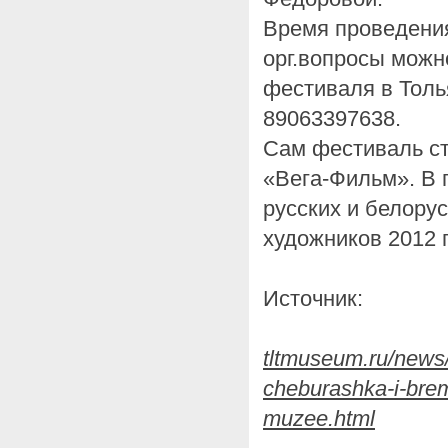
Время проведения
орг.вопросы можн
фестиваля в Толь
89063397638.
Сам фестиваль ст
«Вега-Фильм». В
русских и белору
художников 2012 
Источник:
tltmuseum.ru/news/
cheburashka-i-bre
muzee.html