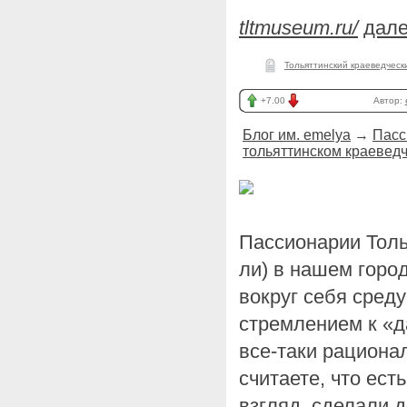
tltmuseum.ru/
дале
Тольяттинский краеведческ
+7.00
Автор:
Блог им. emelya
→
Пасс
тольяттинском краеведч
Пассионарии Толья
ли) в нашем горо
вокруг себя среду
стремлением к «д
все-таки рациона
считаете, что есть
взгляд, сделали д