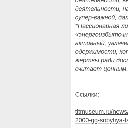
деятельности, в
деятельности, н
супер-важной, да
*Пассионарная ли
«энергоизбыточн
активный, увлеч
одержимости, ко
жертвы ради дос
считает ценным.
Ссылки:
tltmuseum.ru/news/5
2000-gg-sobytiya-fa