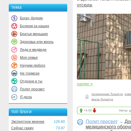
отсюда
.
тема
Богач, бедняк
Болеем за наших
Братья меньшие
Здоровье или жизнь
Леди и медведи
Моя семья
Научим любого
Не тормози
Отдохни и ты
далее »
Полит просвет
поликлиники Тольятти
,
ново
IT-дела
врачи Тольятти
+4.00
Автор:
m
топ блоги
Полит просвет
→
До
Экспертное мнение
126.60
медицинского оборуд
Сейчас скажу
73.87