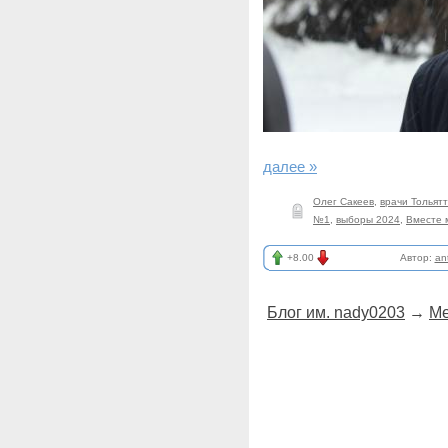
далее »
Олег Сакеев
,
врачи Тольят
№1
,
выборы 2024
,
Вместе 
+8.00
Автор:
an
Блог им. nady0203
→
Ме