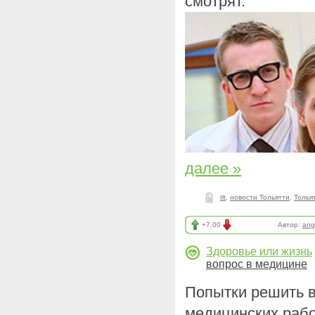
смотрят.
далее »
tlt
,
новости Тольятти
,
Толья
+7.00
Автор:
ang
Здоровье или жизнь
вопрос в медицине
Попытки решить в
медицинских раб