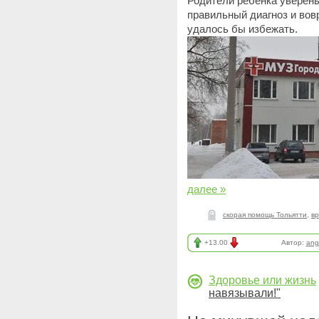
Родители ребенка уверены
правильный диагноз и вов
удалось бы избежать.
далее »
скорая помощь Тольятти
,
вр
+13.00
Автор:
ang
Здоровье или жизнь
навязывали!"