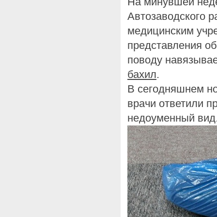
На минувшей нед
Автозаводского р
медицинским учр
представления об
поводу навязыва
бахил
.
В сегодняшнем н
врачи ответили п
недоуменный вид