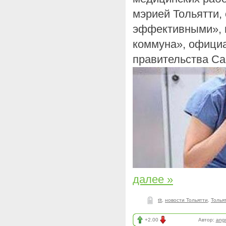
мэрией Тольятти,
эффективными», 
коммуна», офици
правительства Са
далее »
tlt
,
новости Тольятти
,
Толья
+2.00
Автор:
ang