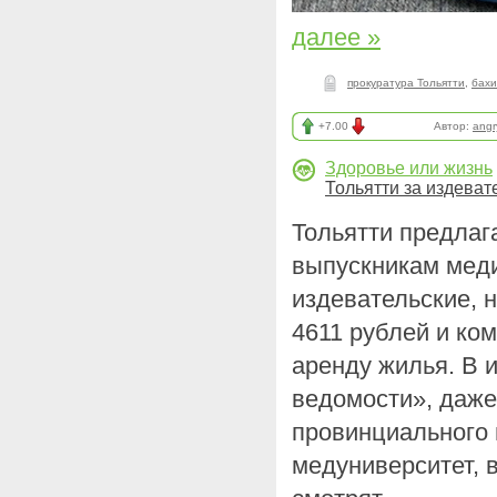
далее »
прокуратура Тольятти
,
бахи
+7.00
Автор:
angr
Здоровье или жизнь
Тольятти за издеват
Тольятти предлаг
выпускникам меди
издевательские, 
4611 рублей и ко
аренду жилья. В 
ведомости», даже
провинциального 
медуниверситет, 