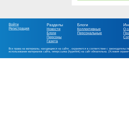
Войти
Разделы
Блоги
Ин
Регистрация
Новости
Коллективные
О с
Блоги
Персональные
Пр
Персоны
Со
Газета
Все права на материалы, находящиеся на сайте , охраняются в соответствии с законодательст
использовании материалов сайта, гиперссылка (hyperlink) на сайт обязательна. (Условия огран