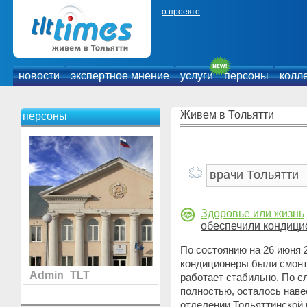
о проекте
новости
экспертное мнение
услуги
персоны
колл
Живем в Тольятти
персоны
Здоровье или жизнь
обеспечили кондиц
По состоянию на 26 июня 
кондиционеры были смонти
Admin_TLT
работает стабильно. По с
полностью, осталось наве
отделении Тольяттинской