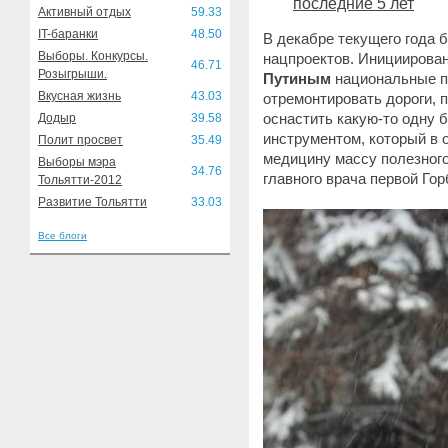
последние 5 лет
Активный отдых
59.33
IT-баранки
48.50
В декабре текущего года 
Выборы. Конкурсы.
нацпроектов. Инициирован
46.71
Розыгрыши.
Путиным
национальные пр
Вкусная жизнь
43.03
отремонтировать дороги, 
оснастить какую-то одну 
Додыр
39.58
инструментом, который в 
Полит просвет
35.49
медицину массу полезного
Выборы мэра
34.76
главного врача первой Г
Тольятти-2012
Развитие Тольятти
33.03
Все блоги