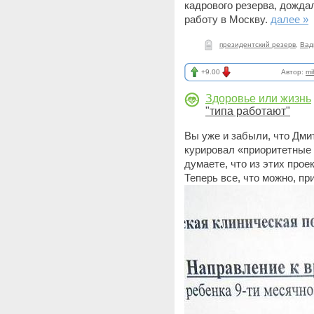
кадрового резерва, дожда
работу в Москву.
далее »
президентский резерв
,
Вад
+9.00
Автор:
mi
Здоровье или жизнь
"типа работают"
Вы уже и забыли, что Дми
курировал «приоритетные
думаете, что из этих про
Теперь все, что можно, п