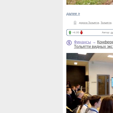
далее »
дороги Тольятти
,
Тольятти
,
+4.00
Автор:
m
Финансы
→
Конфере
Тольятти видных эк