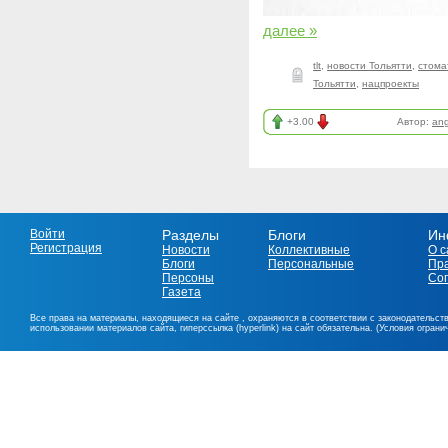
далее »
tlt
,
новости Тольятти
,
стома
Тольятти
,
нацпроекты
+3.00
Автор:
ang
Войти
Разделы
Блоги
Ин
Регистрация
Новости
Коллективные
О с
Блоги
Персональные
Пр
Персоны
Со
Газета
Все права на материалы, находящиеся на сайте , охраняются в соответствии с законодательст
использовании материалов сайта, гиперссылка (hyperlink) на сайт обязательна. (Условия огран