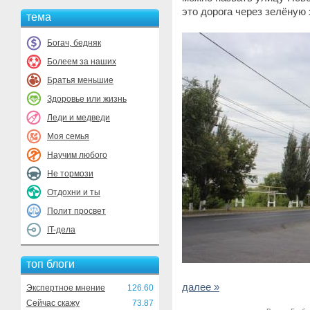
это дорога через зелёную 
тема
Богач, бедняк
Болеем за наших
Братья меньшие
Здоровье или жизнь
Леди и медведи
Моя семья
Научим любого
Не тормози
Отдохни и ты
Полит просвет
IT-дела
топ блоги
далее »
Экспертное мнение
126.60
Сейчас скажу
73.87