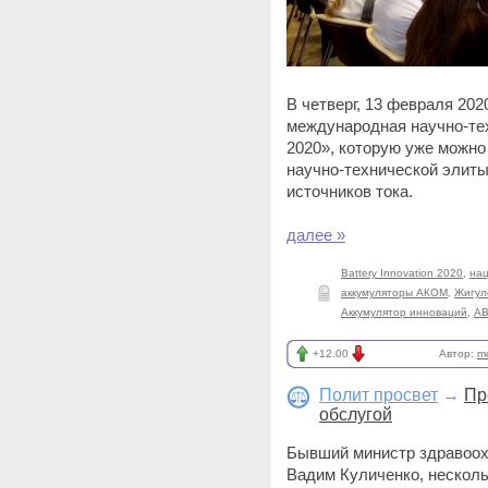
В четверг, 13 февраля 202
международная научно-тех
2020», которую уже можно
научно-технической элиты
источников тока.
далее »
Battery Innovation 2020
,
на
аккумуляторы АКОМ
,
Жигул
Аккумулятор инноваций
,
А
+12.00
Автор:
m
Полит просвет
→
Пр
обслугой
Бывший министр здравоох
Вадим Куличенко, несколь