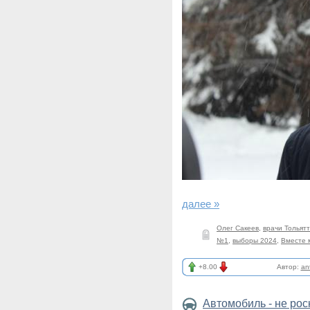
далее »
Олег Сакеев
,
врачи Тольят
№1
,
выборы 2024
,
Вместе 
+8.00
Автор:
an
Автомобиль - не ро