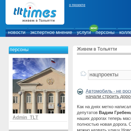
о проекте
новости
экспертное мнение
услуги
персоны
колл
Живем в Тольятти
персоны
Автомобиль - не ро
начали строить доро
Как на днях метко написал
депутатов
Вадим Гребен
Admin_TLT
наших дорогах теперь мас
полностью новая дорога.
можно назвать улицу Ново