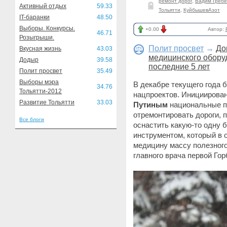
ремонт дорог
,
Вадим Гребе
Активный отдых
59.33
Тольятти
,
КуйбышевАзот
IT-баранки
48.50
Выборы. Конкурсы.
+0.00
Автор:
46.71
Розыгрыши.
Полит просвет
→
До
Вкусная жизнь
43.03
медицинского оборуд
Додыр
39.58
последние 5 лет
Полит просвет
35.49
Выборы мэра
В декабре текущего года 
34.76
Тольятти-2012
нацпроектов. Инициирован
Развитие Тольятти
33.03
Путиным
национальные пр
отремонтировать дороги, 
Все блоги
оснастить какую-то одну 
инструментом, который в 
медицину массу полезного
главного врача первой Г