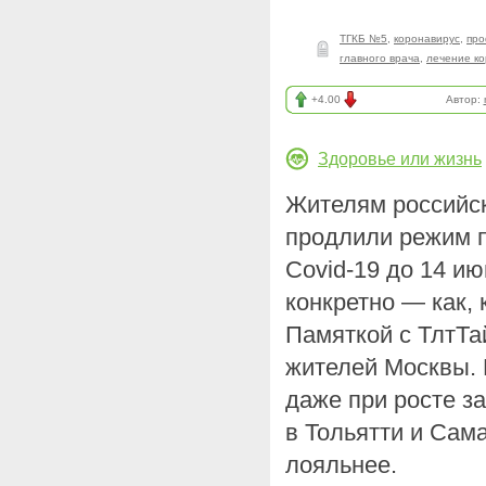
ТГКБ №5
,
коронавирус
,
про
главного врача
,
лечение к
+4.00
Автор:
Здоровье или жизнь
Жителям российск
продлили режим п
Covid-19 до 14 ию
конкретно — как, 
Памяткой с ТлтТа
жителей Москвы. 
даже при росте з
в Тольятти и Сам
лояльнее.