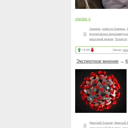
далее »
Самара
,
новости Самары
,
вторая волна коронавируса
масочный режим
,
Тольятти
+4.00
Автор:
mod
Экспертное мнение
→
К
Дмитрий Азаров
,
Николай 
ограничений Тольятти
,
огр