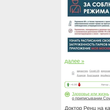
далее »
карантин
,
Covid-19
,
корона
Азаров
,
Анаташев
,
профила
+4.00
Автор:
Здоровье или жизнь
о приписывании Cov
Доктор Ренц на к