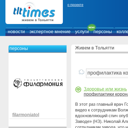
о проекте
новости
экспертное мнение
услуги
персоны
колл
Живем в Тольятти
персоны
Здоровье или жизнь
профилактики корон
В этот раз главный врач Г
видео к сотрудникам Волж
filarmoniatol
вдохновляющий спич опуб
Заводе» (НЗ). Николай Ал
сотрудникам завода, что 