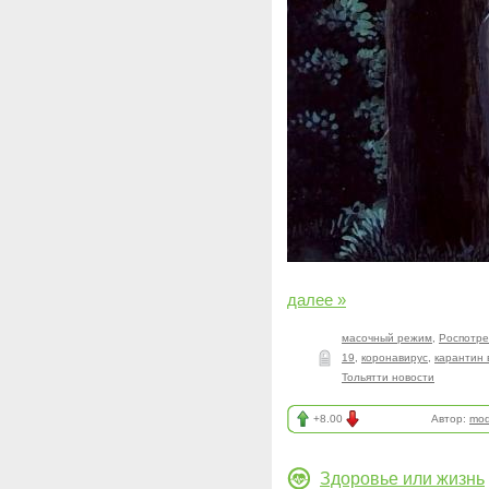
далее »
масочный режим
,
Роспотр
19
,
коронавирус
,
карантин 
Тольятти новости
+8.00
Автор:
mod
Здоровье или жизнь