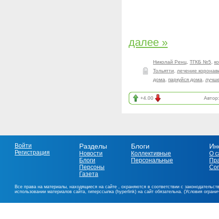
далее »
Николай Ренц
,
ТГКБ №5
,
к
Тольятти
,
лечение коронав
дома
,
паркуйся дома
,
лучш
+4.00
Автор
Войти
Разделы
Блоги
Ин
Регистрация
Новости
Коллективные
О с
Блоги
Персональные
Пр
Персоны
Со
Газета
Все права на материалы, находящиеся на сайте , охраняются в соответствии с законодательст
использовании материалов сайта, гиперссылка (hyperlink) на сайт обязательна. (Условия огран