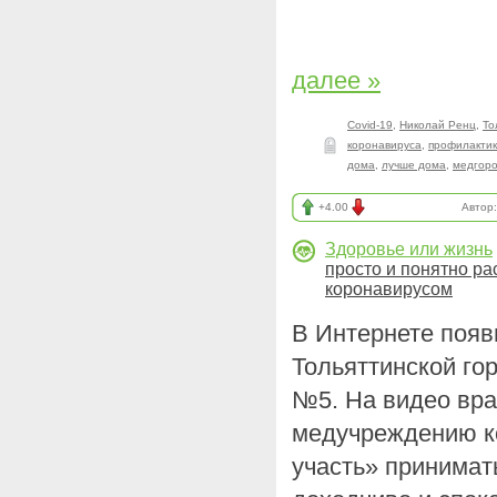
далее »
Covid-19
,
Николай Ренц
,
То
коронавируса
,
профилактик
дома
,
лучше дома
,
медгоро
+4.00
Автор
Здоровье или жизнь
просто и понятно ра
коронавирусом
В Интернете появ
Тольяттинской го
№5. На видео вр
медучреждению ко
участь» принима