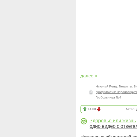
далее »
Николай Ренц
,
Тольятти
,
Бл
профилактика коронавирус
Горбольница №4
+4.00
Автор:
Здоровье или жизнь
одно видео с ответа
Нежелание обывателей с