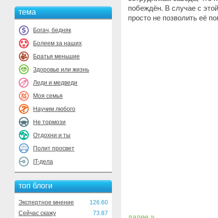
побеждён. В случае с этой
тема
просто не позволить её по
Богач, бедняк
Болеем за наших
Братья меньшие
Здоровье или жизнь
Леди и медведи
Моя семья
Научим любого
Не тормози
Отдохни и ты
Полит просвет
IT-дела
топ блоги
Экспертное мнение
126.60
Сейчас скажу
73.87
далее »