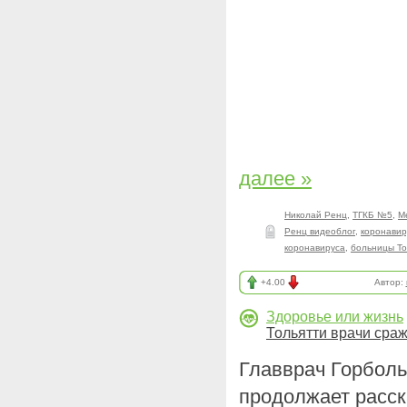
далее »
Николай Ренц
,
ТГКБ №5
,
М
Ренц видеоблог
,
коронавир
коронавируса
,
больницы То
+4.00
Автор:
Здоровье или жизнь
Тольятти врачи сра
Главврач Горбо
продолжает расск