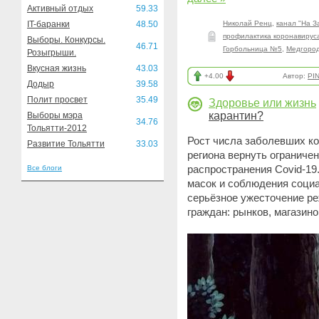
Активный отдых
59.33
IT-баранки
48.50
Николай Ренц
,
канал "На З
профилактика коронавирус
Выборы. Конкурсы.
46.71
Горбольница №5
,
Медгород
Розыгрыши.
Вкусная жизнь
43.03
+4.00
Автор:
PI
Додыр
39.58
Полит просвет
35.49
Здоровье или жизнь
карантин?
Выборы мэра
34.76
Тольятти-2012
Рост числа заболевших ко
Развитие Тольятти
33.03
региона вернуть ограниче
распространения Covid-19
Все блоги
масок и соблюдения социа
серьёзное ужесточение р
граждан: рынков, магазино