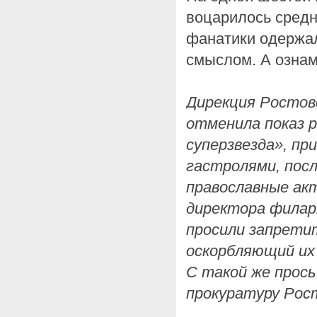
воцарилось средн
фанатики одержа
смыслом. А ознам
Дирекция Ростов
отменила показ р
суперзвезда», пр
гастролями, посл
православные ак
директора филар
просили запрети
оскорбляющий их
С такой же прос
прокуратуру Рос