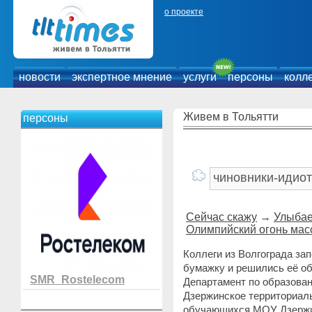
о проекте
новости
экспертное мнение
услуги
персоны
колл
Живем в Тольятти
персоны
Сейчас скажу
→
Улыбае
Олимпийский огонь мас
Коллеги из Волгограда за
бумажку и решились её о
SMR_Rostelecom
Департамент по образован
Дзержинское территориал
обучающихся МОУ Дзержин