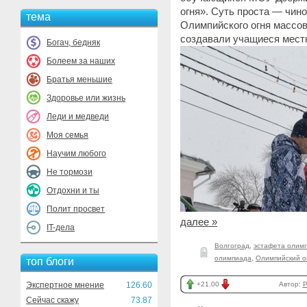
огня». Суть проста — чин
тема
Олимпийского огня массов
создавали учащиеся мест
Богач, бедняк
Болеем за наших
Братья меньшие
Здоровье или жизнь
Леди и медведи
Моя семья
Научим любого
Не тормози
Отдохни и ты
Полит просвет
далее »
IT-дела
Волгоград
,
эстафета олимп
олимпиада
,
Олимпийский о
топ блоги
Экспертное мнение
126.60
+21.00
Автор:
P
Сейчас скажу
73.87