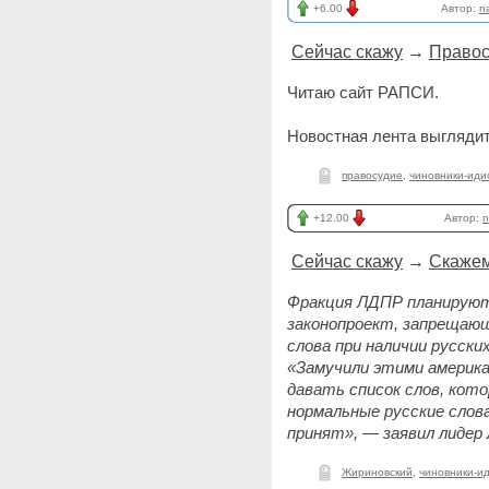
+6.00
Автор:
n
Сейчас скажу
→
Правосу
Читаю сайт РАПСИ.
Новостная лента выглядит
правосудие
,
чиновники-иди
+12.00
Автор:
n
Сейчас скажу
→
Скажем
Фракция ЛДПР планируют
законопроект, запрещаю
слова при наличии русск
«Замучили этими америка
давать список слов, кот
нормальные русские слов
принят», — заявил лидер
Жириновский
,
чиновники-и