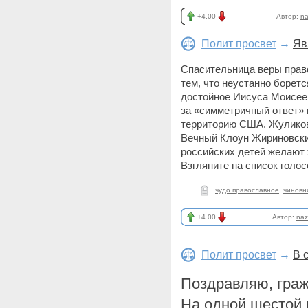
+4.00
Автор:
na
Полит просвет
→
Яв
Спасительница веры право
тем, что неустанно боретс
достойное Иисуса Моисеев
за «симметричный ответ» 
территорию США. Жуликов 
Вечный Клоун Жириновск
российских детей желают ж
Взгляните на список голос
чудо православное
,
чиновн
+4.00
Автор:
naz
Полит просвет
→
В 
Поздравляю, граж
На одной шестой 