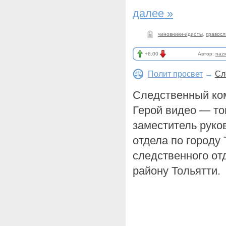
далее »
чиновники-идиоты
,
правосл
+8.00
Автор:
nazx
Полит просвет
→
Сл
Следственный ком
Герой видео — то
заместитель руко
отдела по городу 
следственного от
району Тольятти.