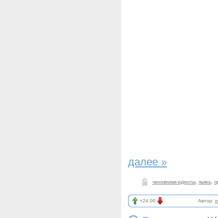
далее »
чиновники-идиоты
,
пьянь
,
п
+24.00
Автор:
n