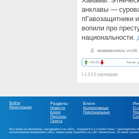
Хайамы. Этническ
анклавы — сурова
пГавозащитники 
вопили про престу
национальности.
чиновники-идиоты
,
суд РФ
,
+26.00
Автор:
n
1
2
3
4
5
следующая
Войти
Разделы
Блоги
Ин
Регистрация
Новости
Коллективные
О с
Блоги
Персональные
Пр
Персоны
Со
Газета
Все права на материалы, находящиеся на сайте , охраняются в соответствии с законодательст
использовании материалов сайта, гиперссылка (hyperlink) на сайт обязательна. (Условия огран