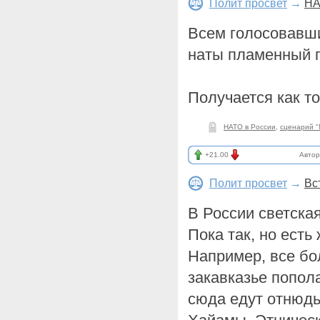
Полит просвет
→
НА
Всем голосовавши
наты пламенный п
Получается как т
НАТО в России
,
сценарий 
+21.00
Автор
Полит просвет
→
Вст
В России светская
Пока так, но ест
Например, все бо
закавказье попол
сюда едут отнюдь