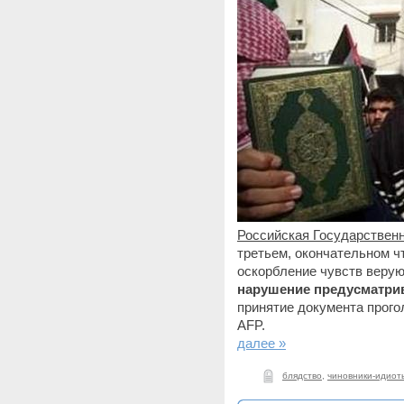
Российская Государствен
третьем, окончательном ч
оскорбление чувств веру
нарушение предусматрив
принятие документа прого
AFP.
далее »
блядство
,
чиновники-идиот