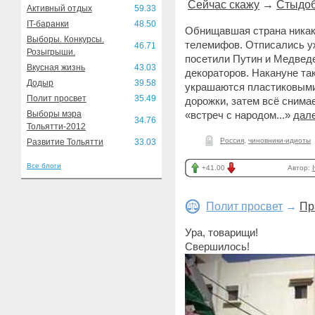
Сейчас скажу
→
Стыдоб
Активный отдых
59.33
IT-баранки
48.50
Обнищавшая страна никак
Выборы. Конкурсы.
телемифов. Отписались уж
46.71
Розыгрыши.
посетили Путин и Медвед
Вкусная жизнь
43.03
декораторов. Накануне та
Додыр
39.58
украшаются пластиковыми
Полит просвет
35.49
дорожки, затем всё снима
Выборы мэра
«встреч с народом...»
дале
34.76
Тольятти-2012
Россия
,
чиновники-идиоты
Развитие Тольятти
33.03
Все блоги
+41.00
Автор:
Полит просвет
→
Пр
Ура, товарищи!
Свершилось!