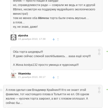
leshek — просто пацан и зануда!
но, справедливости ради — сожрали же ведь и тот и другой
tlttimes, несмотря на поддержку мудрейшего экологического
министра!)
тем не менее оба
tlttimesа
торта были очень вкусные…
а плов…
ну, не знаю, даже!
alyosha
19 декабря 2010, 17:39
↑
+
Оба торта шедевры!!!
Я даже сейчас слюной захлёбываюсь… аааа ещё хочу!!!
А Жена kostya132 просто умница и чудесница!!!
Vitaminka
21 декабря 2010, 00:17
↑
+
А плов сделал сам Владимир Крайнин!!! Кто не знает этой
фамилии, тот настоящего плова в Тольятти не ел. Об одном
жалею — кусочек торта закроил, а вот с пловом оплошал. А
сейчас бы…