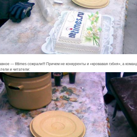
авное — tlttimes сожрали!!! Причем не конкуренты и «кровавая гэбня», а коман
тели и читатели: