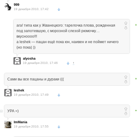
999
19 декабря 2010, 17:42
+
ага! типа как у Жванецкого: тарелочка плова, рожденная
под запотевшую, с морозной слезой рюмочку…
вкусноооо!!!
а leshek — пацан ещё пока юн, наивен и не поймет ничего
(но пока) ))
alyosha
19 декабря 2010, 17:46
↑
+
Сами вы все пацаны и дураки (((
leshek
19 декабря 2010, 17:49
+
УРА =)
ImMania
19 декабря 2010, 17:55