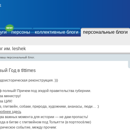
е
уги
персоны
коллективные блоги
персональные блоги
г им. leshek
 ваш персональный блог.
ый Год в tlttimes
доисторическая реконструкция. )))
ф полный! Причем под эгидой правительства губернии.
ва министру!
ва ЦИК!
, глитвейн, собаки, природа, художники, ананасы, люди… :)
робнее здесь
два важных момента для истории — не дам пропасть!
да в битве с глитвейном под Тольятти (в портпосёлке)
орическое событие, между прочим: