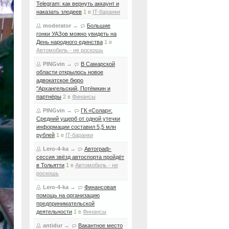
Telegram: как вернуть аккаунт и
наказать злодеев
1
в
IT-баранки
moderator
→
Большие
гонки УАЗов можно увидеть на
День народного единства
1
в
Автомобиль - не роскошь
PINGvin
→
В Самарской
области открылось новое
адвокатское бюро
"Архангельский, Потёмкин и
партнёры
2
в
Финансы
PINGvin
→
ГК «Солар»:
Средний ущерб от одной утечки
информации составил 5,5 млн
рублей
1
в
IT-баранки
Lero-4-ka
→
Автограф-
сессия звёзд автоспорта пройдёт
в Тольятти
1
в
Автомобиль - не
роскошь
Lero-4-ka
→
Финансовая
помощь на организацию
предпринимательской
деятельности
1
в
Финансы
antidur
→
Вакантное место