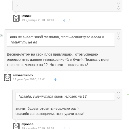
+
:)
leshek
19 декабря 2010, 18:01
↑
+
Кто не знает этой фамилии, тот настоящего плова в
Тольятти не ел
Весной-летом на свой плов приглашаю. Готов успешно
опровергнуть данное утверждение (бля буду!). Правда, у меня
тара лишь человек на 12. Но тоже — показатель!
slavasmirnov
19 декабря 2010, 18:01
+
Правда, у меня тара лишь человек на 12
значит будем готовить несколько раз )
спасибо за гостеприимство и удачи всем!!!
alyosha
19 декабря 2010, 18:07
↑