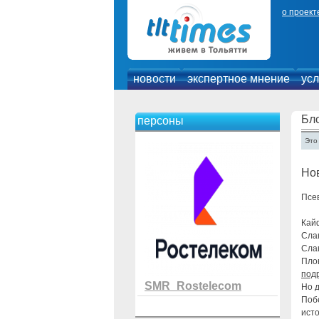
о проект
новости
экспертное мнение
усл
Бло
персоны
Это
Нов
Псев
Кай
Сла
Сла
Плов
под
SMR_Rostelecom
Но 
Побе
ист