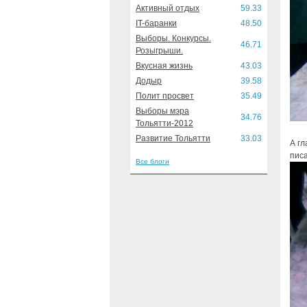
Активный отдых
59.33
IT-баранки
48.50
Выборы. Конкурсы.
46.71
Розыгрыши.
Вкусная жизнь
43.03
Додыр
39.58
Полит просвет
35.49
Выборы мэра
34.76
Тольятти-2012
Развитие Тольятти
33.03
А гл
писа
Все блоги