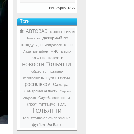
Весь эфир
|
RSS
Тэги
tlt
АВТОВАЗ
выборы
ГИБДД
дежурный по
Тольятти
городу
кпрф
ДТП
Жигулевск
мегафон
МЧС
мэрия
Лада
новости
Тольятти
новости Тольятти
общество
пожарная
Россия
безопасность
Путин
ростелеком
Самара
Самарская область
Сергей
Служба занятости
Андреев
спорт
тлттаймс
ТОАЗ
Тольятти
Тольяттинская филармония
футбол
Эл Банк