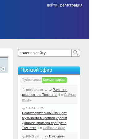
войти
|
регистрация
Прямой эфир
Публикации
Комментарии
moderator
→
Ракетная
опасность в Тольятти!
1
в
Сейчас
скажу
SABA
→
Благотворительный концерт
музыканта мирового уровня
Даниила Крамера пройдёт в
Тольятти
1
в
Сейчас скажу
PINGvin
→
Взломали