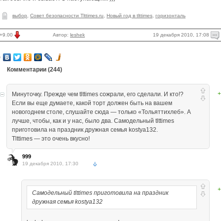
выбор
,
Совет безопасности Tlttimes.ru
,
Новый год в tlttimes
,
горизонталь
19 декабря 2010, 17:08
+9.00
Автор:
leshek
Комментарии (
244
)
+
Минуточку. Прежде чем tlttimes сожрали, его сделали. И кто!?
Если вы еще думаете, какой торт должен быть на вашем
новогоднем столе, слушайте сюда — только «Тольяттихлеб». А
лучше, чтобы, как и у нас, было два. Самодельный tlttimеs
приготовила на праздник дружная семья kostya132.
Tlttimes — это очень вкусно!
999
19 декабря 2010, 17:30
+
Самодельный tlttimеs приготовила на праздник
дружная семья kostya132