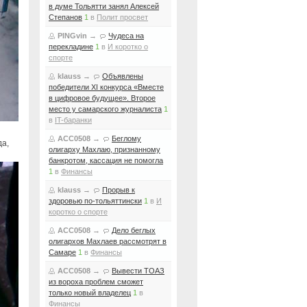
в думе Тольятти занял Алексей
Степанов
1
в
Полит просвет
PINGvin
→
Чудеса на
перекладине
1
в
И коротко о
спорте
klauss
→
Объявлены
победители XI конкурса «Вместе
в цифровое будущее». Второе
место у самарского журналиста
1
в
IT-баранки
ACC0508
→
Беглому
да,
олигарху Махлаю, признанному
банкротом, кассация не помогла
1
в
Финансы
klauss
→
Прорыв к
здоровью по-тольяттински
1
в
И
коротко о спорте
ACC0508
→
Дело беглых
олигархов Махлаев рассмотрят в
Самаре
1
в
Финансы
ACC0508
→
Вывести ТОАЗ
из вороха проблем сможет
только новый владелец
1
в
Финансы