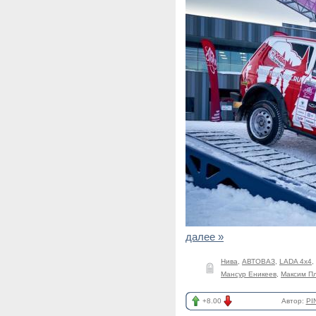
далее »
Нива
,
АВТОВАЗ
,
LADA 4x4
,
Мансур Еникеев
,
Максим П
+8.00
Автор:
PI