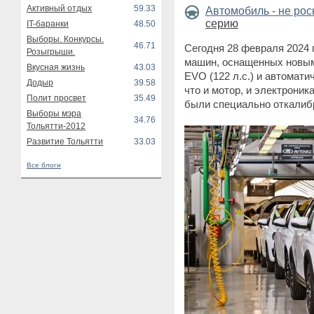
Активный отдых
59.33
Автомобиль - не ро
серию
IT-баранки
48.50
Выборы. Конкурсы.
46.71
Сегодня 28 февраля 2024
Розыгрыши.
машин, оснащенных новым
Вкусная жизнь
43.03
EVO (122 л.с.) и автомат
Додыр
39.58
что и мотор, и электрони
Полит просвет
35.49
были специально откалиб
Выборы мэра
34.76
Тольятти-2012
Развитие Тольятти
33.03
Все блоги