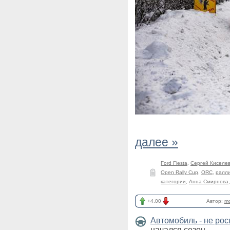
далее »
Ford Fiesta
,
Сергей Киселе
Open Rally Cup
,
ORC
,
ралл
категории
,
Анна Смирнова
+4.00
Автор:
mo
Автомобиль - не ро
начался сезон