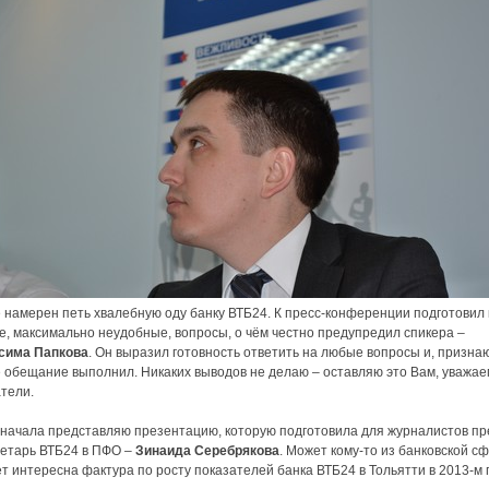
 намерен петь хвалебную оду банку ВТБ24. К пресс-конференции подготовил 
е, максимально неудобные, вопросы, о чём честно предупредил спикера –
сима Папкова
. Он выразил готовность ответить на любые вопросы и, признаю
ё обещание выполнил. Никаких выводов не делаю – оставляю это Вам, уважа
тели.
 начала представляю презентацию, которую подготовила для журналистов пр
ретарь ВТБ24 в ПФО –
Зинаида Серебрякова
. Может кому-то из банковской с
т интересна фактура по росту показателей банка ВТБ24 в Тольятти в 2013-м г