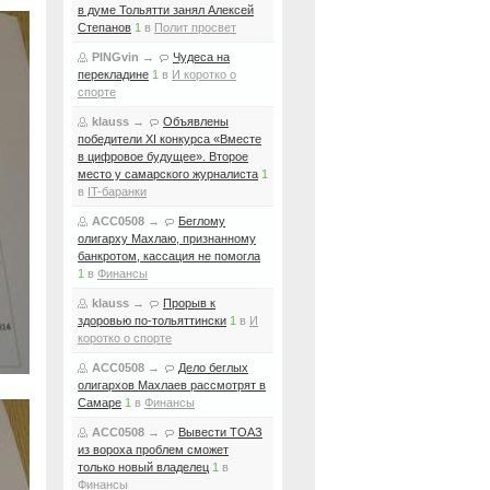
в думе Тольятти занял Алексей
Степанов
1
в
Полит просвет
PINGvin
→
Чудеса на
перекладине
1
в
И коротко о
спорте
klauss
→
Объявлены
победители XI конкурса «Вместе
в цифровое будущее». Второе
место у самарского журналиста
1
в
IT-баранки
ACC0508
→
Беглому
олигарху Махлаю, признанному
банкротом, кассация не помогла
1
в
Финансы
klauss
→
Прорыв к
здоровью по-тольяттински
1
в
И
коротко о спорте
ACC0508
→
Дело беглых
олигархов Махлаев рассмотрят в
Самаре
1
в
Финансы
ACC0508
→
Вывести ТОАЗ
из вороха проблем сможет
только новый владелец
1
в
Финансы