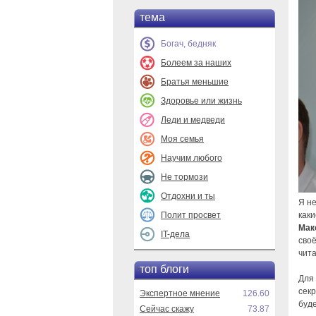
тема
Богач, бедняк
Болеем за наших
Братья меньшие
Здоровье или жизнь
Леди и медведи
Моя семья
Научим любого
Не тормози
Отдохни и ты
Я не
Полит просвет
каки
Мак
IT-дела
сво
чита
топ блоги
Для
сек
Экспертное мнение
126.60
буде
Сейчас скажу
73.87