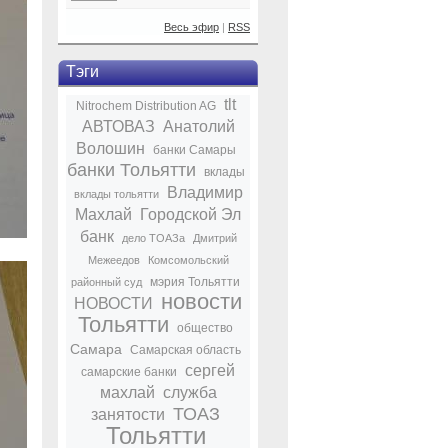
Весь эфир
|
RSS
Тэги
tlt
Nitrochem Distribution AG
АВТОВАЗ
Анатолий
Волошин
банки Самары
банки Тольятти
вклады
Владимир
вклады тольятти
Махлай
Городской Эл
банк
дело ТОАЗа
Дмитрий
Межеедов
Комсомольский
мэрия Тольятти
районный суд
новости
НОВОСТИ
Тольятти
общество
Самара
Самарская область
сергей
самарские банки
махлай
служба
ТОАЗ
занятости
Тольятти