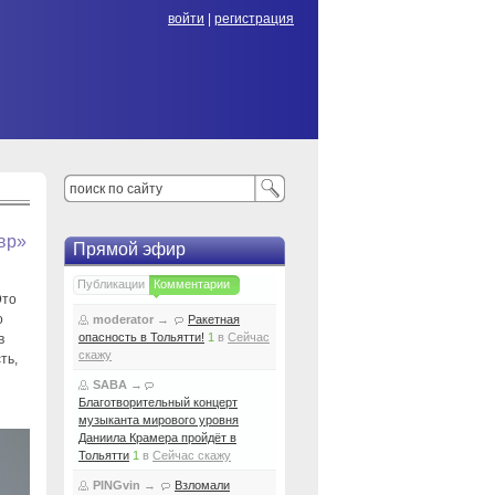
войти
|
регистрация
авр»
Прямой эфир
Публикации
Комментарии
Это
о
moderator
→
Ракетная
опасность в Тольятти!
1
в
Сейчас
в
скажу
ть,
SABA
→
Благотворительный концерт
музыканта мирового уровня
Даниила Крамера пройдёт в
Тольятти
1
в
Сейчас скажу
PINGvin
→
Взломали