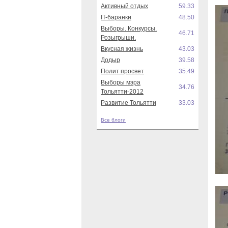
Активный отдых
59.33
IT-баранки
48.50
Выборы. Конкурсы.
46.71
Розыгрыши.
Вкусная жизнь
43.03
Додыр
39.58
Полит просвет
35.49
Выборы мэра
34.76
Тольятти-2012
Развитие Тольятти
33.03
Все блоги