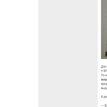
Для 
У ВТ
По и
млр
кред
выд
В де
—
2