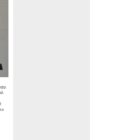
ифр.
ий.
й
ти