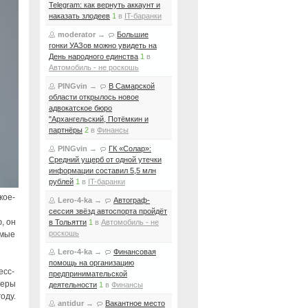
Telegram: как вернуть аккаунт и
наказать злодеев
1
в
IT-баранки
moderator
→
Большие
гонки УАЗов можно увидеть на
День народного единства
1
в
Автомобиль - не роскошь
PINGvin
→
В Самарской
области открылось новое
адвокатское бюро
"Архангельский, Потёмкин и
партнёры
2
в
Финансы
PINGvin
→
ГК «Солар»:
Средний ущерб от одной утечки
информации составил 5,5 млн
рублей
1
в
IT-баранки
кое-
Lero-4-ka
→
Автограф-
сессия звёзд автоспорта пройдёт
, он
в Тольятти
1
в
Автомобиль - не
роскошь
емые
Lero-4-ka
→
Финансовая
помощь на организацию
есс-
предпринимательской
феры
деятельности
1
в
Финансы
оду.
antidur
→
Вакантное место