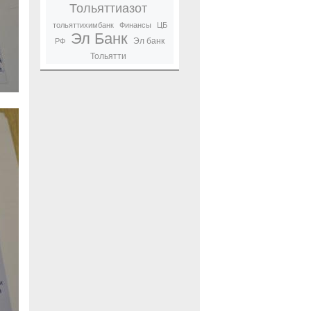
Тольяттиазот
тольяттихимбанк
Финансы
ЦБ
Эл Банк
Эл банк
РФ
Тольятти