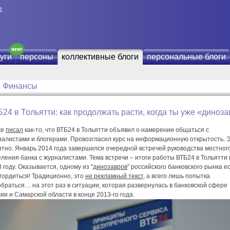
е
уги
персоны
коллективные блоги
персональные блоги
Финансы
24 в Тольятти: как продолжать расти, когда ты уже «диноз
же
писал
как-то, что ВТБ24 в Тольятти объявил о намерении общаться с
налистами и блогерами. Провозгласил курс на информационную открытость. 
ятно. Январь 2014 года завершился очередной встречей руководства местног
ления банка с журналистами. Тема встречи – итоги работы ВТБ24 в Тольятти 
 году. Оказывается, одному из "
динозавров
" российского банковского рынка ес
гордиться! Традиционно, это
не рекламный текст
, а всего лишь попытка
браться… на этот раз в ситуации, которая развернулась в банковской сфере
ии и Самарской области в конце 2013-го года.