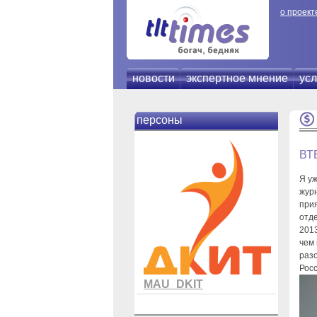
о проект
новости
экспертное мнение
усл
персоны
ВТБ
Я у
жур
при
отде
2013
чем 
разо
Росс
MAU_DKIT