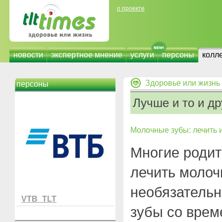
о проекте
новости
экспертное мнение
услуги
персоны
колл
Здоровье или жизнь
персоны
Лучше и то и др
Молочные зубы: лечить 
Многие родит
лечить молоч
необязательн
VTB_TLT
зубы со вре