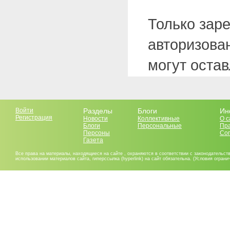
Только зар
авторизова
могут оста
Войти
Разделы
Блоги
Ин
Регистрация
Новости
Коллективные
О с
Блоги
Персональные
Пр
Персоны
Со
Газета
Все права на материалы, находящиеся на сайте , охраняются в соответствии с законодательст
использовании материалов сайта, гиперссылка (hyperlink) на сайт обязательна. (Условия огран