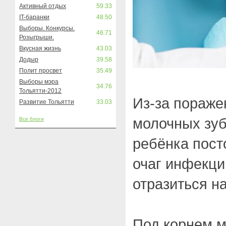
Активный отдых
59.33
IT-баранки
48.50
Выборы. Конкурсы.
46.71
Розыгрыши.
Вкусная жизнь
43.03
Додыр
39.58
Полит просвет
35.49
Выборы мэра
34.76
Тольятти-2012
Из-за пораже
Развитие Тольятти
33.03
молочных зуб
Все блоги
ребёнка пост
очаг инфекци
отразиться н
Под корнем м