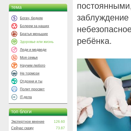
постоянными,
тема
заблуждение 
Богач, бедняк
Болеем за наших
небезопасное
Братья меньшие
ребёнка.
Здоровье или жизнь
Леди и медведи
Моя семья
Научим любого
Не тормози
Отдохни и ты
Полит просвет
IT-дела
топ блоги
Экспертное мнение
126.60
Сейчас скажу
73.87