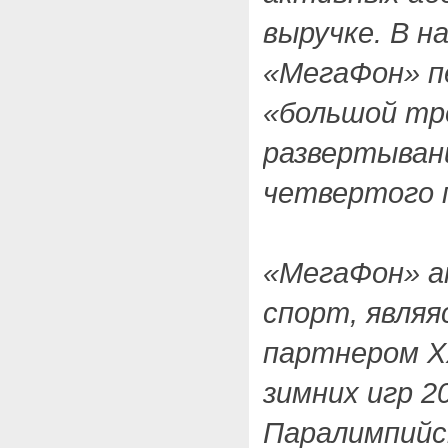
выручке. В н
«МегаФон» п
«большой тр
развертыван
четвертого п
«МегаФон» а
спорт, являя
партнером X
зимних игр 20
Паралимпийск