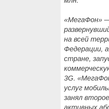
млн.
«МегаФон» —
развернувши
на всей тер
Федерации, а
стране, зап
коммерческу
3G. «МегаФо
услуг мобил
занял второ
активных аб