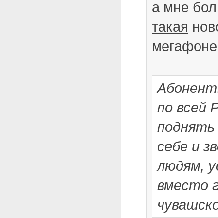
а мне бо
такая
нов
мегафоне)
Абонент
по всей 
поднять
себе и з
людям, 
вместо г
чувашско