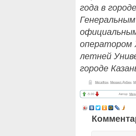
года в город
Генеральным
официальны
оператором 
летней Униве
городе Казан
МегаФон
,
Михаил Дубин
,
M
-5.00
Автор:
Meg
Коммента