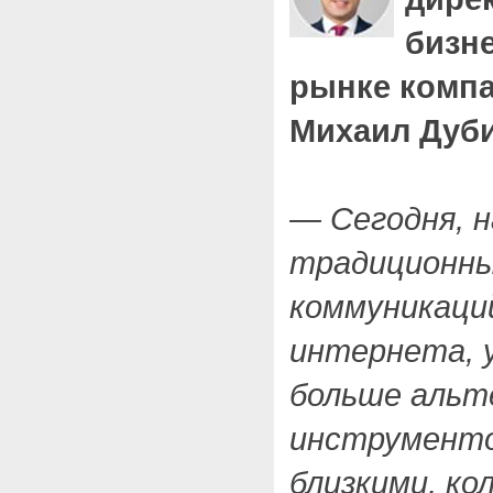
бизн
рынке комп
Михаил Дуб
— Сегодня, н
традиционны
коммуникаци
интернета, у
больше альт
инструменто
близкими, ко