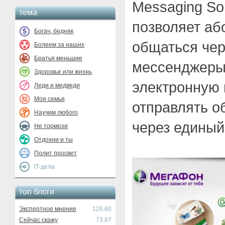
Messaging So
тема
позволяет а
Богач, бедняк
общаться че
Болеем за наших
Братья меньшие
мессенджеры,
Здоровье или жизнь
электронную 
Леди и медведи
Моя семья
отправлять 
Научим любого
через единый
Не тормози
Отдохни и ты
Полит просвет
IT-дела
топ блоги
Экспертное мнение
126.60
Сейчас скажу
73.87