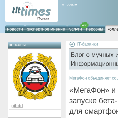
о проекте
новости
экспертное мнение
услуги
персоны
колл
IT-баранки
персоны
Блог о мучных 
Информационны
МегаФон объединяет со
«МегаФон» и
запуске бета
gibdd
для смартфон