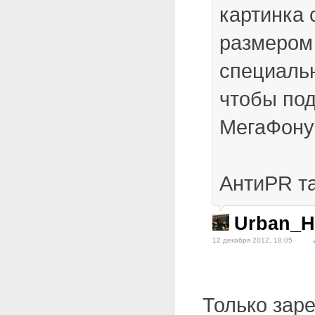
картинка 
размером 
специаль
чтобы по
МегаФону
АнтиPR т
Urban_H
12 декабря 2012, 18:05
Только зар