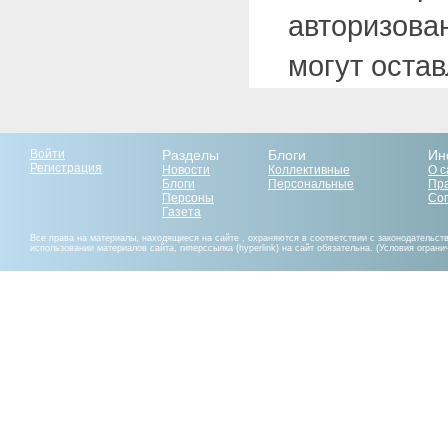
авторизова
могут оста
Войти
Разделы
Блоги
Ин
Регистрация
Новости
Коллективные
О с
Блоги
Персональные
Пр
Персоны
Со
Газета
Все права на материалы, находящиеся на сайте , охраняются в соответствии с законодательст
использовании материалов сайта, гиперссылка (hyperlink) на сайт обязательна. (Условия огран