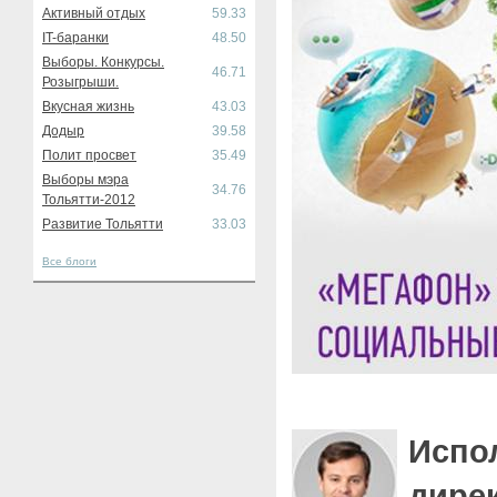
Активный отдых
59.33
IT-баранки
48.50
Выборы. Конкурсы.
46.71
Розыгрыши.
Вкусная жизнь
43.03
Додыр
39.58
Полит просвет
35.49
Выборы мэра
34.76
Тольятти-2012
Развитие Тольятти
33.03
Все блоги
Испо
дире