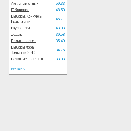
Активный отдых
59.33
IT-баранки
48.50
Выборы. Конкурсы.
46.71
Розыгрыши.
Вкусная жизнь
43.03
Додыр
39.58
Полит просвет
35.49
Выборы мэра
34.76
Тольятти-2012
Развитие Тольятти
33.03
Все блоги