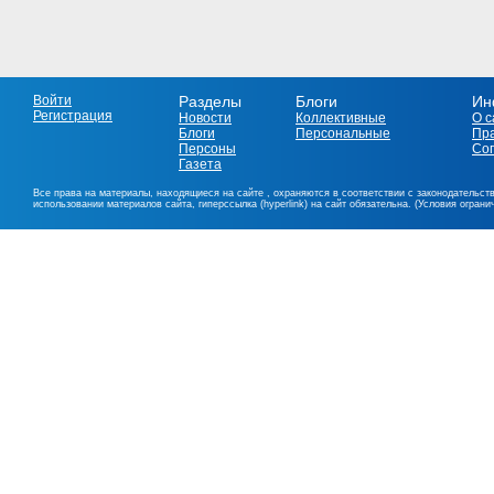
Войти
Разделы
Блоги
Ин
Регистрация
Новости
Коллективные
О с
Блоги
Персональные
Пр
Персоны
Со
Газета
Все права на материалы, находящиеся на сайте , охраняются в соответствии с законодательст
использовании материалов сайта, гиперссылка (hyperlink) на сайт обязательна. (Условия огран