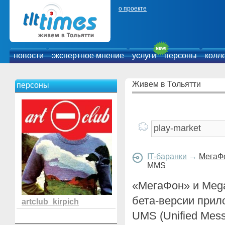
о проекте
новости
экспертное мнение
услуги
персоны
колл
Живем в Тольятти
персоны
IT-баранки
→
МегаФо
MMS
«МегаФон» и Meg
бета-версии при
artclub_kirpich
UMS (Unified Mess