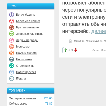
позволяет абоне
тема
через популярны
Богач, бедняк
сети и электронну
Болеем за наших
отправлять обыч
Братья меньшие
интерфейс.
далее
Здоровье или жизнь
Леди и медведи
МегаФон
,
Михаил Дубин
,
M
Моя семья
-5.00
Автор:
Meg
Научим любого
Не тормози
Отдохни и ты
Полит просвет
IT-дела
топ блоги
Экспертное мнение
126.60
Сейчас скажу
73.87