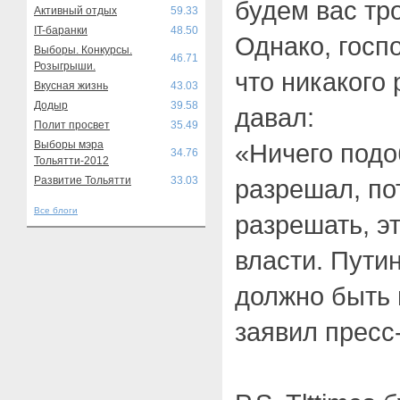
будем вас тр
Активный отдых
59.33
IT-баранки
48.50
Однако, госп
Выборы. Конкурсы.
46.71
Розыгрыши.
что никакого
Вкусная жизнь
43.03
Додыр
39.58
давал:
Полит просвет
35.49
Выборы мэра
«Ничего подо
34.76
Тольятти-2012
Развитие Тольятти
33.03
разрешал, по
Все блоги
разрешать, э
власти. Путин
должно быть 
заявил пресс