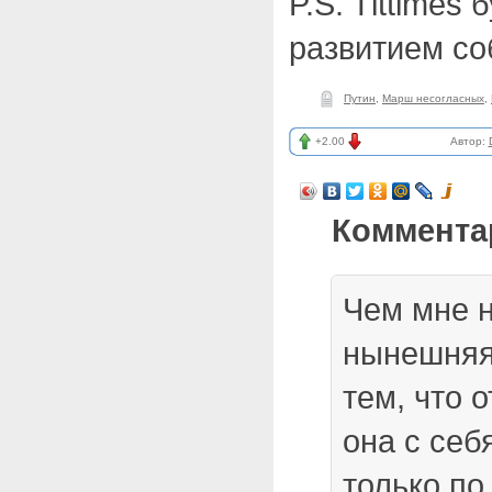
P.S. Tlttimes 
развитием с
Путин
,
Марш несогласных
,
+2.00
Автор:
Коммента
Чем мне 
нынешняя 
тем, что 
она с себ
только по 