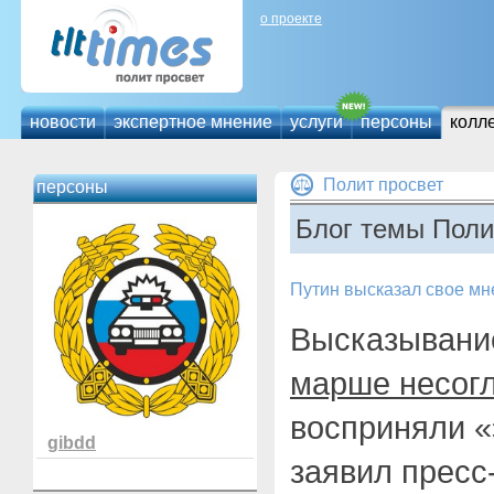
о проекте
новости
экспертное мнение
услуги
персоны
колл
Полит просвет
персоны
Блог темы Поли
Путин высказал свое мн
Высказывани
марше несог
восприняли «
gibdd
заявил пресс