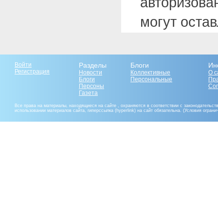
авторизова
могут оста
Войти
Разделы
Блоги
Ин
Регистрация
Новости
Коллективные
О с
Блоги
Персональные
Пр
Персоны
Со
Газета
Все права на материалы, находящиеся на сайте , охраняются в соответствии с законодательст
использовании материалов сайта, гиперссылка (hyperlink) на сайт обязательна. (Условия огран