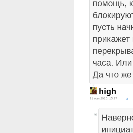
помощь, 
блокируют
пусть нач
прикажет 
перекрыва
часа. Или
Да что же
high
31 мая 2010, 15:37
Наверно
инициа