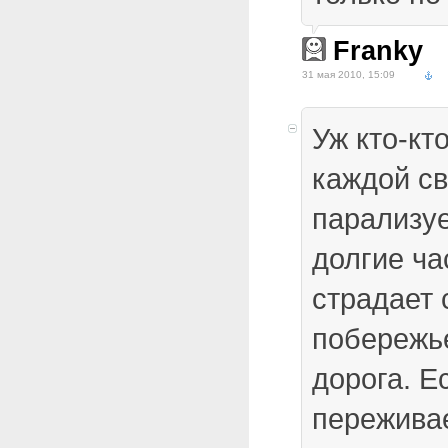
Franky
31 мая 2010, 15:09
Уж кто-кт
каждой св
парализуе
долгие ч
страдает 
побережье
дорога. Е
переживае