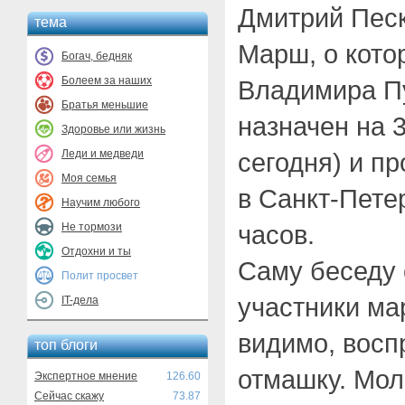
Дмитрий Песк
тема
Марш, о кот
Богач, бедняк
Болеем за наших
Владимира П
Братья меньшие
назначен на 3
Здоровье или жизнь
Леди и медведи
сегодня) и п
Моя семья
в Санкт-Петер
Научим любого
часов.
Не тормози
Отдохни и ты
Саму беседу 
Полит просвет
участники ма
IT-дела
видимо, восп
топ блоги
отмашку. Мол
Экспертное мнение
126.60
Сейчас скажу
73.87