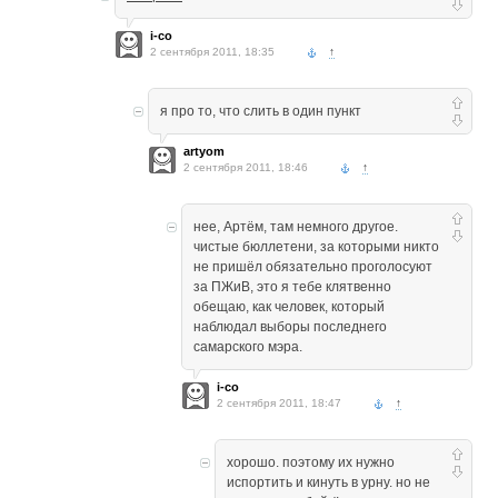
i-co
2 сентября 2011, 18:35
↑
я про то, что слить в один пункт
artyom
2 сентября 2011, 18:46
↑
нее, Артём, там немного другое.
чистые бюллетени, за которыми никто
не пришёл обязательно проголосуют
за ПЖиВ, это я тебе клятвенно
обещаю, как человек, который
наблюдал выборы последнего
самарского мэра.
i-co
2 сентября 2011, 18:47
↑
хорошо. поэтому их нужно
испортить и кинуть в урну. но не