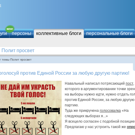
е
уги
персоны
коллективные блоги
персональные блоги
Полит просвет
г темы Полит просвет
голосуй против Единой России за любую другую партию!
Навальный написал потрясающий
пост
,
которого в аргументировании точки зрен
на выборы нужно идти, нужно отдать го
против Единой России, за любую другую
партию.
Туда же прикручена
голосовалка
«На
следующих выборах я...»
Я всецело согласен с подобной позицие
Предлагаю у нас устроить такой же
опр