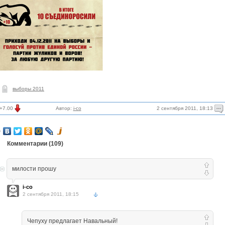
выборы 2011
2 сентября 2011, 18:13
+7.00
Автор:
i-co
Комментарии (
109
)
милости прошу
i-co
2 сентября 2011, 18:15
Чепуху предлагает Навальный!