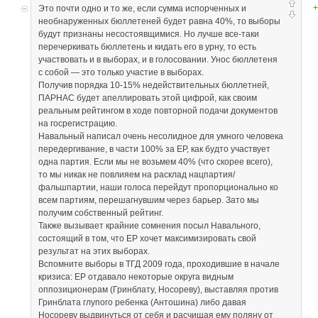
+
Это почти одно и то же, если сумма испорченных и
необнаруженных бюллетеней будет равна 40%, то выборы
будут признаны несостоявщимися. Но лучше все-таки
перечеркивать бюллетень и кидать его в урну, то есть
участвовать и в выборах, и в голосовании. Унос бюллетеня
с собой — это только участие в выборах.
Получив порядка 10-15% недействительных бюллетней,
ПАРНАС будет апеллировать этой цифрой, как своим
реальным рейтингом в ходе повторной подачи документов
на госрегистрацию.
Навальный написал очень несолидное для умного человека
передергивание, в части 100% за ЕР, как будто участвует
одна партия. Если мы не возьмем 40% (что скорее всего),
то мы никак не повлияем на расклад нацпартия/
фальшпартии, наши голоса перейдут пропорционально ко
всем партиям, перешагнувшим через барьер. Зато мы
получим собственный рейтинг.
Также вызывает крайние сомнения посыл Навального,
состоящий в том, что ЕР хочет максимизировать свой
результат на этих выборах.
Вспомните выборы в ТГД 2009 года, проходившие в начале
кризиса: ЕР отдавало некоторые округа видным
оппозиционерам (Гринблату, Носореву), выставляя против
Гринблата глупого ребенка (Антошина) либо давая
Носореву выдвинуться от себя и расчищая ему поляну от