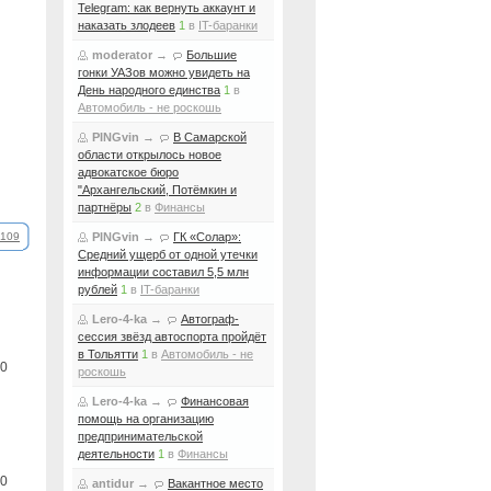
Telegram: как вернуть аккаунт и
наказать злодеев
1
в
IT-баранки
moderator
→
Большие
гонки УАЗов можно увидеть на
День народного единства
1
в
Автомобиль - не роскошь
PINGvin
→
В Самарской
области открылось новое
адвокатское бюро
"Архангельский, Потёмкин и
партнёры
2
в
Финансы
109
PINGvin
→
ГК «Солар»:
Средний ущерб от одной утечки
информации составил 5,5 млн
рублей
1
в
IT-баранки
Lero-4-ka
→
Автограф-
сессия звёзд автоспорта пройдёт
в Тольятти
1
в
Автомобиль - не
0
роскошь
Lero-4-ka
→
Финансовая
помощь на организацию
предпринимательской
деятельности
1
в
Финансы
0
antidur
→
Вакантное место