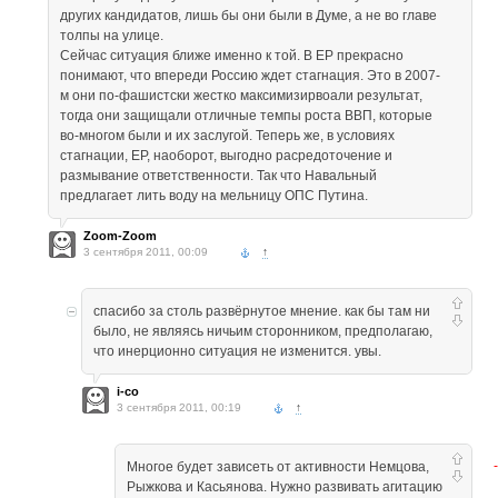
других кандидатов, лишь бы они были в Думе, а не во главе
толпы на улице.
Сейчас ситуация ближе именно к той. В ЕР прекрасно
понимают, что впереди Россию ждет стагнация. Это в 2007-
м они по-фашистски жестко максимизирвоали результат,
тогда они защищали отличные темпы роста ВВП, которые
во-многом были и их заслугой. Теперь же, в условиях
стагнации, ЕР, наоборот, выгодно расредоточение и
размывание ответственности. Так что Навальный
предлагает лить воду на мельницу ОПС Путина.
Zoom-Zoom
3 сентября 2011, 00:09
↑
спасибо за столь развёрнутое мнение. как бы там ни
было, не являясь ничьим сторонником, предполагаю,
что инерционно ситуация не изменится. увы.
i-co
3 сентября 2011, 00:19
↑
Многое будет зависеть от активности Немцова,
Рыжкова и Касьянова. Нужно развивать агитацию