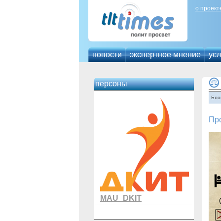
о проект
новости
экспертное мнение
усл
персоны
Бло
Про
MAU_DKIT