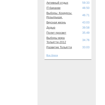
Активный отдых
59.33
IT-баранки
48.50
Выборы. Конкурсы.
46.71
Розыгрыши.
Вкусная жизнь
43.03
Додыр
39.58
Полит просвет
35.49
Выборы мэра
34.76
Тольятти-2012
Развитие Тольятти
33.03
Все блоги