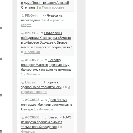
в думе Тольятти занял Алексей
Степанов
1
в
Полит просвет
PINGvin
→
Чудеса на
перекладине
1
в
И коротко о
спорте
0
klauss
→
Объявлены
победители XI конкурса «Вместе
в цифровое будущее». Второе
место у самарского журналиста
1
в
IT-баранки
0
ACC0508
→
Беглому
олигарху Махлаю, признанному
банкротом, кассация не помогла
1
в
Финансы
klauss
→
Прорыв к
здоровью по-тольяттински
1
в
И
коротко о спорте
0
ACC0508
→
Дело беглых
олигархов Махлаев рассмотрят в
Самаре
1
в
Финансы
ACC0508
→
Вывести ТОАЗ
из вороха проблем сможет
только новый владелец
1
в
0
Финансы