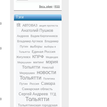
Весь эфир
|
RSS
Тэги
0
tlt
АВТОВАЗ
акция протеста
Анатолий Пушков
Андреев
Вадим Кирпичников
Владимир Артяков
Владимир
выборы
Путин
выборы в
0
Единая Россия
Тольятти
КПРФ
Жигулевск
Медведев
мэрия
митинг
Меркушкин
Тольятти
Николай
новости
Меркушкин
Тольятти
Политика
Самара
Путин
Россия
Самарская область
Сергей Андреев
ТГД
Тольятти
0
Тольяттинская городская