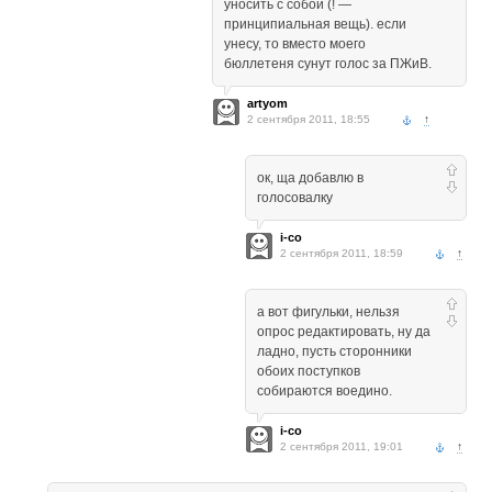
уносить с собой (! —
принципиальная вещь). если
унесу, то вместо моего
бюллетеня сунут голос за ПЖиВ.
artyom
2 сентября 2011, 18:55
↑
ок, ща добавлю в
голосовалку
i-co
2 сентября 2011, 18:59
↑
а вот фигульки, нельзя
опрос редактировать, ну да
ладно, пусть сторонники
обоих поступков
собираются воедино.
i-co
2 сентября 2011, 19:01
↑