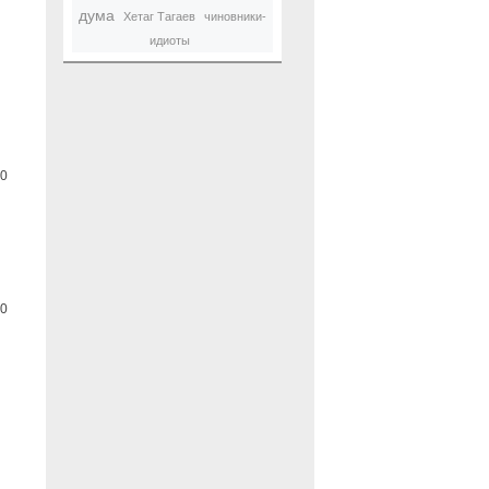
дума
Хетаг Тагаев
чиновники-
идиоты
0
0