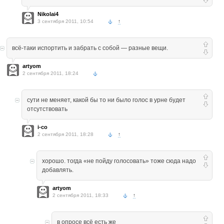
Nikolai4
3 сентября 2011, 10:54
↑
всё-таки испортить и забрать с собой — разные вещи.
artyom
2 сентября 2011, 18:24
сути не меняет, какой бы то ни было голос в урне будет
отсутствовать
i-co
2 сентября 2011, 18:28
↑
хорошо. тогда «не пойду голосовать» тоже сюда надо
добавлять.
artyom
2 сентября 2011, 18:33
↑
в опросе
всё есть же