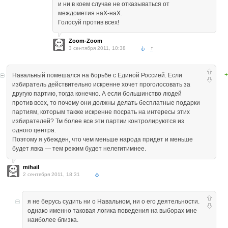
и ни в коем случае не отказываться от
междометия наХ-наХ.
Голосуй против всех!
Zoom-Zoom
3 сентября 2011, 10:38
↑
+
Навальный помешался на борьбе с Единой Россией. Если
избиратель действительно искренне хочет проголосовать за
другую партию, тогда конечно. А если большинство людей
против всех, то почему они должны делать бесплатные подарки
партиям, которым также искренне посрать на интересы этих
избирателей? Тм более все эти партии контролируются из
одного центра.
Поэтому я убежден, что чем меньше народа придет и меньше
будет явка — тем режим будет нелегитимнее.
mihail
2 сентября 2011, 18:31
я не берусь судить ни о Навальном, ни о его деятельности.
однако именно таковая логика поведения на выборах мне
наиболее близка.