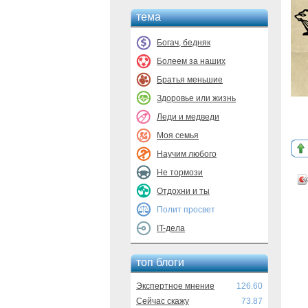
тема
Богач, бедняк
Болеем за наших
Братья меньшие
Здоровье или жизнь
Леди и медведи
Моя семья
Научим любого
Не тормози
Отдохни и ты
Полит просвет
IT-дела
топ блоги
Экспертное мнение
126.60
Сейчас скажу
73.87