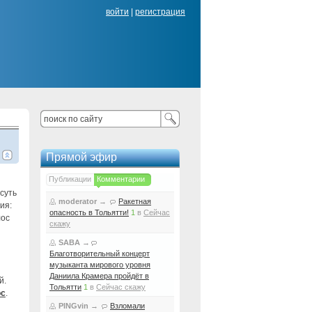
войти
|
регистрация
Прямой эфир
Публикации
Комментарии
 суть
moderator
→
Ракетная
ия:
опасность в Тольятти!
1
в
Сейчас
лос
скажу
SABA
→
Благотворительный концерт
музыканта мирового уровня
Даниила Крамера пройдёт в
й.
Тольятти
1
в
Сейчас скажу
ос
.
PINGvin
→
Взломали