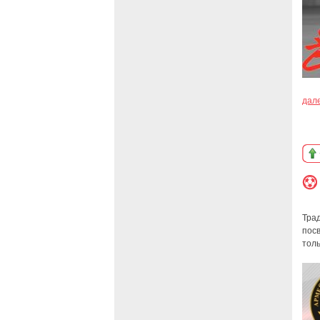
дал
Тра
посв
толь