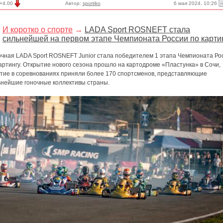
6 мая 2024, 10:26
+4.00
Автор:
sportiko
И коротко о спорте
→
LADA Sport ROSNEFT стала
сильнейшей на первом этапе Чемпионата России по карти
очная LADA Sport ROSNEFT Junior стала победителем 1 этапа Чемпионата Ро
артингу. Открытие нового сезона прошло на картодроме «Пластунка» в Сочи,
стие в соревнованиях приняли более 170 спортсменов, представляющие
ьнейшие гоночные коллективы страны.