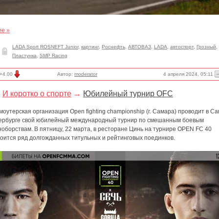
ее »
LADA Sport ROSNEFT Junior
,
картинг
,
Роснефть
,
АВТОВАЗ
,
LADA
,
автоспорт
,
Грозный
,
Пластунка
,
SMP Racing
4 апреля 2024, 05:11
+4.00
Автор:
moderator
И коротко о спорте
→
Юбилейный турнир OFC
оутерская организация Open fighting championship (г. Самара) проводит в Са
ербурге свой юбилейный международный турнир по смешанным боевым
оборствам. В пятницу, 22 марта, в ресторане Цинь на турнире OPEN FC 40
тоится ряд долгожданных титульных и рейтинговых поединков.