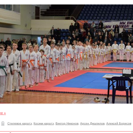
ее »
Стилевое каратэ
,
Косики каратэ
,
Виктор Никонов
,
Арсен Джалилов
,
Алексей Борисов