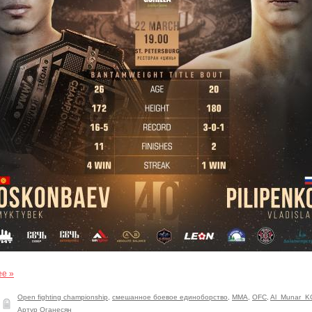
ее »
Open fighting championship
,
смешанное боевое единоборство
,
ММА
,
OFC
,
Al_Munar_K
Артур Оганесян