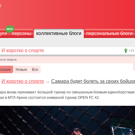
е
уги
персоны
коллективные блоги
персональные блоги
И коротко о спорте
+15
ости спорта
рошие
Новые
Все
И коротко о спорте
→
Самара будет болеть за своих бойцо
ара вновь принимает большой турнир по смешанным боевым единоборствам
мая в МТЛ-Арене состоится номерной турнир OPEN FC 42.