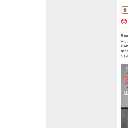
В п
Феде
Яким
деся
Сам