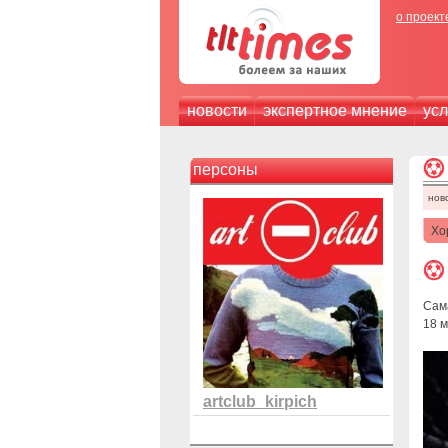
о проект
новости
экспертное мнение
усл
персоны
нов
Хо
Сам
18 
artclub_kirpich