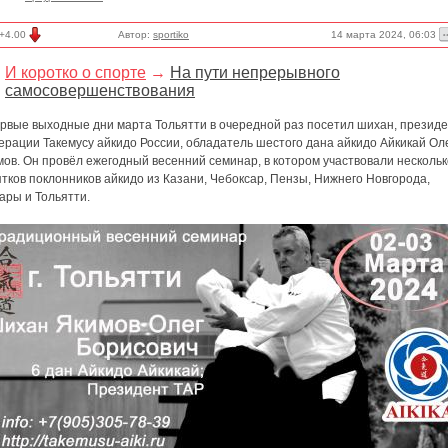
14 марта 2024, 06:03
+4.00
Автор:
sportiko
И коротко о спорте
→
На пути непрерывного
самосовершенствования
ервые выходные дни марта Тольятти в очередной раз посетил шихан, презид
рации Такемусу айкидо России, обладатель шестого дана айкидо Айкикай Ол
ов. Он провёл ежегодный весенний семинар, в котором участвовали нескольк
тков поклонников айкидо из Казани, Чебоксар, Пензы, Нижнего Новгорода,
ары и Тольятти.