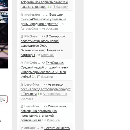
Telegram: как вернуть аккаунт и
наказать злодеев
1
в
IT-баранки
moderator
→
Большие
гонки УАЗов можно увидеть на
День народного единства
1
в
Автомобиль - не роскошь
PINGvin
→
В Самарской
области открылось новое
адвокатское бюро
"Архангельский, Потёмкин и
партнёры
2
в
Финансы
PINGvin
→
ГК «Солар»:
Средний ущерб от одной утечки
информации составил 5,5 млн
рублей
1
в
IT-баранки
Lero-4-ka
→
Автограф-
сессия звёзд автоспорта пройдёт
в Тольятти
1
в
Автомобиль - не
роскошь
0
Lero-4-ka
→
Финансовая
помощь на организацию
предпринимательской
деятельности
1
в
Финансы
у
antidur
→
Вакантное место