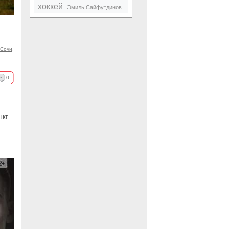
хоккей
Эмиль Сайфутдинов
Сочи
,
0
нкт-