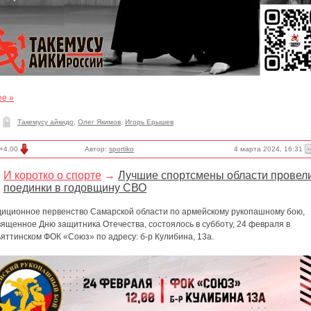
ее »
Такемусу айкидо
,
Олег Якимов
,
Игорь Ерышев
4 марта 2024, 16:31
+4.00
Автор:
sportiko
И коротко о спорте
→
Лучшие спортсмены области провел
поединки в годовщину СВО
диционное первенство Самарской области по армейскому рукопашному бою,
ященное Дню защитника Отечества, состоялось в субботу, 24 февраля в
яттинском ФОК «Союз» по адресу: б-р Кулибина, 13а.