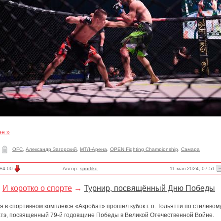
ее »
OFC
,
Александр Загорский
,
МТЛ-Арена
,
OPEN Fighting Championship
,
Самара
11 мая 2024, 07:51
+4.00
Автор:
sportiko
И коротко о спорте
→
Турнир, посвящённый Дню Победы
я в спортивном комплексе «Акробат» прошёл кубок г. о. Тольятти по стилевом
атэ, посвященный 79-й годовщине Победы в Великой Отечественной Войне.