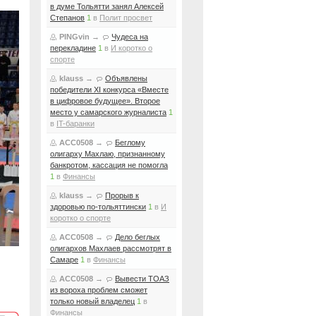
в думе Тольятти занял Алексей
Степанов
1
в
Полит просвет
PINGvin
→
Чудеса на
перекладине
1
в
И коротко о
спорте
klauss
→
Объявлены
победители XI конкурса «Вместе
в цифровое будущее». Второе
место у самарского журналиста
1
в
IT-баранки
ACC0508
→
Беглому
олигарху Махлаю, признанному
банкротом, кассация не помогла
1
в
Финансы
klauss
→
Прорыв к
здоровью по-тольяттински
1
в
И
коротко о спорте
ACC0508
→
Дело беглых
олигархов Махлаев рассмотрят в
Самаре
1
в
Финансы
ACC0508
→
Вывести ТОАЗ
из вороха проблем сможет
только новый владелец
1
в
Финансы