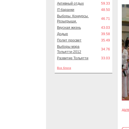
Активный отдых
59.33
IT-баранки
48.50
Выборы. Конкурсы.
46.71
Розыгрыши.
Вкусная жизнь
43.03
Додыр
39.58
Полит просвет
35.49
Выборы мэра
34.76
Тольятти-2012
Развитие Тольятти
33.03
Все блоги
дал