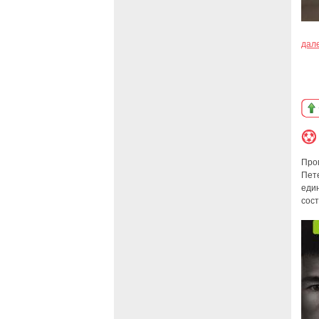
дал
Пром
Пет
един
сос