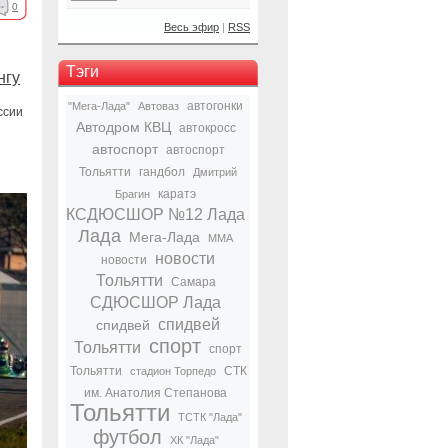
0
Весь эфир
|
RSS
Тэги
нгу
автогонки
"Мега-Лада"
Автоваз
ссии
Автодром КВЦ
автокросс
автоспорт
автоспорт
Тольятти
гандбол
Дмитрий
каратэ
Брагин
КСДЮСШОР №12 Лада
Лада
Мега-Лада
ММА
новости
новости
Тольятти
Самара
СДЮСШОР Лада
спидвей
спидвей
спорт
Тольятти
спорт
Тольятти
СТК
стадион Торпедо
им. Анатолия Степанова
Тольятти
ТСТК "Лада"
футбол
ХК "Лада"