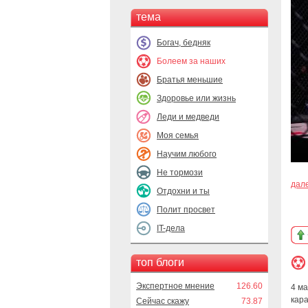
тема
Богач, бедняк
Болеем за наших
Братья меньшие
Здоровье или жизнь
Леди и медведи
Моя семья
Научим любого
Не тормози
дал
Отдохни и ты
Полит просвет
IT-дела
топ блоги
Экспертное мнение
126.60
4 ма
кар
Сейчас скажу
73.87