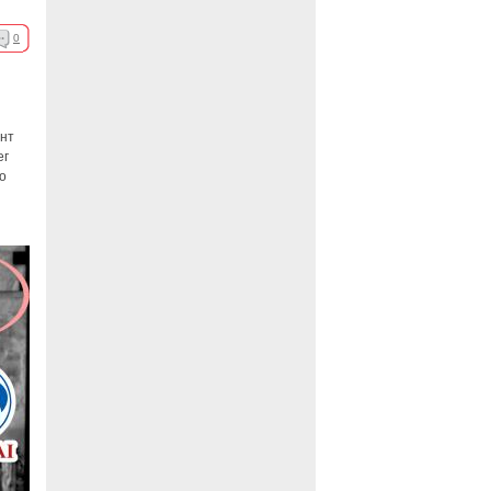
0
ент
ег
о