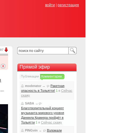
войти
|
регистрация
.97
Прямой эфир
Публикации
Комментарии
в
moderator
→
Ракетная
 —
опасность в Тольятти!
1
в
Сейчас
скажу
SABA
→
Благотворительный концерт
музыканта мирового уровня
Даниила Крамера пройдёт в
Тольятти
1
в
Сейчас скажу
PINGvin
→
Взломали