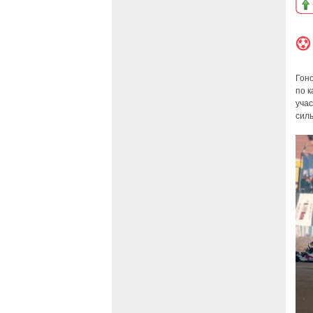
Гон
по к
уча
сил