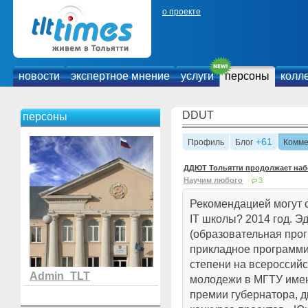
о проекте
новости
экспертное мнение
услуги
персоны
колл
DDUT
персоны
+61
Профиль
Блог
Комме
ДДЮТ Тольятти продолжает набо
Научим любого
3
Рекомендацией могут 
IТ школы? 2014 год. Э
(образовательная про
прикладное программи
степени на всероссий
Admin_TLT
молодежи в МГТУ имен
премии губернатора, 