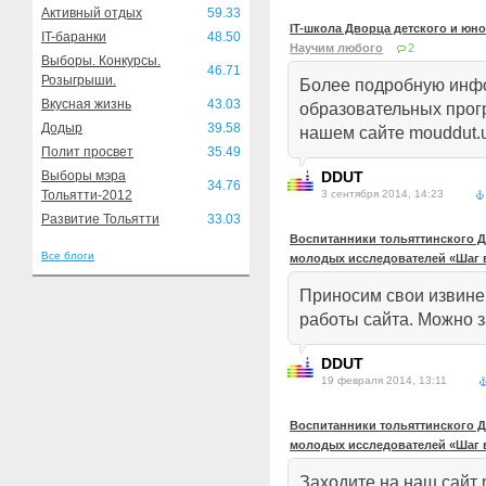
Активный отдых
59.33
IT-школа Дворца детского и юн
IT-баранки
48.50
Научим любого
2
Выборы. Конкурсы.
46.71
Розыгрыши.
Более подробную инф
Вкусная жизнь
43.03
образовательных про
Додыр
39.58
нашем сайте mouddut.u
Полит просвет
35.49
Выборы мэра
DDUT
34.76
Тольятти-2012
3 сентября 2014, 14:23
Развитие Тольятти
33.03
Воспитанники тольяттинского Д
Все блоги
молодых исследователей «Шаг 
Приносим свои извине
работы сайта. Можно з
DDUT
19 февраля 2014, 13:11
Воспитанники тольяттинского Д
молодых исследователей «Шаг 
Заходите на наш сайт