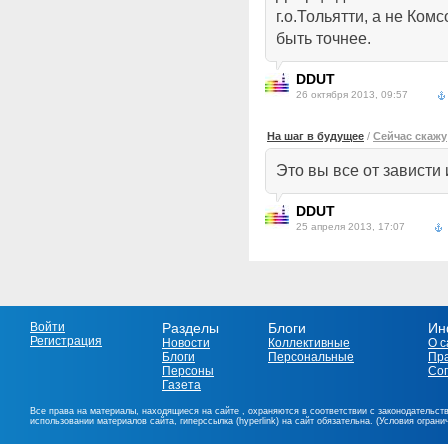
г.о.Тольятти, а не Ком
быть точнее.
DDUT
26 октября 2013, 09:57
На шаг в будущее
/
Сейчас скажу
Это вы все от зависти 
DDUT
25 апреля 2013, 17:07
Войти
Разделы
Блоги
Ин
Регистрация
Новости
Коллективные
О с
Блоги
Персональные
Пр
Персоны
Со
Газета
Все права на материалы, находящиеся на сайте , охраняются в соответствии с законодательст
использовании материалов сайта, гиперссылка (hyperlink) на сайт обязательна. (Условия огран