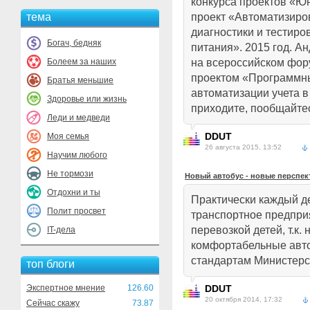
конкурса проектов «Юн
тема
проект «Автоматизиро
диагностики и тестир
Богач, бедняк
питания». 2015 год. 
Болеем за наших
на всероссийском фор
проектом «Программн
Братья меньшие
автоматизации учета в
Здоровье или жизнь
приходите, пообщайтес
Леди и медведи
DDUT
Моя семья
26 августа 2015, 13:52
Научим любого
Не тормози
Новый автобус - новые перспек
Отдохни и ты
Практически каждый де
Полит просвет
транспортное предпри
перевозкой детей, т.к. 
IT-дела
комфортабельные авт
стандартам Министерс
топ блоги
Экспертное мнение
126.60
DDUT
20 октября 2014, 17:32
Сейчас скажу
73.87