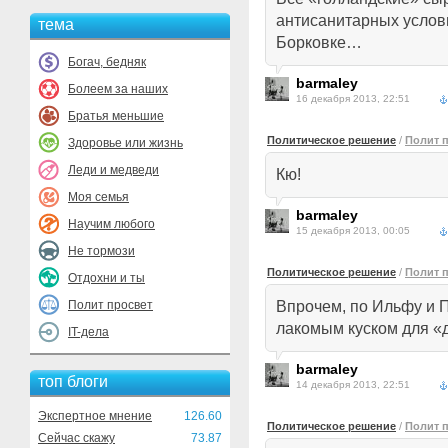
антисанитарных услов
тема
Борковке…
Богач, бедняк
barmaley
Болеем за наших
16 декабря 2013, 22:51
Братья меньшие
Политическое решение
/
Полит 
Здоровье или жизнь
Леди и медведи
Кю!
Моя семья
barmaley
Научим любого
15 декабря 2013, 00:05
Не тормози
Политическое решение
/
Полит 
Отдохни и ты
Полит просвет
Впрочем, по Ильфу и 
лакомым куском для «
IT-дела
barmaley
топ блоги
14 декабря 2013, 22:51
Экспертное мнение
126.60
Политическое решение
/
Полит 
Сейчас скажу
73.87