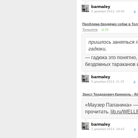
barmaley
6 декабря 2013, 18:45
Проблема бродячих собак в Тол
Тольятти
15
пришлось заняться 
гадюки,
— гадюка это понятно,
бездомных тараканов 
barmaley
5 декабря 2013, 11:15
Эрнст Теодорович Кренкель - RA
«Маузер Папанина» — 
прочитать.
lib.ru/WELL
barmaley
2 декабря 2013, 19:42