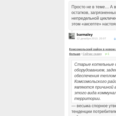
Просто не в теме… А в
остатков, загрязненн
непредельной цикличе
этом «аксепте» наст
barmaley
12 декабря 2013, 20:07
Комсомольский район в новом г
больше
/
Сейчас скажу
1
Старые котельные 
оборудованием, заде
обеспечения теплом
Комсомольского рай
являются причиной 
этого вида коммунал
территории.
— весьма спорное утв
тенденции потребител