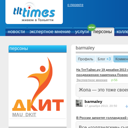
о проекте
новости
экспертное мнение
услуги
персоны
колл
barmaley
персоны
+3
Профиль
Блог
Коммен
На ТлтТаймс.ру 19 декабря 2013
продвижению памятника Поверхн
Экспертное мнение
56
Жопа — это тоже свое
barmaley
17 декабря 2013, 20:50
MAU_DKIT
В России запретят голландский
Все «голландские» сы