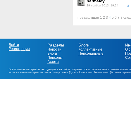
barmaley
29 ноября 2013, 19:24
предыдущая
1
2
3
4
5
6
7
8
сле
Войти
Разделы
Блоги
Ин
Регистрация
Новости
Коллективные
О с
Блоги
Персональные
Пр
Персоны
Со
Газета
Все права на материалы, находящиеся на сайте , охраняются в соответствии с законодательст
использовании материалов сайта, гиперссылка (hyperlink) на сайт обязательна. (Условия огран