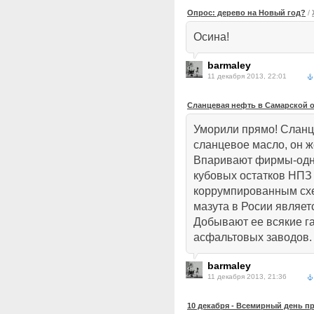
Опрос: дерево на Новый год?
/
Осина!
barmaley
11 декабря 2013, 22:01
Сланцевая нефть в Самарской о
Уморили прямо! Сланц
сланцевое масло, он 
Впаривают фирмы-одн
кубовых остатков НПЗ
коррумпированным схе
мазута в Росии являе
Добывают ее всякие г
асфальтовых заводов.
barmaley
11 декабря 2013, 21:36
10 декабря - Всемирный день п