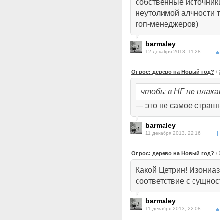
собственные источники
неутолимой алчности т
гоп-менеджеров)
barmaley
12 декабря 2013, 11:28
Опрос: дерево на Новый год?
/
чтобы в НГ не плака
— это не самое страш
barmaley
11 декабря 2013, 22:16
Опрос: дерево на Новый год?
/
Какой Цетрин! Изониаз
соответствие с сущно
barmaley
11 декабря 2013, 22:08