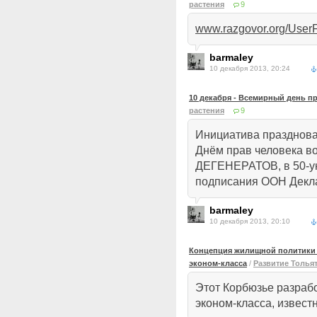
растения
9
www.razgovor.org/User
barmaley
10 декабря 2013, 20:24
10 декабря - Всемирный день п
растения
9
Инициатива празднован
Днём прав человека во
ДЕГЕНЕРАТОВ, в 50-ую
подписания ООН Декла
barmaley
10 декабря 2013, 20:10
Концепция жилищной политики р
эконом-класса
/
Развитие Толья
Этот Корбюзье разраб
эконом-класса, извест