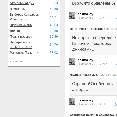
Вижу, что обделены б
Активный отдых
59.33
IT-баранки
48.50
barmaley
Выборы. Конкурсы.
46.71
14 декабря 2013, 22:38
Розыгрыши.
Вкусная жизнь
43.03
Политическое решение
/
Полит 
Додыр
39.58
Полит просвет
35.49
Нет, просто очередно
Выборы мэра
Впрочем, некоторые в
34.76
Тольятти-2012
джинсами…
Развитие Тольятти
33.03
barmaley
Все блоги
14 декабря 2013, 22:16
Люди, птицы и змеи
/
Животные 
Странно! Особенно уче
автора…
barmaley
14 декабря 2013, 22:10
Сланцевая нефть в Самарской о