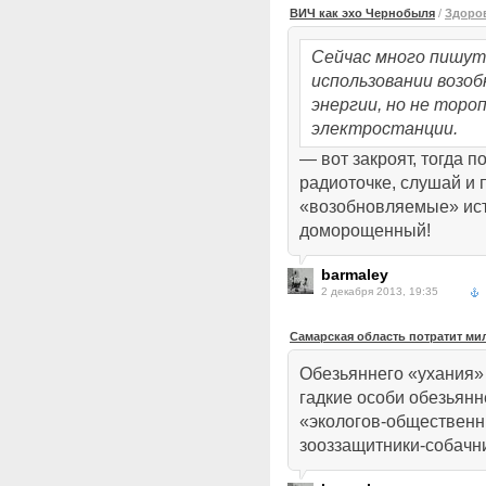
ВИЧ как эхо Чернобыля
/
Здоро
Сейчас много пишут
использовании возоб
энергии, но не тор
электростанции.
— вот закроят, тогда 
радиоточке, слушай и
«возобновляемые» ис
доморощенный!
barmaley
2 декабря 2013, 19:35
Самарская область потратит м
Обезьяннего «ухания»
гадкие особи обезьянн
«экологов-общественн
зооззащитники-собач