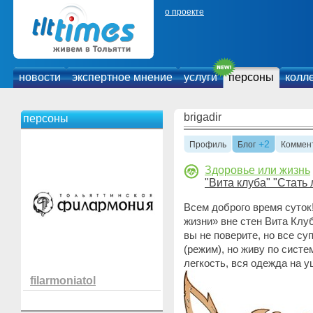
о проекте
новости
экспертное мнение
услуги
персоны
колл
brigadir
персоны
+2
Профиль
Блог
Коммен
Здоровье или жизнь
"Вита клуба" "Стать 
Всем доброго время суток
жизни» вне стен Вита Клуб
вы не поверите, но все су
(режим), но живу по систе
легкость, вся одежда на у
filarmoniatol