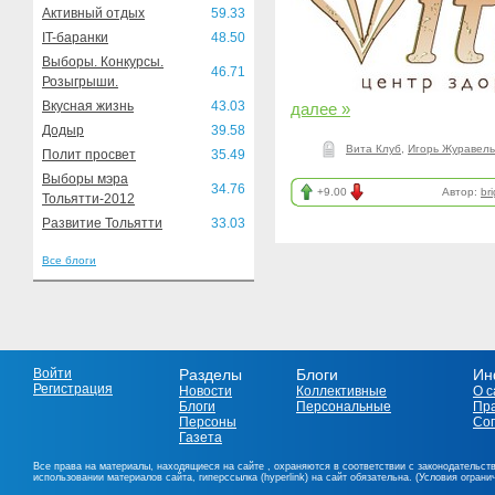
Активный отдых
59.33
IT-баранки
48.50
Выборы. Конкурсы.
46.71
Розыгрыши.
Вкусная жизнь
43.03
далее »
Додыр
39.58
Вита Клуб
,
Игорь Журавель
Полит просвет
35.49
Выборы мэра
34.76
+9.00
Автор:
bri
Тольятти-2012
Развитие Тольятти
33.03
Все блоги
Войти
Разделы
Блоги
Ин
Регистрация
Новости
Коллективные
О с
Блоги
Персональные
Пр
Персоны
Со
Газета
Все права на материалы, находящиеся на сайте , охраняются в соответствии с законодательст
использовании материалов сайта, гиперссылка (hyperlink) на сайт обязательна. (Условия огран