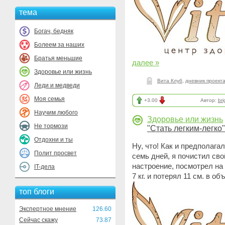
тема
Богач, бедняк
Болеем за наших
Братья меньшие
далее »
Здоровье или жизнь
Вита Клуб
,
дневник проекта
Леди и медведи
Моя семья
+3.00
Автор:
bri
Научим любого
Здоровье или жизнь
Не тормози
"Стать легким-легко"
Отдохни и ты
Ну, что! Как и предполага
Полит просвет
семь дней, я почистил сво
настроение, посмотрел на 
IT-дела
7 кг. и потерял 11 см. в о
топ блоги
Экспертное мнение
126.60
Сейчас скажу
73.87