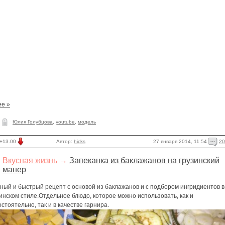
ее »
Юлия Голубцова
,
youtube
,
модель
27 января 2014, 11:54
20
+13.00
Автор:
hicks
Вкусная жизнь
→
Запеканка из баклажанов на грузинский
манер
ный и быстрый рецепт с основой из баклажанов и с подбором ингридиентов в
инском стиле.Отдельное блюдо, которое можно использовать, как и
стоятельно, так и в качестве гарнира.