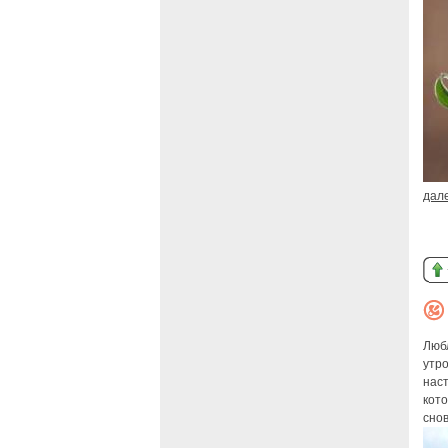
дал
Любл
утро
наст
кото
снов