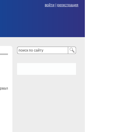
войти
|
регистрация
орвал