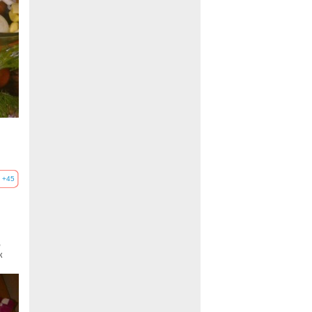
+45
,
к