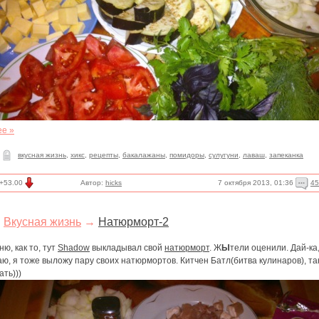
ее »
вкусная жизнь
,
хикс
,
рецепты
,
бакалажаны
,
помидоры
,
сулугуни
,
лаваш
,
запеканка
7 октября 2013, 01:36
45
+53.00
Автор:
hicks
Вкусная жизнь
→
Натюрморт-2
ю, как то, тут
Shadow
выкладывал свой
натюрморт
. Ж
Ы
тели оценили. Дай-ка
ю, я тоже выложу пару своих натюрмортов. Китчен Батл(битва кулинаров), та
ать)))