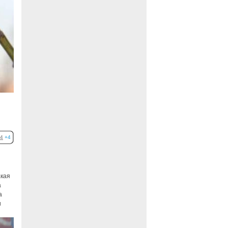
4
+4
акая
а
а
и