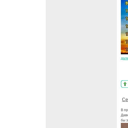
дал
Се
В п
Давн
бы з