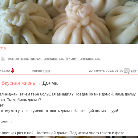
ее »
вкусная жизнь
,
хинкали
,
доставка еды Тольятти
,
доставка еды
20 августа 2013, 01:20
126
+32.00
Автор:
hicks
Вкусная жизнь
→
Долма
алик-джан, зачем тебе большая авиация? Поедем ко мне домой, мама долму
овит. Ты любишь долма?
ет.
тому что у вас не умеют готовить долма. Настоящий долма — уух!
Мимино.
 пост как раз о ней. Настоящей долме. Под катом много текста и фото.