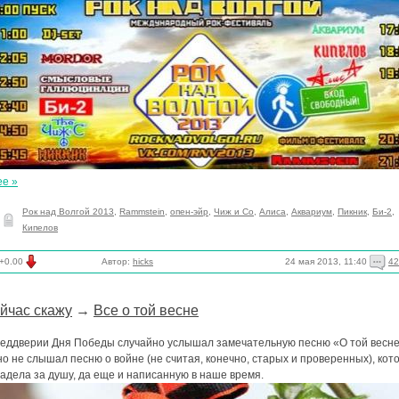
ее »
Рок над Волгой 2013
,
Rammstein
,
опен-эйр
,
Чиж и Со
,
Алиса
,
Аквариум
,
Пикник
,
Би-2
,
Кипелов
24 мая 2013, 11:40
42
+0.00
Автор:
hicks
йчас скажу
→
Все о той весне
реддверии Дня Победы случайно услышал замечательную песню «О той весне
о не слышал песню о войне (не считая, конечно, старых и проверенных), кот
адела за душу, да еще и написанную в наше время.