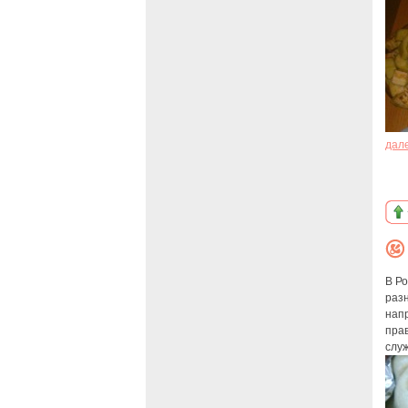
дал
В Р
раз
нап
прав
служ