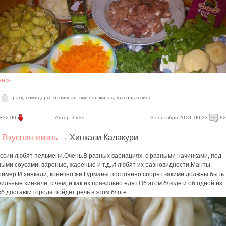
ее »
рагу
,
помидоры
,
отбивная
,
вкусная жизнь
,
фасоль в вине
3 сентября 2013, 00:33
82
+32.00
Автор:
hicks
Вкусная жизнь
→
Хинкали Калакури
оссии любят пельмени.Очень.В разных вариациях, с разными начинками, под
ными соусами, вареные, жареные и т.д.И любят их разновидности.Манты,
ример.И хинкали, конечно же.Гурманы постоянно спорят какими должны быть
ильные хинкали, с чем, и как их правильно едят.Об этом блюде и об одной из
б доставки города пойдет речь в этом блоге.