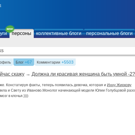
е
уги
персоны
коллективные блоги
персональные блоги
ks
+67
+5503
офиль
Блог
Комментарии
йчас скажу
→
Должна ли красивая женщина быть умной -2?
же. Констатируя факты, теперь появилась девочка, которая и
Инну Жиркову
мила и Свету из Иваново.Монолог начинающей модели Юлии Голубцовой раз
мозг в клочья.))))