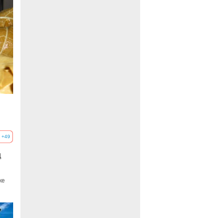
+49
д
ке