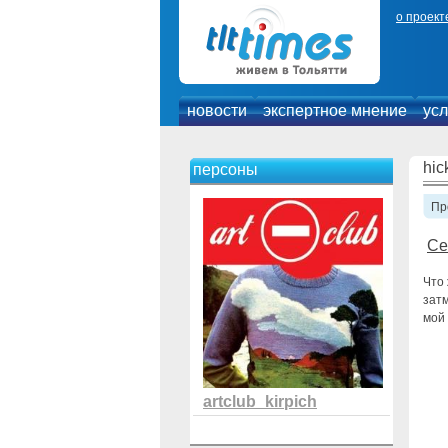
о проект
новости
экспертное мнение
усл
hic
персоны
Пр
Се
Что 
зат
мой 
artclub_kirpich