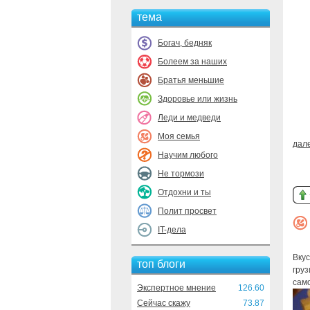
тема
Богач, бедняк
Болеем за наших
Братья меньшие
Здоровье или жизнь
Леди и медведи
Моя семья
дал
Научим любого
Не тормози
Отдохни и ты
Полит просвет
IT-дела
Вкус
топ блоги
груз
само
Экспертное мнение
126.60
Сейчас скажу
73.87