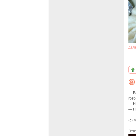
дал
— В
гот
— Н
— По
(с) 
Этот