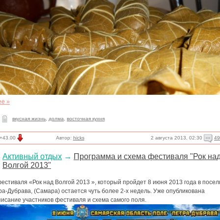
ее »
вкусная жизнь
,
долма
,
восточная кухня
2 августа 2013, 02:30
49
+43.00
Автор:
hicks
Активный отдых
→
Программа и схема фестиваля "Рок на
Волгой 2013"
естиваля «Рок над Волгой 2013 », который пройдет 8 июня 2013 года в посел
а-Дубрава, (Самара) остается чуть более 2-х недель. Уже опубликована
исание участников фестиваля и схема самого поля.