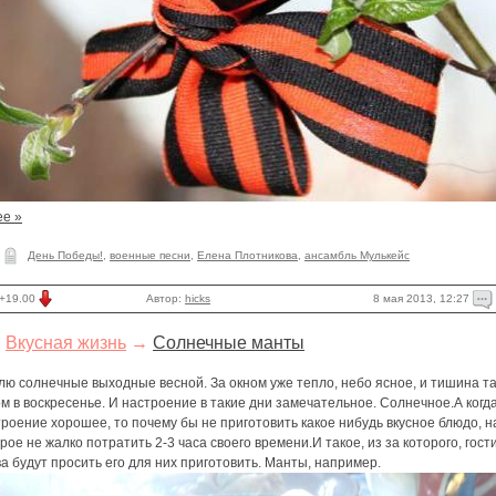
ее »
День Победы!
,
военные песни
,
Елена Плотникова
,
ансамбль Мулькейс
8 мая 2013, 12:27
+19.00
Автор:
hicks
Вкусная жизнь
→
Солнечные манты
ю солнечные выходные весной. За окном уже тепло, небо ясное, и тишина т
м в воскресенье. И настроение в такие дни замечательное. Солнечное.А когд
роение хорошее, то почему бы не приготовить какое нибудь вкусное блюдо, н
рое не жалко потратить 2-3 часа своего времени.И такое, из за которого, гост
а будут просить его для них приготовить. Манты, например.