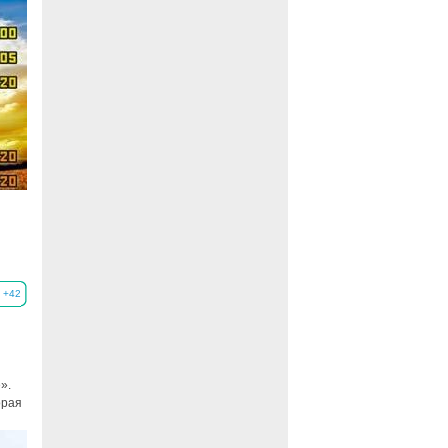
+42
».
орая