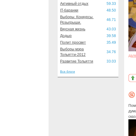
Активный отдых
59.33
IT-баранки
48.50
Выборы. Конкурсы.
46.71
Розыгрыши.
Вкусная жизнь
43.03
Додыр
39.58
Полит просвет
35.49
Выборы мэра
34.76
Тольятти-2012
дал
Развитие Тольятти
33.03
Все блоги
Помн
дума
сказ