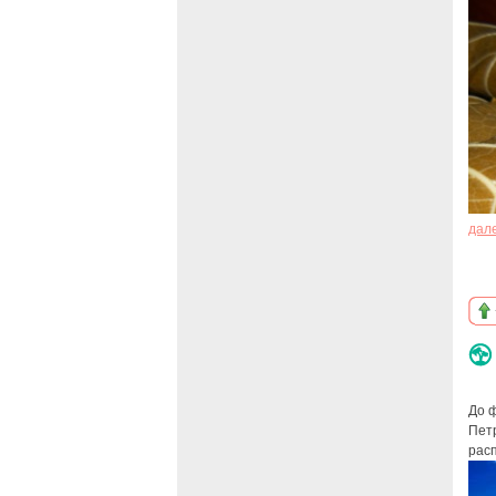
дал
До ф
Петр
расп