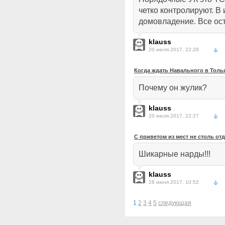
четко контролируют. В
домовладение. Все ос
klauss
20 июля 2017, 22:28
Когда ждать Навального в Толь
Почему он жулик?
klauss
20 июля 2017, 22:27
С приветом из мест не столь от
Шикарные нарды!!!
klauss
28 июня 2017, 10:52
1
2
3
4
5
следующая