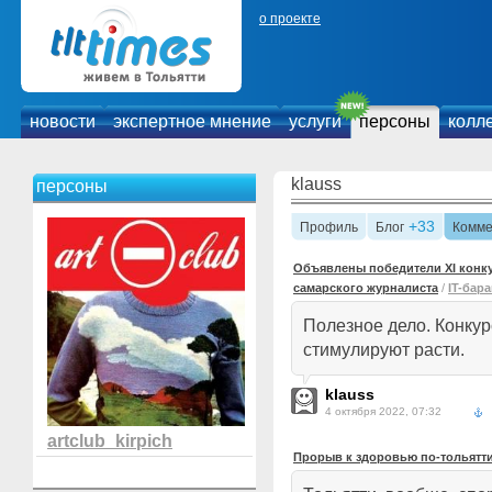
о проекте
новости
экспертное мнение
услуги
персоны
колл
klauss
персоны
+33
Профиль
Блог
Комме
Объявлены победители XI конку
самарского журналиста
/
IT-бар
Полезное дело. Конку
стимулируют расти.
klauss
4 октября 2022, 07:32
artclub_kirpich
Прорыв к здоровью по-тольятт