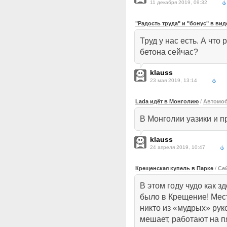
11 декабря 2019, 09:32
"Радость труда" и "бонус" в вид
Труд у нас есть. А что
бетона сейчас?
klauss
23 мая 2019, 13:14
Lada идёт в Монголию
/
Автомоб
В Монголии уазики и пр
klauss
24 апреля 2019, 10:47
Крещенская купель в Парке
/
Се
В этом году чудо как 
было в Крещение! Мес
никто из «мудрых» рук
мешает, работают на п