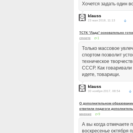
Хочется задать один во
klauss
23 мая 2018, 11:13
ТСТК "Лада" основательно гото
спорте
1
Только массовое увле
спортом позволит усто
техническое творчест
СССР. Как говаривали
идете, товарищи.
klauss
30 ноября 2017, 08:54
О дополнительном образовании 
ответили педагоги дополнител
мнение
9
А вы когда отмечаете 
воскресенье октября п