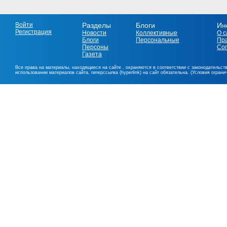
Войти
Разделы
Блоги
Ин
Регистрация
Новости
Коллективные
О с
Блоги
Персональные
Пр
Персоны
Со
Газета
Все права на материалы, находящиеся на сайте , охраняются в соответствии с законодательст
использовании материалов сайта, гиперссылка (hyperlink) на сайт обязательна. (Условия огран