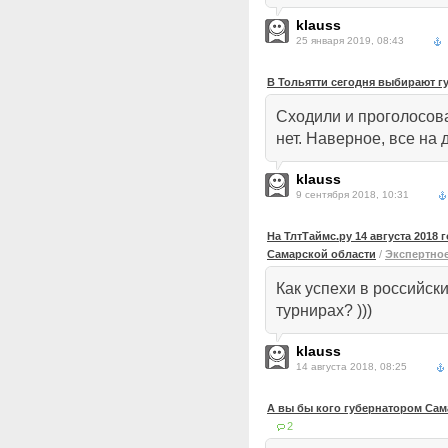
klauss
25 января 2019, 08:43
В Тольятти сегодня выбирают г
Сходили и проголосова
нет. Наверное, все на 
klauss
9 сентября 2018, 10:31
На ТлтТаймс.ру 14 августа 2018
Самарской области
/
Экспертно
Как успехи в российс
турнирах? )))
klauss
14 августа 2018, 08:25
А вы бы кого губернатором Са
2