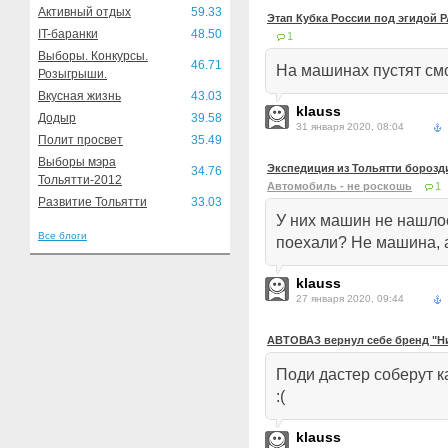
Активный отдых
59.33
Этап Кубка России под эгидой 
IT-баранки
48.50
1
Выборы. Конкурсы.
46.71
На машинах пустят смо
Розыгрыши.
Вкусная жизнь
43.03
klauss
Додыр
39.58
31 января 2020, 08:04
Полит просвет
35.49
Выборы мэра
Экспедиция из Тольятти борозди
34.76
Тольятти-2012
Автомобиль - не роскошь
1
Развитие Тольятти
33.03
У них машин не нашлос
Все блоги
поехали? Не машина, 
klauss
27 января 2020, 09:44
АВТОВАЗ вернул себе бренд "Н
Поди дастер соберут к
:(
klauss