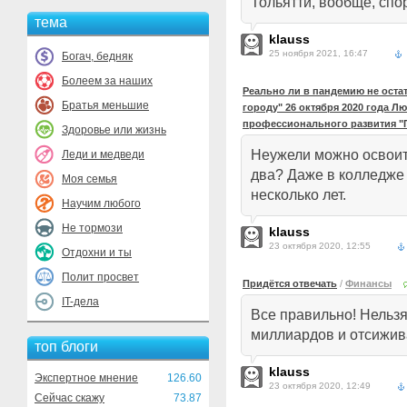
Тольятти, вообще, спо
тема
klauss
25 ноября 2021, 16:47
Богач, бедняк
Болеем за наших
Реально ли в пандемию не оста
Братья меньшие
городу" 26 октября 2020 года Л
профессионального развития "
Здоровье или жизнь
Неужели можно освоит
Леди и медведи
два? Даже в колледже 
Моя семья
несколько лет.
Научим любого
Не тормози
klauss
23 октября 2020, 12:55
Отдохни и ты
Полит просвет
Придётся отвечать
/
Финансы
IT-дела
Все правильно! Нельзя
миллиардов и отсижива
топ блоги
klauss
Экспертное мнение
126.60
23 октября 2020, 12:49
Сейчас скажу
73.87