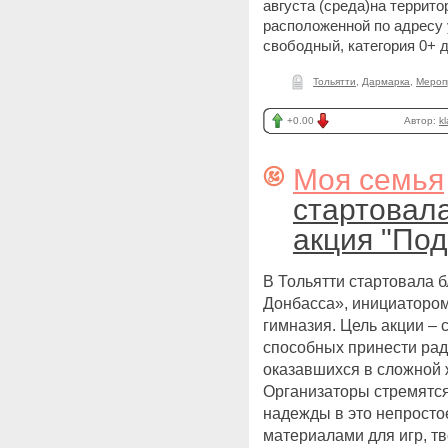
августа (среда)на террито
расположенной по адресу 
свободный, категория 0+
д
Тольятти
,
Дармарка
,
Мероп
+0.00
Автор:
k
Моя семья
стартовал
акция "Под
В Тольятти стартовала 
Донбасса», инициатором
гимназия. Цель акции –
способных принести рад
оказавшихся в сложной 
Организаторы стремятся
надежды в это непросто
материалами для игр, т