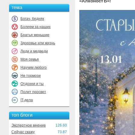
«АлконостЪ»!
тема
Богач, бедняк
Болеем за наших
Братья меньшие
Здоровье или жизнь
Леди и медведи
Моя семья
Научим любого
Не тормози
Отдохни и ты
Полит просвет
IT-дела
топ блоги
Экспертное мнение
126.60
Сейчас скажу
73.87