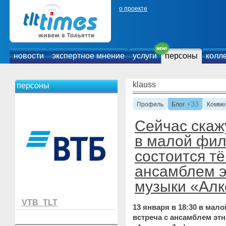
о проекте
новости
экспертное мнение
услуги
персоны
колл
klauss
персоны
+33
Профиль
Блог
Комме
Сейчас скаж
в малой фи
состоится тё
ансамблем э
музыки «Алк
VTB_TLT
13 января в 18:30 в мал
встреча с ансамблем эт