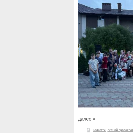
далее »
Тольятти
,
летний правосла