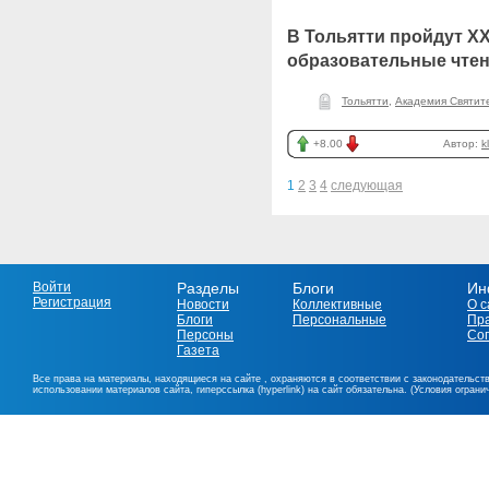
В Тольятти пройдут X
образовательные чтен
Тольятти
,
Академия Святит
+8.00
Автор:
k
1
2
3
4
следующая
Войти
Разделы
Блоги
Ин
Регистрация
Новости
Коллективные
О с
Блоги
Персональные
Пр
Персоны
Со
Газета
Все права на материалы, находящиеся на сайте , охраняются в соответствии с законодательст
использовании материалов сайта, гиперссылка (hyperlink) на сайт обязательна. (Условия огран