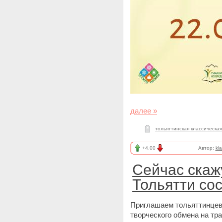
далее »
тольяттинская классическа
+4.00
Автор:
kl
Сейчас скаж
Тольятти со
Приглашаем тольяттинцев 
творческого обмена на тр