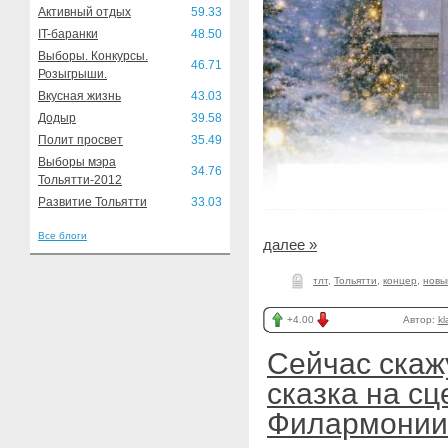
Активный отдых
59.33
IT-баранки
48.50
Выборы. Конкурсы.
46.71
Розыгрыши.
Вкусная жизнь
43.03
Додыр
39.58
Полит просвет
35.49
Выборы мэра
34.76
Тольятти-2012
Развитие Тольятти
33.03
Все блоги
далее »
тлт
,
Тольятти
,
концер
,
новы
+4.00
Автор:
kl
Сейчас скаж
сказка на сц
Филармонии