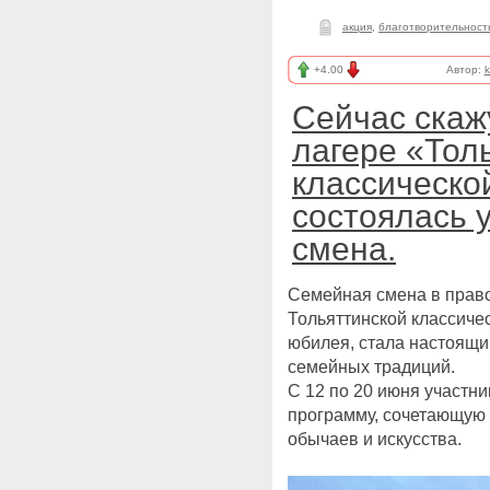
акция
,
благотворительност
+4.00
Автор:
k
Сейчас скаж
лагере «Тол
классическо
состоялась 
смена.
Семейная смена в право
Тольяттинской классичес
юбилея, стала настоящи
семейных традиций.
С 12 по 20 июня участни
программу, сочетающую 
обычаев и искусства.