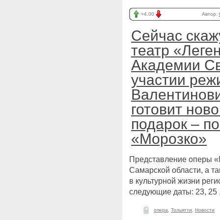
+4.00
Автор:
Сейчас скаж
театр «Леге
Академии Св
участии реж
Валентинов
готовит нов
подарок – п
«Морозко»
Представление оперы «М
Самарской области, а т
в культурной жизни рег
следующие даты: 23, 25 
опера
,
Тольятти
,
Новости