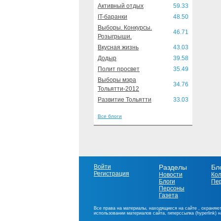
Активный отдых
59.33
IT-баранки
48.50
Выборы. Конкурсы.
46.71
Розыгрыши.
Вкусная жизнь
43.03
Додыр
39.58
Полит просвет
35.49
Выборы мэра
34.76
Тольятти-2012
Развитие Тольятти
33.03
Все блоги
Войти
Разделы
Бл
Регистрация
Новости
Ко
Блоги
Пе
Персоны
Газета
Все права на материалы, находящиеся на сайте , охраняют
использовании материалов сайта, гиперссылка (hyperlink) 