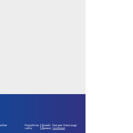
любом
Разработка
Дизайн: Грасмик Александр
сайта:
Движок:
LiveStreet