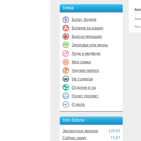
тема
Акт
Зар
Богач, бедняк
Пос
Болеем за наших
Братья меньшие
Здоровье или жизнь
Леди и медведи
Моя семья
Научим любого
Не тормози
Отдохни и ты
Полит просвет
IT-дела
топ блоги
Экспертное мнение
126.60
Сейчас скажу
73.87