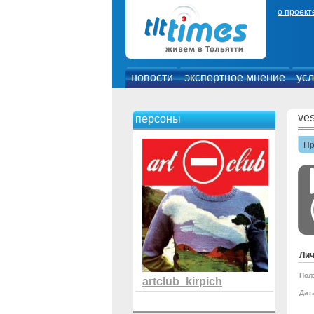
о проект
новости
экспертное мнение
усл
ve
персоны
П
Ли
Пол
artclub_kirpich
Дат