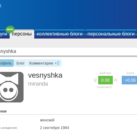
е
уги
персоны
коллективные блоги
персональные блоги
snyshka
+2
рофиль
Блог
Комментарии
vesnyshka
рейтинг
Сила
0.00
+0.06
miranda
голосов:
0
чное
женский
:
2 сентября 1984
а рождения: