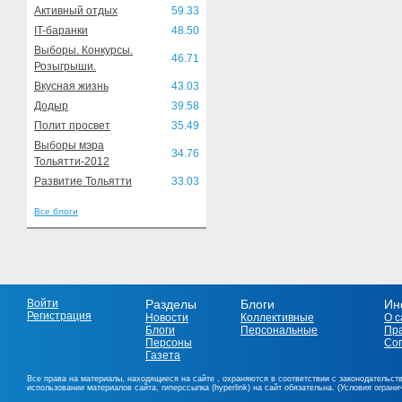
Активный отдых
59.33
IT-баранки
48.50
Выборы. Конкурсы.
46.71
Розыгрыши.
Вкусная жизнь
43.03
Додыр
39.58
Полит просвет
35.49
Выборы мэра
34.76
Тольятти-2012
Развитие Тольятти
33.03
Все блоги
Войти
Разделы
Блоги
Ин
Регистрация
Новости
Коллективные
О с
Блоги
Персональные
Пр
Персоны
Со
Газета
Все права на материалы, находящиеся на сайте , охраняются в соответствии с законодательст
использовании материалов сайта, гиперссылка (hyperlink) на сайт обязательна. (Условия огран