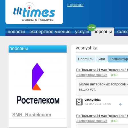
о проекте
новости
экспертное мнение
услуги
персоны
колл
vesnyshka
персоны
Профиль
Блог
Комментар
По Тольятти 24 мая "дежурили"
Экспертное мнение
60
Более интересных вопросов н
ваших уст.
vesnyshka
24 мая 2011, 16:05
SMR_Rostelecom
По Тольятти 24 мая "дежурили"
Экспертное мнение
60