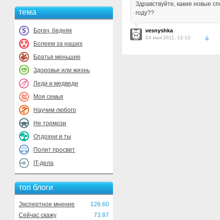
Здравствуйте, какие новые с
тема
году??
Богач, бедняк
vesnyshka
24 мая 2011, 12:12
Болеем за наших
Братья меньшие
Здоровье или жизнь
Леди и медведи
Моя семья
Научим любого
Не тормози
Отдохни и ты
Полит просвет
IT-дела
топ блоги
Экспертное мнение
126.60
Сейчас скажу
73.87