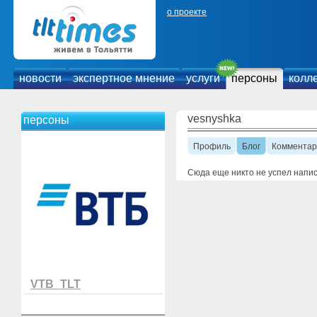
о проекте
новости
экспертное мнение
услуги
персоны
колл
vesnyshka
персоны
Профиль
Блог
Комментар
Сюда еще никто не успел напи
VTB_TLT