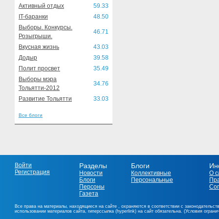
Активный отдых
59.33
IT-баранки
48.50
Выборы. Конкурсы.
46.71
Розыгрыши.
Вкусная жизнь
43.03
Додыр
39.58
Полит просвет
35.49
Выборы мэра
34.76
Тольятти-2012
Развитие Тольятти
33.03
Все блоги
Войти
Разделы
Блоги
Ин
Регистрация
Новости
Коллективные
О с
Блоги
Персональные
Пр
Персоны
Со
Газета
Все права на материалы, находящиеся на сайте , охраняются в соответствии с законодательст
использовании материалов сайта, гиперссылка (hyperlink) на сайт обязательна. (Условия огран