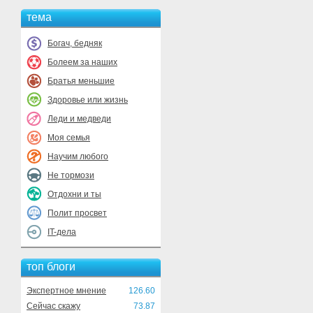
тема
Богач, бедняк
Болеем за наших
Братья меньшие
Здоровье или жизнь
Леди и медведи
Моя семья
Научим любого
Не тормози
Отдохни и ты
Полит просвет
IT-дела
топ блоги
Экспертное мнение
126.60
Сейчас скажу
73.87