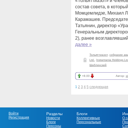
«Тольяттиазот» и члено
состав совета, в котор
Момцемлидзе, Михаил Ло
Карамашев. Председате
Татьянин, директор «Ур
Генеральным директоро
2), ранее возглавлявши
далее »
Тольяттиазот
,
собрание ак
Ltd.
,
Instantania Holdings Lt
Шаблинский
+8.00
Автор:
x
1
2
3
4
5
следующая
Войти
Разделы
Блоги
Ин
Регистрация
Новости
Коллективные
О с
Блоги
Персональные
Пр
Персоны
Со