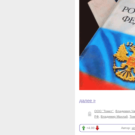
далее »
ООО "Томет"
,
Владимир Ч
РФ
,
Владимир Махлай
,
Том
+4.00
Автор:
xi