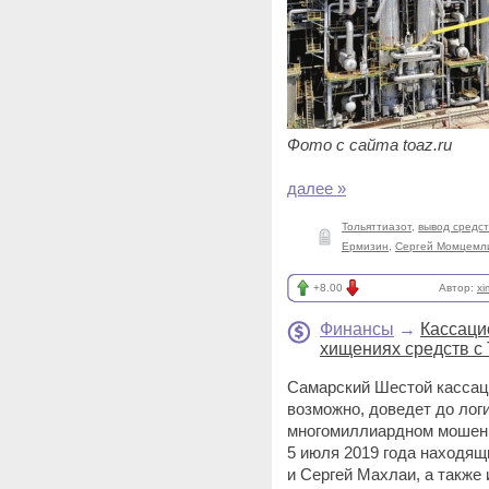
Фото с сайта toaz.ru
далее »
Тольяттиазот
,
вывод средс
Ермизин
,
Сергей Момцемл
+8.00
Автор:
xi
Финансы
→
Кассаци
хищениях средств с
Самарский Шестой кассац
возможно, доведет до лог
многомиллиардном мошенн
5 июля 2019 года находящ
и Сергей Махлаи, а также