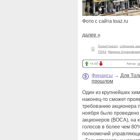
Фото с сайта toaz.ru
далее »
Тольяттиазот
,
собрание ак
ТОАЗ
,
Марина Аграновская
+4.00
Автор:
x
Финансы
→
Для Тол
прошлом
Один из крупнейших хи
наконец-то сможет проя
требованию акционера 
ноября было проведено
акционеров (ВОСА), на
голосов в более чем 80
полномочий управляющ