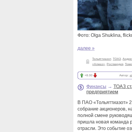
Фото: Olga Shuklina, flic
далее »
Тольяттиазот
,
ТОАЗ
,
Андре
«Алмаз»
,
Росгвардия
,
Томе
+8.00
Автор:
x
Финансы
→
ТОАЗ ст
предприятием
В ПАО «Тольяттиазот» 
собрание акционеров, н
полной смене руководящ
пришла новая команда 
отрасли. Это событие оз