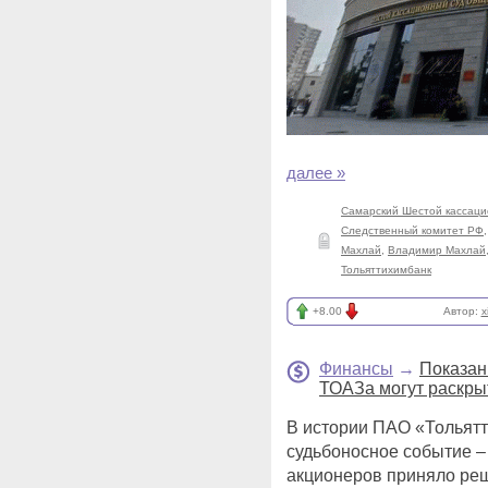
далее »
Самарский Шестой кассаци
Следственный комитет РФ
Махлай
,
Владимир Махлай
Тольяттихимбанк
+8.00
Автор:
x
Финансы
→
Показан
ТОАЗа могут раскры
В истории ПАО «Тольятт
судьбоносное событие 
акционеров приняло ре