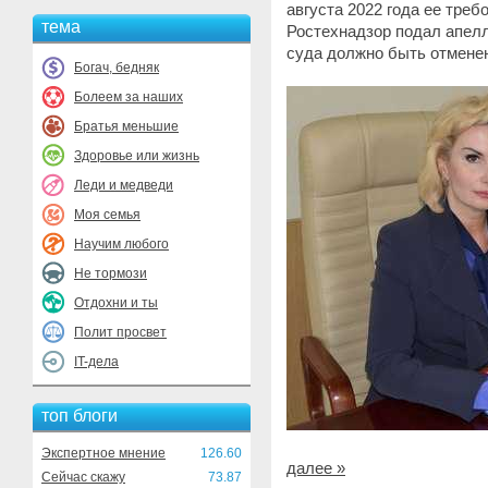
августа 2022 года ее тре
тема
Ростехнадзор подал апелл
суда должно быть отменен
Богач, бедняк
Болеем за наших
Братья меньшие
Здоровье или жизнь
Леди и медведи
Моя семья
Научим любого
Не тормози
Отдохни и ты
Полит просвет
IT-дела
топ блоги
Экспертное мнение
126.60
далее »
Сейчас скажу
73.87