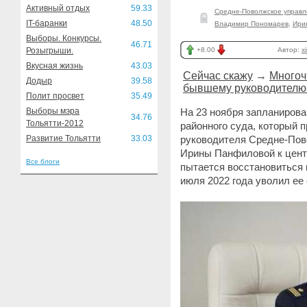
Активный отдых
59.33
Средне-Поволжское управл
IT-баранки
48.50
Владимир Пономарев
,
Ири
Выборы. Конкурсы.
46.71
Розыгрыши.
+8.00
Автор:
x
Вкусная жизнь
43.03
Сейчас скажу
→
Многоч
Додыр
39.58
бывшему руководителю
Полит просвет
35.49
Выборы мэра
На 23 ноября запланирова
34.76
Тольятти-2012
районного суда, который 
Развитие Тольятти
33.03
руководителя Средне-Пов
Ирины Панфиловой к цент
Все блоги
пытается восстановиться н
июля 2022 года уволил ее