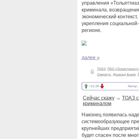
управления «Тольяттиаз
криминала, возвращения
экономический контекст
укрепления социальной-
регионе.
далее »
ТОАЗ
,
ПАО «Тольяттиазот»
Спиритус
,
Дональд Кнапп
,
+12.00
Автор:
Сейчас скажу
→
ТОАЗ с
криминалом
Наконец появилась наде
системообразующее пред
крупнейших предприяти
будет спасен после мног