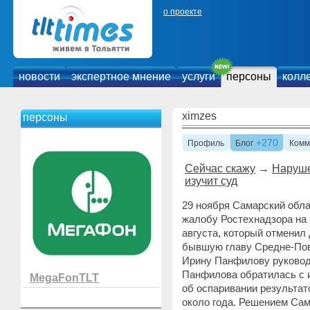
о проекте
новости
экспертное мнение
услуги
персоны
колл
ximzes
персоны
+270
Профиль
Блог
Комм
Сейчас скажу
→
Наруше
изучит суд
29 ноября Самарский обл
жалобу Ростехнадзора на 
августа, который отменил
бывшую главу Средне-Пов
Ирину Панфилову руково
Панфилова обратилась с 
MegaFonTLT
об оспаривании результат
около года. Решением Сама