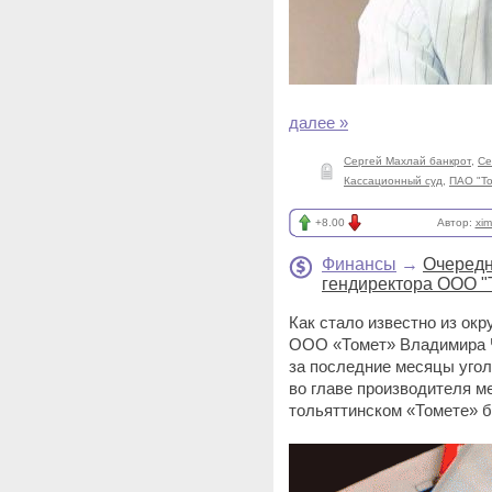
далее »
Сергей Махлай банкрот
,
Се
Кассационный суд
,
ПАО "То
+8.00
Автор:
xim
Финансы
→
Очередн
гендиректора ООО "
Как стало известно из ок
ООО «Томет» Владимира Ч
за последние месяцы угол
во главе производителя 
тольяттинском «Томете» б