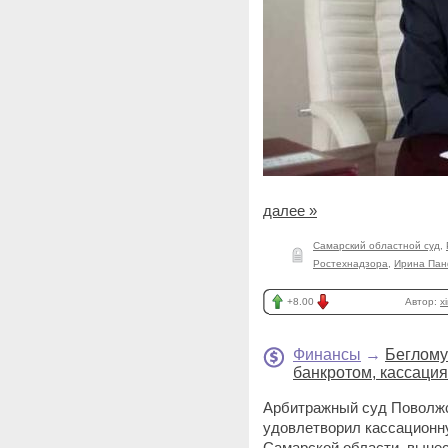
далее »
Самарский областной суд
,
Ростехнадзора
,
Ирина Пан
+8.00
Автор:
x
Финансы
→
Беглому
банкротом, кассация
Арбитражный суд Поволжск
удовлетворил кассационн
Самарской области, вын