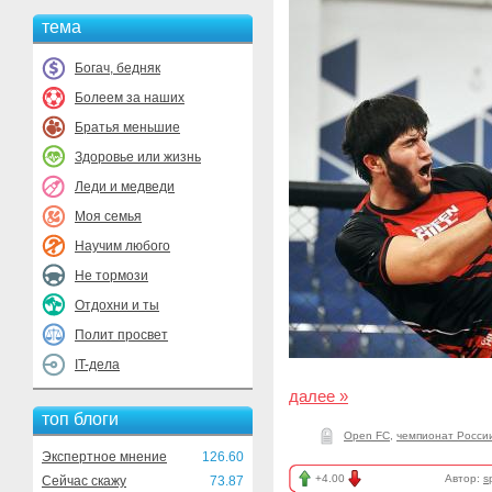
тема
Богач, бедняк
Болеем за наших
Братья меньшие
Здоровье или жизнь
Леди и медведи
Моя семья
Научим любого
Не тормози
Отдохни и ты
Полит просвет
IT-дела
далее »
топ блоги
Open FC
,
чемпионат Росси
Экспертное мнение
126.60
+4.00
Автор:
s
Сейчас скажу
73.87