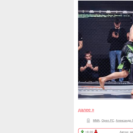
далее »
ММА
,
Open FC
,
Александр 
+8.00
Автор:
sp