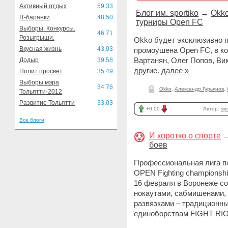
Активный отдых
59.33
Блог им. sportiko
→
Okko
IT-баранки
48.50
турниры Open FC
Выборы. Конкурсы.
46.71
Розыгрыши.
Okko будет эксклюзивно 
Вкусная жизнь
43.03
промоушена Open FC, в ко
Вартанян, Олег Попов, Ви
Додыр
39.58
другие.
далее »
Полит просвет
35.49
Выборы мэра
34.76
Okko
,
Александр Гурьянов
,
Тольятти-2012
Развитие Тольятти
33.03
+0.00
Автор:
spo
Все блоги
И коротко о спорте
боев
Профессиональная лига 
OPEN Fighting championsh
16 февраля в Воронеже с
нокаутами, сабмишенами,
развязками – традиционн
единоборствам FIGHT RI