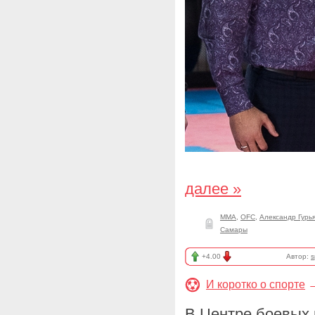
далее »
ММА
,
OFC
,
Александр Гурь
Самары
+4.00
Автор:
s
И коротко о спорте
В Центре боевых 