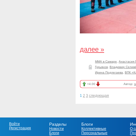
далее »
ММА в Самаре
,
Анастасия 
Гурьянов
,
Владимир Селивё
Ирина Подлегаева
,
ВПК «К
+4.00
Автор:
s
1
2
3
следующая
Войти
Разделы
Блоги
Ин
Регистрация
Новости
Коллективные
О с
Блоги
Персональные
Пр