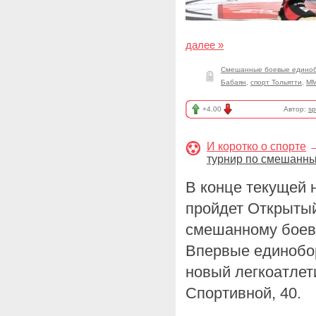
далее »
Смешанные боевые единоб
Бабаян
,
спорт Тольятти
,
ММ
+4.00
Автор:
sp
И коротко о спорте
турнир по смешанн
В конце текущей н
пройдет Открытый
смешанному боев
Впервые единобо
новый легкоатлет
Спортивной, 40.