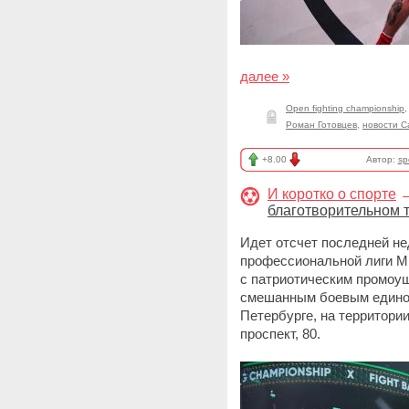
далее »
Open fighting championship
Роман Готовцев
,
новости 
+8.00
Автор:
sp
И коротко о спорте
благотворительном 
Идет отсчет последней н
профессиональной лиги ММ
с патриотическим промо
смешанным боевым единоб
Петербурге, на территори
проспект, 80.