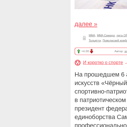
далее »
ММА
,
MMA Самара
,
лига O
Тольятти
,
Поволжский комб
+4.00
Автор:
sp
И коротко о спорте
На прошедшем 6 
искусств «Чёрный
спортивно-патрио
в патриотическом
президент федер
единоборства Сам
профессиональной