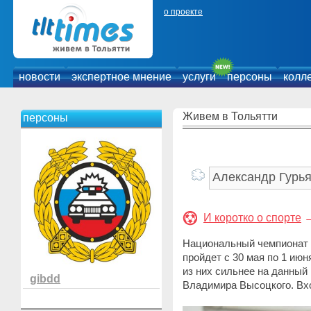
о проекте
новости
экспертное мнение
услуги
персоны
колл
Живем в Тольятти
персоны
И коротко о спорте
Национальный чемпионат 
пройдет с 30 мая по 1 ию
из них сильнее на данный
gibdd
Владимира Высоцкого. Вхо