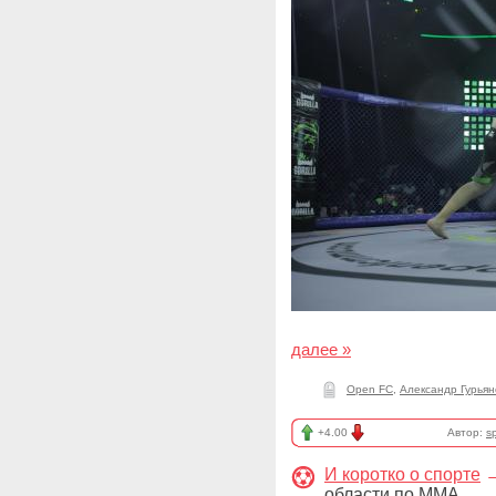
далее »
Open FC
,
Александр Гурьян
+4.00
Автор:
sp
И коротко о спорте
области по ММА