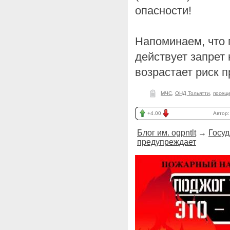
опасности!
Напоминаем, что 
действует запрет
возрастает риск 
МЧС
,
ОНД Тольятти
,
посещ
+4.00
Автор
Блог им. ogpntlt
→
Госуд
предупреждает