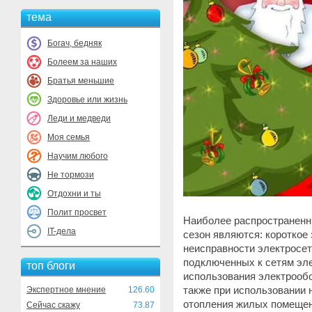
тема
Богач, бедняк
Болеем за наших
Братья меньшие
Здоровье или жизнь
Леди и медведи
Моя семья
Научим любого
Не тормози
Отдохни и ты
Полит просвет
Наиболее распространенн
IT-дела
сезон являются: короткое 
неисправности электросет
подключенных к сетям эл
топ блоги
использования электрообо
также при использовании 
Экспертное мнение
126.60
отопления жилых помещен
Сейчас скажу
73.87