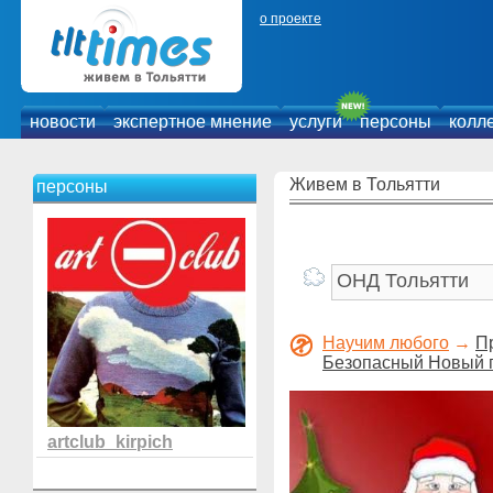
о проекте
новости
экспертное мнение
услуги
персоны
колл
Живем в Тольятти
персоны
Научим любого
→
П
Безопасный Новый г
artclub_kirpich