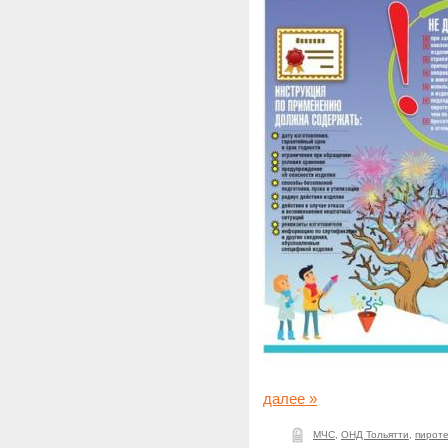
далее »
МЧС
,
ОНД Тольятти
,
пирот