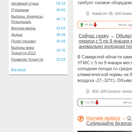
требует газовое оборудов
Активный отдых
59.33
IT-баранки
48.50
Новый год
,
ПБ
,
ОНД Тольят
Выборы. Конкурсы.
46.71
Розыгрыши.
+4.00
Автор:
og
Вкусная жизнь
43.03
Додыр
39.58
Сейчас скажу
→
Объявл
период с 5 по 9 января
Полит просвет
35.49
аномально холодная по
Выборы мэра
34.76
Тольятти-2012
В Самарской области заме
Развитие Тольятти
33.03
УГМС с 5 по 9 января мес
холодная погода со средн
Все блоги
климатической нормы на 9
воздуха -27,-32℃). Объяв
МЧС
,
ОНД Тольятти
,
похол
+12.00
Автор
Научим любого
→
О
Соблюдайте безопас