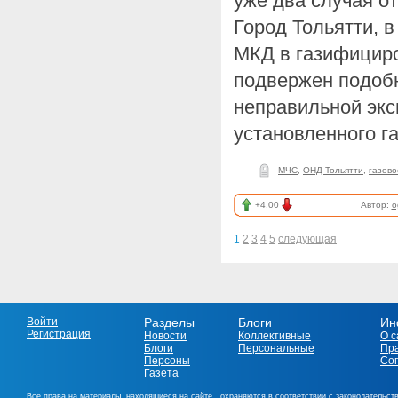
уже два случая о
Город Тольятти, в
МКД в газифицир
подвержен подоб
неправильной эк
установленного г
МЧС
,
ОНД Тольятти
,
газов
+4.00
Автор:
o
1
2
3
4
5
следующая
Войти
Разделы
Блоги
Ин
Регистрация
Новости
Коллективные
О с
Блоги
Персональные
Пр
Персоны
Со
Газета
Все права на материалы, находящиеся на сайте , охраняются в соответствии с законодательст