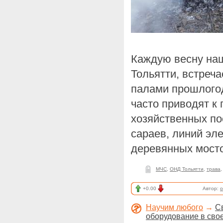
Каждую весну наш
Тольятти, встреч
палами прошлогод
часто приводят к
хозяйственных по
сараев, линий эле
деревянных мосто
МЧС
,
ОНД Тольятти
,
трава
+0.00
Автор:
o
Научим любого
→
С
оборудование в сво