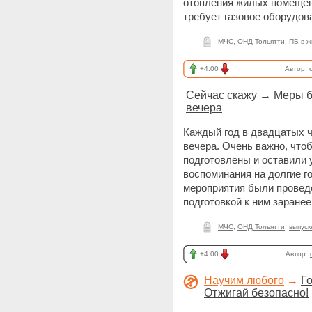
отопления жилых помещен
требует газовое оборудов
МЧС
,
ОНД Тольятти
,
ПБ в 
+4.00
Автор:
Сейчас скажу
→
Меры б
вечера
Каждый год в двадцатых 
вечера. Очень важно, чт
подготовлены и оставили 
воспоминания на долгие 
мероприятия были провед
подготовкой к ним заранее
МЧС
,
ОНД Тольятти
,
выпус
+4.00
Автор:
Научим любого
→
Г
Отжигай безопасно!