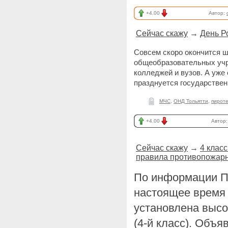
+4.00
Автор:
Сейчас скажу
→
День Р
Совсем скоро окончится ш
общеобразовательных учр
колледжей и вузов. А уже 
празднуется государствен
МЧС
,
ОНД Тольятти
,
пирот
+4.00
Автор
Сейчас скажу
→
4 клас
правила противопожарн
По информации П
настоящее время 
установлена высо
(4-й класс). Объ