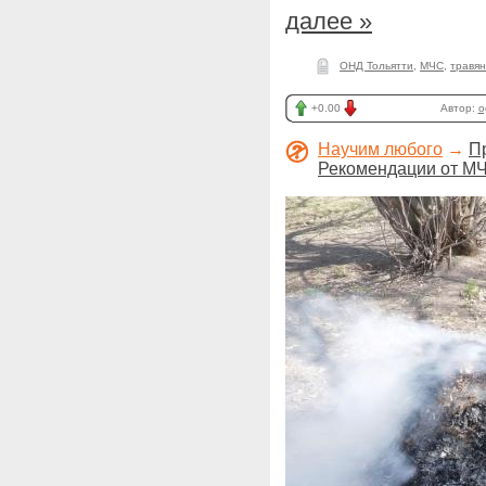
далее »
ОНД Тольятти
,
МЧС
,
травя
+0.00
Автор:
o
Научим любого
→
П
Рекомендации от М