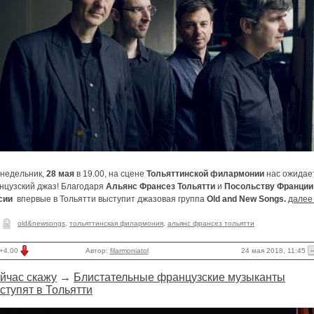
онедельник,
28 мая
в 19.00, на сцене
Тольяттинской филармонии
нас ожидае
нцузский джаз! Благодаря
Альянс Франсез Тольятти
и
Посольству Франции
сии
впервые в Тольятти выступит джазовая группа
Old
and
New
Songs
.
далее
old&newsongs
,
тольяттинская филармония
,
альянс франсез тольятти
24 мая 2018, 11:45
+4.00
Автор:
filarmoniatol
йчас скажу
→
Блистательные французские музыканты
ступят в Тольятти