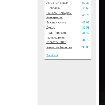
Активный отдых
59.33
IT-баранки
48.50
Выборы. Конкурсы.
46.71
Розыгрыши.
Вкусная жизнь
43.03
Додыр
39.58
Полит просвет
35.49
Выборы мэра
34.76
Тольятти-2012
Развитие Тольятти
33.03
Все блоги