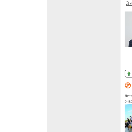
Эк
Лет
очар