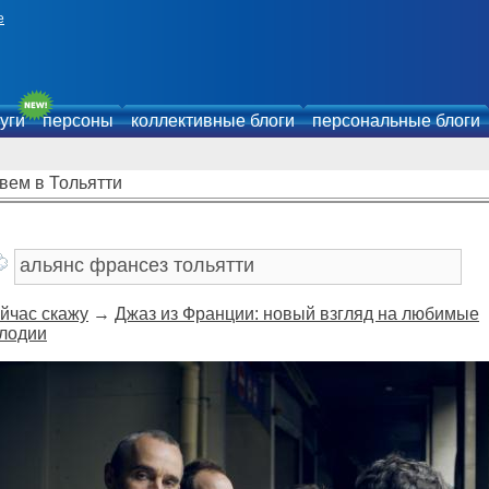
е
уги
персоны
коллективные блоги
персональные блоги
вем в Тольятти
йчас скажу
→
Джаз из Франции: новый взгляд на любимые
лодии