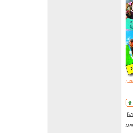
дал
Бл
дал