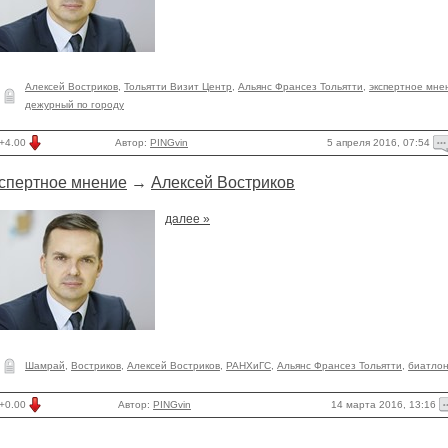
Алексей Востриков
,
Тольятти Визит Центр
,
Альянс Франсез Тольятти
,
экспертное мне
дежурный по городу
5 апреля 2016, 07:54
+4.00
Автор:
PINGvin
спертное мнение
→
Алексей Востриков
далее »
Шамрай
,
Востриков
,
Алексей Востриков
,
РАНХиГС
,
Альянс Франсез Тольятти
,
биатло
14 марта 2016, 13:16
+0.00
Автор:
PINGvin