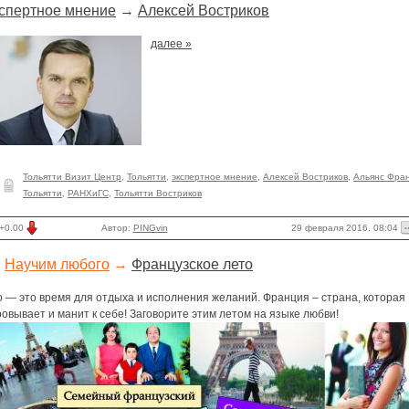
спертное мнение
→
Алексей Востриков
далее »
Тольятти Визит Центр
,
Тольятти
,
экспертное мнение
,
Алексей Востриков
,
Альянс Фра
Тольятти
,
РАНХиГС
,
Тольятти Востриков
29 февраля 2016, 08:04
+0.00
Автор:
PINGvin
Научим любого
→
Французское лето
о — это время для отдыха и исполнения желаний. Франция – страна, которая
овывает и манит к себе! Заговорите этим летом на языке любви!