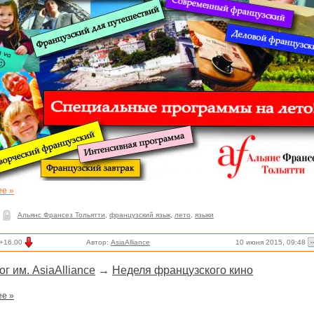
ее »
Альянс Франсез Тольятти
,
французский язык
,
лето
,
языки
10 июня 2015, 09:48
+16.00
Автор:
AsiaAlliance
ог им. AsiaAlliance
→
Неделя французского кино
ее »