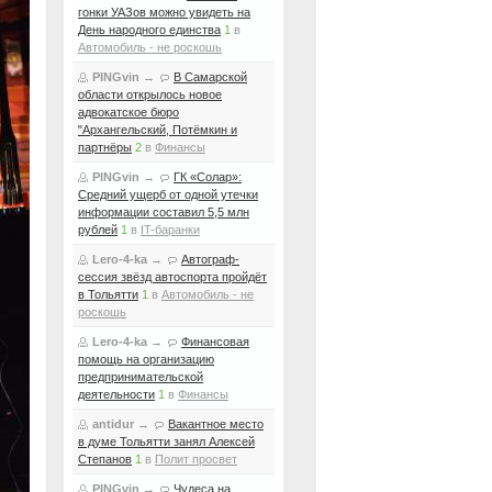
гонки УАЗов можно увидеть на
День народного единства
1
в
Автомобиль - не роскошь
PINGvin
→
В Самарской
области открылось новое
адвокатское бюро
"Архангельский, Потёмкин и
партнёры
2
в
Финансы
PINGvin
→
ГК «Солар»:
Средний ущерб от одной утечки
информации составил 5,5 млн
рублей
1
в
IT-баранки
Lero-4-ka
→
Автограф-
сессия звёзд автоспорта пройдёт
в Тольятти
1
в
Автомобиль - не
роскошь
Lero-4-ka
→
Финансовая
помощь на организацию
предпринимательской
деятельности
1
в
Финансы
antidur
→
Вакантное место
в думе Тольятти занял Алексей
Степанов
1
в
Полит просвет
PINGvin
→
Чудеса на