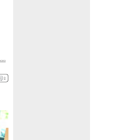
нсез
0