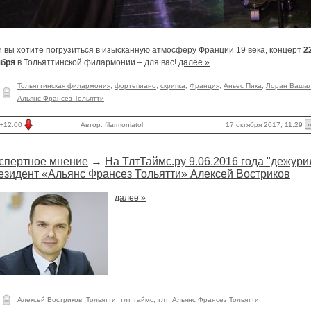
 вы хотите погрузиться в изысканную атмосферу Франции 19 века, концерт
2
ября
в Тольяттинской филармонии – для вас!
далее »
Тольяттинская филармония
,
фортепиано
,
скрипка
,
Франция
,
Аньес Пика
,
Лоран Ваша
Альянс Франсез Тольятти
17 октября 2017, 11:29
+12.00
Автор:
filarmoniatol
спертное мнение
→
На ТлтТаймс.ру 9.06.2016 года "дежури
езидент «Альянс Франсез Тольятти» Алексей Востриков
далее »
Алексей Востриков
,
Тольятти
,
тлт таймс
,
тлт
,
Альянс Франсез Тольятти