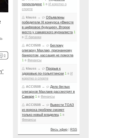
перекладине
1
в
И коротко о
спорте
klauss
→
Объявлены
2
победители XI конкурса «Вместе
в цифровое будущее». Второе
место у самарского журналиста
1
в
IT-баранки
ль
,
ACC0508
→
Беглому
олигарху Махлаю, признанному
банкротом, кассация не помогла
0
1
в
Финансы
klauss
→
Прорыв к
л"
здоровью по-тольяттински
1
в
И
коротко о спорте
ACC0508
→
Дело беглых
олигархов Махлаев рассмотрят в
Самаре
1
в
Финансы
ACC0508
→
Вывести ТОАЗ
из вороха проблем сможет
только новый владелец
1
в
Финансы
Весь эфир
|
RSS