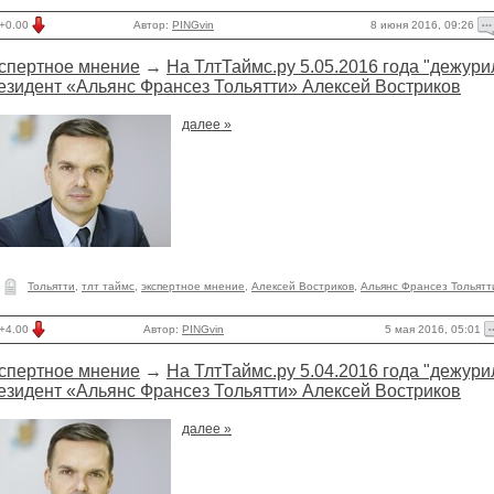
8 июня 2016, 09:26
+0.00
Автор:
PINGvin
спертное мнение
→
На ТлтТаймс.ру 5.05.2016 года "дежури
езидент «Альянс Франсез Тольятти» Алексей Востриков
далее »
Тольятти
,
тлт таймс
,
экспертное мнение
,
Алексей Востриков
,
Альянс Франсез Тольятт
5 мая 2016, 05:01
+4.00
Автор:
PINGvin
спертное мнение
→
На ТлтТаймс.ру 5.04.2016 года "дежури
езидент «Альянс Франсез Тольятти» Алексей Востриков
далее »