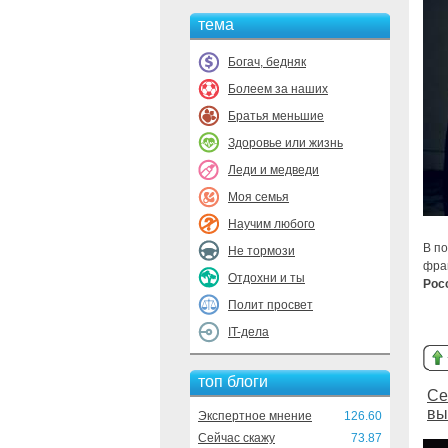
тема
Богач, бедняк
Болеем за наших
Братья меньшие
Здоровье или жизнь
Леди и медведи
Моя семья
Научим любого
В п
Не тормози
фра
Отдохни и ты
Рос
Полит просвет
IT-дела
топ блоги
Се
вы
Экспертное мнение
126.60
Сейчас скажу
73.87