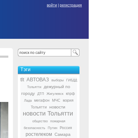
войти
|
регистрация
Тэги
tlt
АВТОВАЗ
выборы
ГИБДД
дежурный по
Тольятти
городу
кпрф
ДТП
Жигулевск
мегафон
МЧС
мэрия
Лада
новости
Тольятти
новости Тольятти
общество
пожарная
Россия
безопасность
Путин
ростелеком
Самара