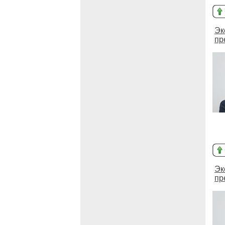
Эк
пр
Эк
пр