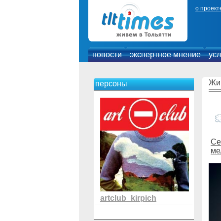
о проект
новости
экспертное мнение
усл
Жи
персоны
Се
ме
artclub_kirpich