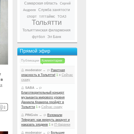
Самарская область
Сергей
Служба занятости
Андреев
спорт
тлттаймс
ТОАЗ
Тольятти
Тольяттинская филармония
футбол
Эл Банк
Прямой эфир
Публикации
Комментарии
moderator
→
Ракетная
т
опасность в Тольятти!
1
в
Сейчас
 в
скажу
 »
SABA
→
Благотворительный концерт
музыканта мирового уровня
Даниила Крамера пройдёт в
Тольятти
1
в
Сейчас скажу
0
PINGvin
→
Взломали
Telegram: как вернуть аккаунт и
наказать злодеев
1
в
IT-баранки
moderator
→
Большие