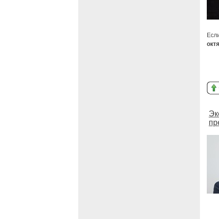
Если
окт
Эк
пр