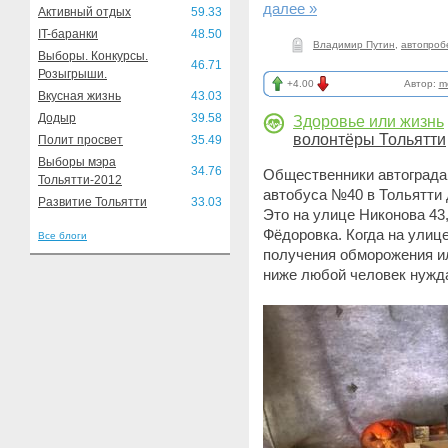
далее »
Активный отдых
59.33
IT-баранки
48.50
Владимир Путин
,
автопроб
Выборы. Конкурсы.
46.71
Розыгрыши.
+4.00
Автор:
m
Вкусная жизнь
43.03
Додыр
39.58
Здоровье или жизнь
волонтёры Тольятти
Полит просвет
35.49
Выборы мэра
34.76
Общественники автограда 
Тольятти-2012
автобуса №40 в Тольятти 
Развитие Тольятти
33.03
Это на улице Никонова 43
Фёдоровка. Когда на улице
Все блоги
получения обморожения ил
ниже любой человек нужда