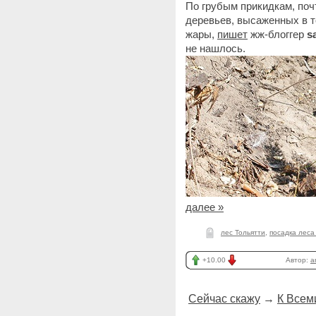
По грубым прикидкам, поч
деревьев, высаженных в т
жары,
пишет
жж-блоггер
s
не нашлось.
далее »
лес Тольятти
,
посадка леса
+10.00
Автор:
a
Сейчас скажу
→
К Всем