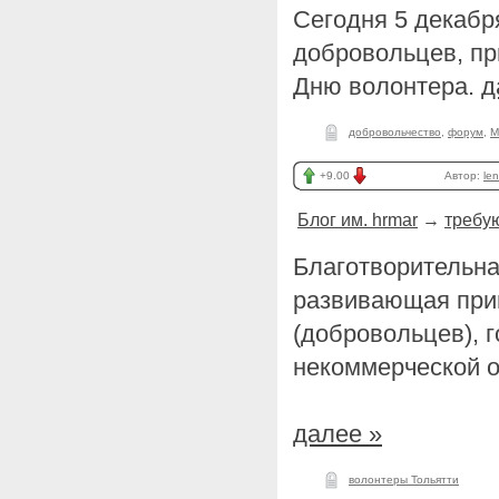
Сегодня 5 декабр
добровольцев, п
Дню волонтера.
д
добровольчество
,
форум
,
М
+9.00
Автор:
len
Блог им. hrmar
→
требую
Благотворительна
развивающая при
(добровольцев), г
некоммерческой о
далее »
волонтеры Тольятти