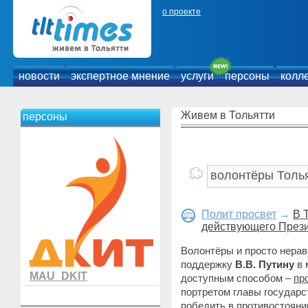
о проекте
новости
экспертное мнение
услуги
персоны
колл
Живем в Тольятти
персоны
Полит просвет
→
В 
действующего През
Волонтёры и просто нера
поддержку
В.В. Путину
в 
MAU_DKIT
доступным способом –
пр
портретом главы государс
победить в противостоянии