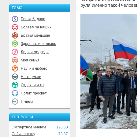
руля именно такой челове
тема
Богач, бедняк
Болеем за наших
Братья меньшие
Здоровье или жизнь
Леди и медведи
Моя семья
Научим любого
Не тормози
Отдохни и ты
Полит просвет
IT-дела
топ блоги
Экспертное мнение
126.60
Сейчас скажу
73.87