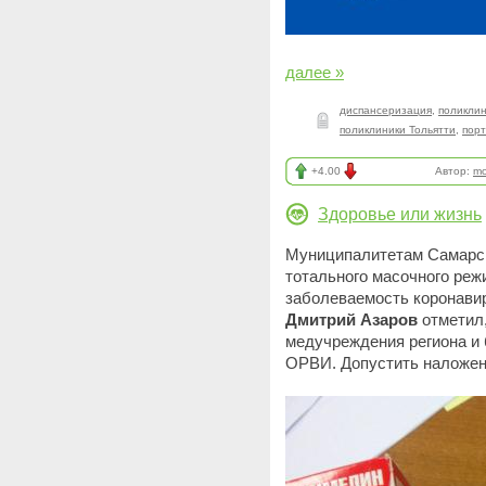
далее »
диспансеризация
,
поликли
поликлиники Тольятти
,
порт
+4.00
Автор:
mo
Здоровье или жизнь
Муниципалитетам Самарск
тотального масочного реж
заболеваемость коронавир
Дмитрий Азаров
отметил,
медучреждения региона и 
ОРВИ. Допустить наложени