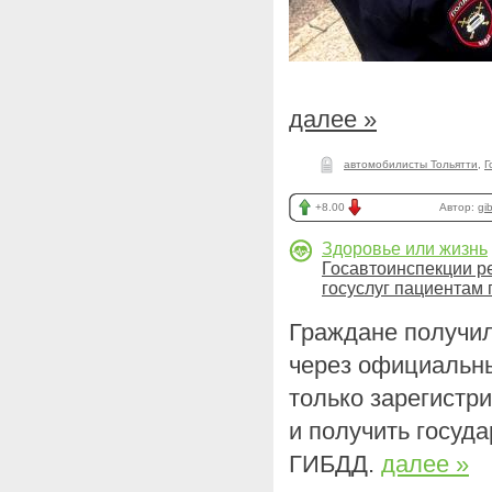
далее »
автомобилисты Тольятти
,
Г
+8.00
Автор:
gi
Здоровье или жизнь
Госавтоинспекции р
госуслуг пациентам 
Граждане получил
через официальны
только зарегистри
и получить госуд
ГИБДД.
далее »