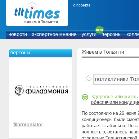
о проекте
новости
экспертное мнение
услуги
персоны
колл
Живем в Тольятти
персоны
Здоровье или жизнь
обеспечили кондиц
По состоянию на 26 июня 
кондиционеры были смонти
filarmoniatol
работает стабильно. По с
полностью, осталось наве
отделении Тольяттинской