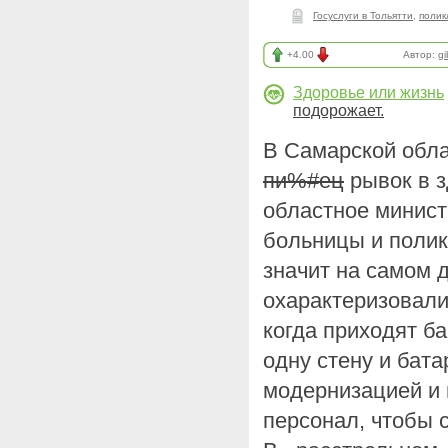
Госуслуги в Тольятти
,
полик
+4.00
Автор:
g
Здоровье или жизнь
подорожает.
В Самарской обл
пи%#ец
рывок в 
областное минист
больницы и полик
значит на самом 
охарактеризовали
когда приходят ба
одну стену и бат
модернизацией и
персонал, чтобы 