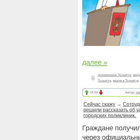
далее »
поликлиники Тольятти
,
мед
Тольятти
,
врачи в Тольятти
+8.00
Автор:
mo
Сейчас скажу
→
Сотруд
решили рассказать об у
городских поликлиник.
Граждане получил
через официальны