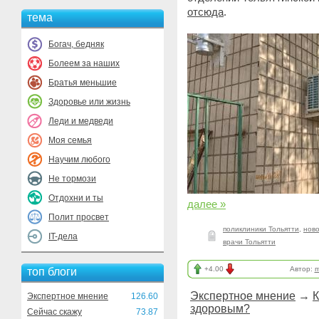
отсюда
.
тема
Богач, бедняк
Болеем за наших
Братья меньшие
Здоровье или жизнь
Леди и медведи
Моя семья
Научим любого
Не тормози
Отдохни и ты
далее »
Полит просвет
поликлиники Тольятти
,
ново
IT-дела
врачи Тольятти
+4.00
Автор:
m
топ блоги
Экспертное мнение
→
К
Экспертное мнение
126.60
здоровым?
Сейчас скажу
73.87