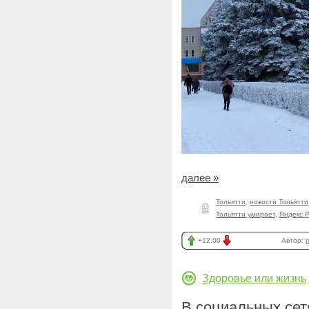
далее »
Тольятти
,
новости Тольятти
Тольятти умирает
,
Яндекс 
+12.00
Автор:
Здоровье или жизнь
В социальных сет