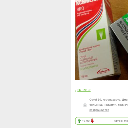
далее »
Covid-19
,
коронавирус
,
Дми
больницы Тольятти
,
поликл
возвращается
+8.00
Автор:
mo