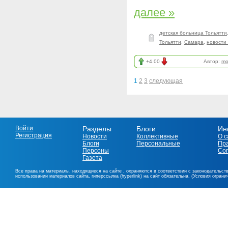
далее »
детская больница Тольятти
Тольятти
,
Самара
,
новости
+4.00
Автор:
mo
1
2
3
следующая
Войти
Разделы
Блоги
Ин
Регистрация
Новости
Коллективные
О с
Блоги
Персональные
Пр
Персоны
Со
Газета
Все права на материалы, находящиеся на сайте , охраняются в соответствии с законодательст
использовании материалов сайта, гиперссылка (hyperlink) на сайт обязательна. (Условия огран