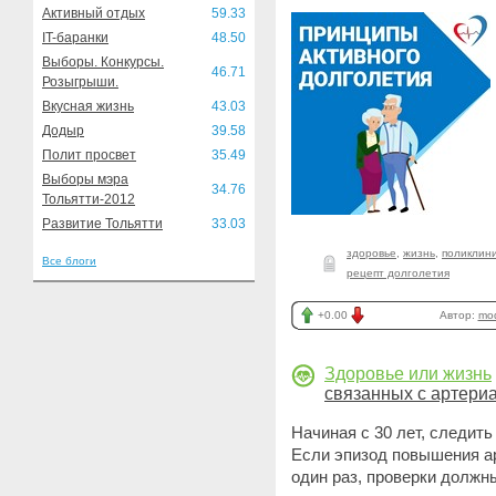
Активный отдых
59.33
IT-баранки
48.50
Выборы. Конкурсы.
46.71
Розыгрыши.
Вкусная жизнь
43.03
Додыр
39.58
Полит просвет
35.49
Выборы мэра
34.76
Тольятти-2012
Развитие Тольятти
33.03
здоровье
,
жизнь
,
поликлини
Все блоги
рецепт долголетия
+0.00
Автор:
mod
Здоровье или жизнь
связанных с артер
Начиная с 30 лет, следит
Если эпизод повышения а
один раз, проверки должн