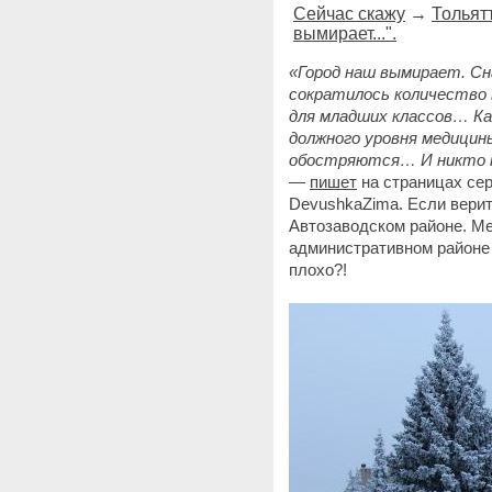
Сейчас скажу
→
Тольят
вымирает...".
«Город наш вымирает. Сн
сократилось количество 
для младших классов… Ка
должного уровня медицин
обостряются… И никто п
—
пишет
на страницах сер
DevushkaZima. Если верит
Автозаводском районе. М
административном районе 
плохо?!