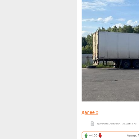
далее »
грузоперевозки
,
защита от
+4.00
Автор: