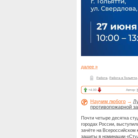
далее »
Работа
,
Работа в Тольятти
+4.00
Автор:
Научим любого
→
Л
противопожарной з
Почти четыре десятка сту
городах России, выступил
зачёте на Всероссийском 
защиты в номинации «Студ