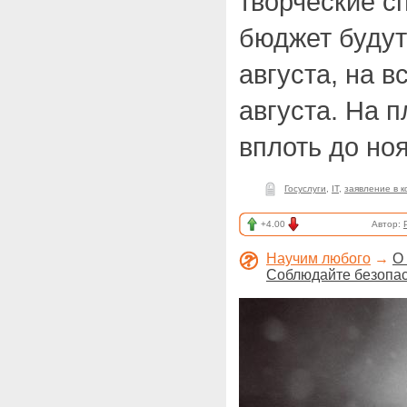
творческие с
бюджет будут
августа, на 
августа. На 
вплоть до но
Госуслуги
,
IT
,
заявление в 
+4.00
Автор:
Научим любого
→
О
Соблюдайте безопас