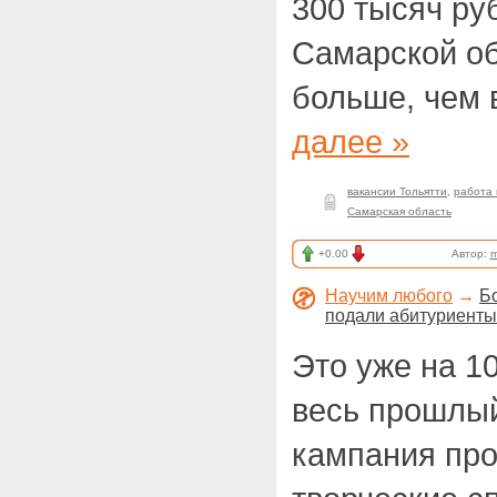
300 тысяч ру
Самарской об
больше, чем 
далее »
вакансии Тольятти
,
работа 
Самарская область
+0.00
Автор:
m
Научим любого
→
Б
подали абитуриенты
Это уже на 1
весь прошлый
кампания про