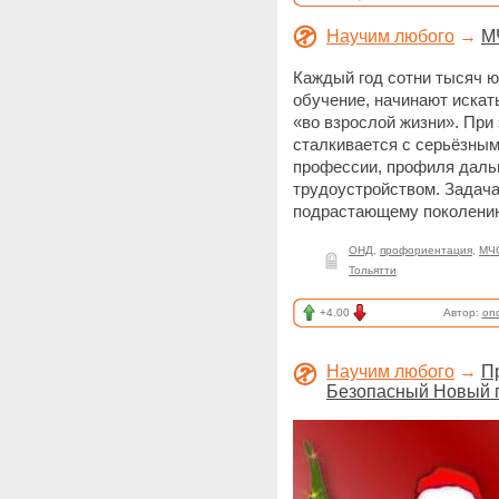
Научим любого
→
М
Каждый год сотни тысяч 
обучение, начинают искат
«во взрослой жизни». Пр
сталкивается с серьёзны
профессии, профиля даль
трудоустройством. Задача
подрастающему поколени
ОНД
,
профориентация
,
МЧС
Тольятти
+4.00
Автор:
on
Научим любого
→
П
Безопасный Новый г