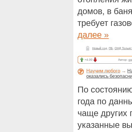
домов, в бан
требует газо
далее »
Новый год
,
ПБ
,
ОНД Тольят
+4.00
Автор:
og
Научим любого
→
Н
оказались безопасни
По состоянию
года по данн
чаще других
указанные в