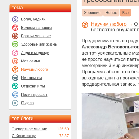
тема
Хорошие
Новые
Все
Богач, бедняк
Научим любого
→
От
Болеем за наших
бесплатно обучают 
Братья меньшие
Предприниматель по роду
Здоровье или жизнь
Александр Белокопыто
центр» увлекательные ма
Леди и медведи
не просто научиться паять
Моя семья
многогранный мир инженер
Научим любого
Программа абсолютно бесп
выходные дни на протяжен
Не тормози
предварительная запись, 
Отдохни и ты
Полит просвет
IT-дела
топ блоги
Экспертное мнение
126.60
Сейчас скажу
73.87