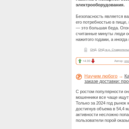
электрооборудования.
Безопасность является в
его потребностью в пище,
— это большая беда. Огон
считанные минуты люди ос
нажитого годами, а иногд
ОНД
,
ОНД м.р. Ставрополь
+4.00
Автор:
on
Научим любого
→
К
заказе доставки: пр
С ростом популярности он
мошенники все чаще ищут
Только за 2024 год рынок 
достигнув объема в 54,4 
активности несложно поп
пользователи порой оказ