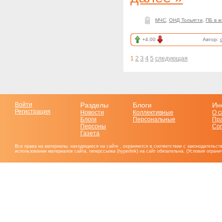
МЧС
,
ОНД Тольятти
,
ПБ в 
+4.00
Автор:
1
2
3
4
5
следующая
Войти
Разделы
Блоги
Ин
Регистрация
Новости
Коллективные
О с
Блоги
Персональные
Пр
Персоны
Со
Газета
Все права на материалы, находящиеся на сайте , охраняются в соответствии с законодательст
использовании материалов сайта, гиперссылка (hyperlink) на сайт обязательна. (Условия огран