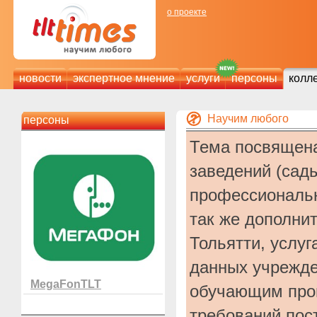
о проекте
новости
экспертное мнение
услуги
персоны
колл
Научим любого
персоны
Тема посвящена
заведений (сады
профессиональн
так же дополнит
Тольятти, услу
данных учрежде
MegaFonTLT
обучающим прог
требований пос