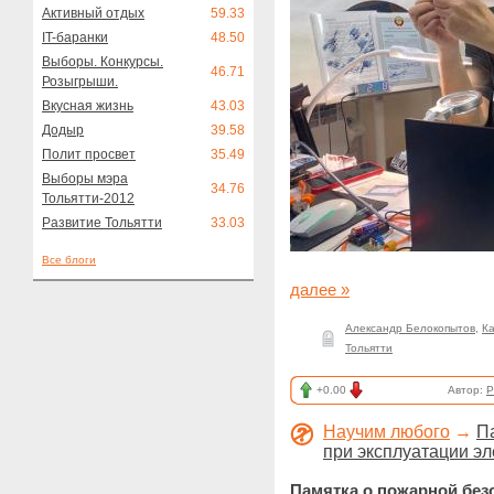
Активный отдых
59.33
IT-баранки
48.50
Выборы. Конкурсы.
46.71
Розыгрыши.
Вкусная жизнь
43.03
Додыр
39.58
Полит просвет
35.49
Выборы мэра
34.76
Тольятти-2012
Развитие Тольятти
33.03
Все блоги
далее »
Александр Белокопытов
,
К
Тольятти
+0.00
Автор:
P
Научим любого
→
П
при эксплуатации э
Памятка о пожарной без