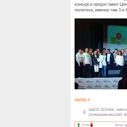
конкурса предоставил Це
политеха, именно там 3 и 
далее »
СамГТУ
,
ГК"Рубеж"
,
новост
Студенческая лига 2025
,
п
+4.00
Автор:
m