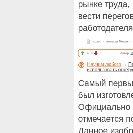
рынке труда,
вести перего
работодател
новости
,
новости Тольятти
+4.00
Автор:
M
Научим любого
→
П
использовать огнету
Самый первы
был изготовле
Официально 
отмечается п
Данное изобр