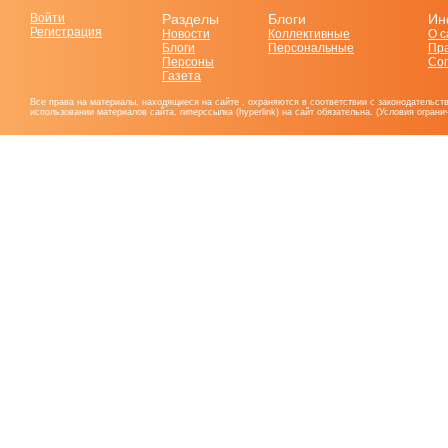
Войти
Разделы
Блоги
Ин
Регистрация
Новости
Коллективные
О с
Блоги
Персональные
Пр
Персоны
Со
Газета
Все права на материалы, находящиеся на сайте , охраняются в соответствии с законодательст
использовании материалов сайта, гиперссылка (hyperlink) на сайт обязательна. (Условия огран