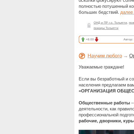
осколки фокусируют солне
полностью потушенный ко
больших бедствий.
далее
ОНД и ПР г.о. Тольятти
,
пож
пожары Тольятти
+8.00
Автор:
Научим любого
→
О
Уважаемые граждане!
Если вы безработный и со
населения предлагаем вам
«ОРГАНИЗАЦИЯ ОБЩЕС
Общественные работы
–
деятельности, как правил
профессиональной подгото
рабочие, дворники, кур