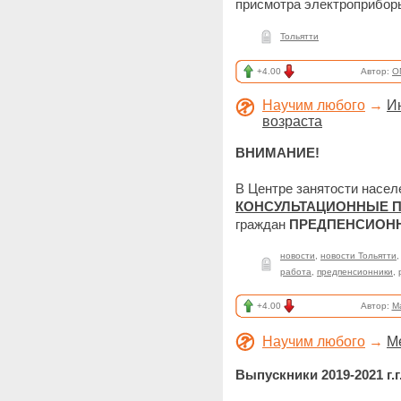
присмотра электроприбор
Тольятти
+4.00
Автор:
O
Научим любого
→
И
возраста
ВНИМАНИЕ!
В Центре занятости насел
КОНСУЛЬТАЦИОННЫЕ 
граждан
ПРЕДПЕНСИОНН
новости
,
новости Тольятти
работа
,
предпенсионники
,
+4.00
Автор:
M
Научим любого
→
М
Выпускники 2019-2021 г.г.