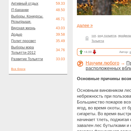
Активный отдых
59.33
IT-баранки
48.50
Выборы. Конкурсы.
46.71
Розыгрыши.
далее »
Вкусная жизнь
43.03
Додыр
39.58
тлт
,
онд тольятти
,
профила
Полит просвет
35.49
Тольятти
Выборы мэра
34.76
+4.00
Автор:
Тольятти-2012
Развитие Тольятти
33.03
Научим любого
→
П
расположенных вбли
Все блоги
Основные причины возн
Основным виновником лес
небрежность при пользова
Большинство пожаров возн
ягод, во время охоты, от 
сигареты. Во время выстр
начинает тлеть, поджигая 
завален лес бутылками и 