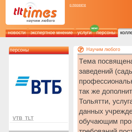
о проекте
новости
экспертное мнение
услуги
персоны
колл
Научим любого
персоны
Тема посвящена
заведений (сады
профессиональн
так же дополнит
Тольятти, услу
данных учрежде
VTB_TLT
обучающим прог
требований пос