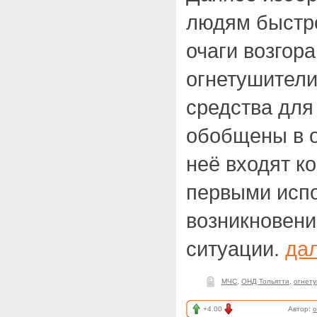
людям быстр
очаги возгора
огнетушители
средства для
обобщены в о
неё входят к
первыми исп
возникновени
ситуации.
да
МЧС
,
ОНД Тольятти
,
огнет
+4.00
Автор:
o