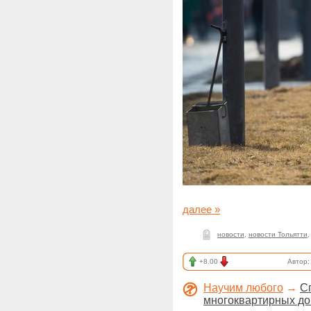
далее »
новости
,
новости Тольятти
+8.00
Автор
Научим любого
→
С
многоквартирных до