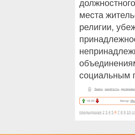
должностного
места житель
религии, убе
принадлежно
непринадлеж
объединения
социальным 
Закон
,
занятость
,
дискрими
+8.00
Автор:
Ma
предыдущая
2
3
4
5
6
7
8
9
10
с