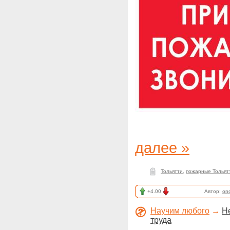
далее »
Тольятти
,
пожарные Тольят
+4.00
Автор:
on
Научим любого
→
Н
труда