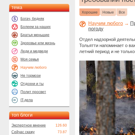
тема
Хорошие
Новые
Все
Богач, бедняк
Научим любого
→
П
Болеем за наших
погоду
Братья меньшие
Отдел надзорной деятельн
Здоровье или жизнь
Тольятти напоминает о ва
летний период и не только
Леди и медведи
Моя семья
Научим любого
Не тормози
Отдохни и ты
Полит просвет
IT-дела
топ блоги
Экспертное мнение
126.60
Сейчас скажу
73.87