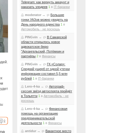
Telegram: как вернуть аккаунт и
наказать злодеев
1
в
IT-баранки
moderator
→
Большие
гонки УАЗов можно увидеть на
День народного единства
1
в
Автомобиль - не роскошь
PINGvin
→
В Самарской
области открылось новое
адвокатское бюро
"Архангельский, Потёмкин и
партнёры
2
в
Финансы
юдей.
PINGvin
→
ГК «Солар»:
Средний ущерб от одной утечки
информации составил 5,5 млн
ях
рублей
1
в
IT-баранки
ом
Lero-4-ka
→
Автограф-
будет
сессия звёзд автоспорта пройдёт
в Тольятти
1
в
Автомобиль - не
роскошь
вы
Lero-4-ka
→
Финансовая
помощь на организацию
предпринимательской
0
деятельности
1
в
Финансы
antidur
→
Вакантное место
лов