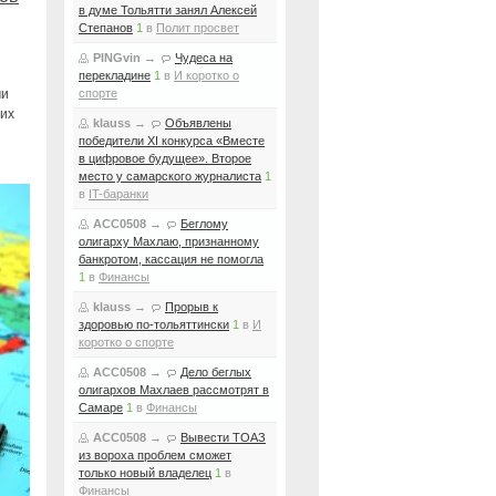
в думе Тольятти занял Алексей
Степанов
1
в
Полит просвет
PINGvin
→
Чудеса на
перекладине
1
в
И коротко о
ми
спорте
гих
klauss
→
Объявлены
победители XI конкурса «Вместе
в цифровое будущее». Второе
место у самарского журналиста
1
в
IT-баранки
ACC0508
→
Беглому
олигарху Махлаю, признанному
банкротом, кассация не помогла
1
в
Финансы
klauss
→
Прорыв к
здоровью по-тольяттински
1
в
И
коротко о спорте
ACC0508
→
Дело беглых
олигархов Махлаев рассмотрят в
Самаре
1
в
Финансы
ACC0508
→
Вывести ТОАЗ
из вороха проблем сможет
только новый владелец
1
в
Финансы