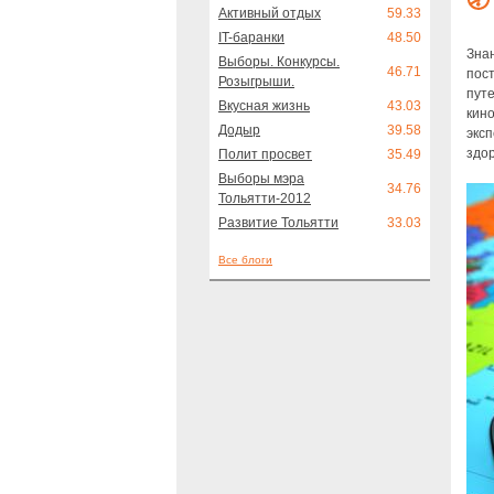
Активный отдых
59.33
IT-баранки
48.50
Знан
Выборы. Конкурсы.
46.71
пос
Розыгрыши.
путе
Вкусная жизнь
43.03
кино
Додыр
39.58
экс
здор
Полит просвет
35.49
Выборы мэра
34.76
Тольятти-2012
Развитие Тольятти
33.03
Все блоги