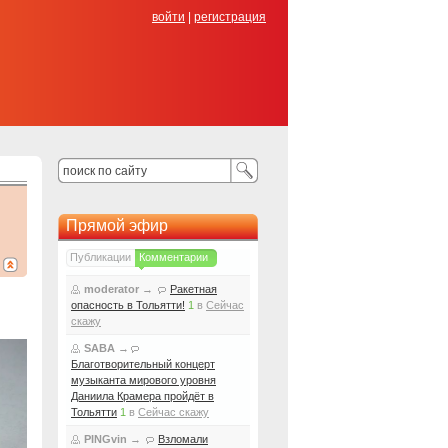
войти
|
регистрация
Прямой эфир
и
Публикации
Комментарии
moderator
→
Ракетная
опасность в Тольятти!
1
в
Сейчас
скажу
SABA
→
Благотворительный концерт
музыканта мирового уровня
Даниила Крамера пройдёт в
Тольятти
1
в
Сейчас скажу
PINGvin
→
Взломали