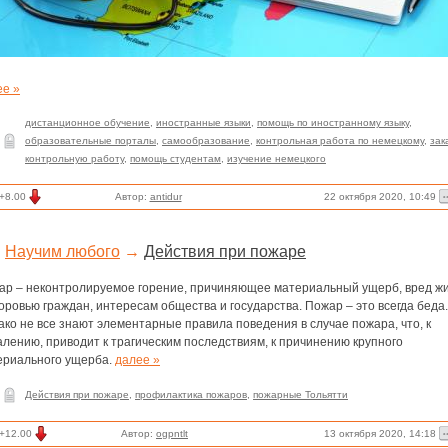
ее »
дистанционное обучение
,
иностранные языки
,
помощь по иностранному языку
,
образовательные порталы
,
самообразование
,
контрольная работа по немецкому
,
зак
контрольную работу
,
помощь студентам
,
изучение немецкого
22 октября 2020, 10:49
+8.00
Автор:
antidur
Научим любого
→
Действия при пожаре
ар – неконтролируемое горение, причиняющее материальный ущерб, вред ж
оровью граждан, интересам общества и государства. Пожар – это всегда беда.
ко не все знают элементарные правила поведения в случае пожара, что, к
лению, приводит к трагическим последствиям, к причинению крупного
ериального ущерба.
далее »
Действия при пожаре
,
профилактика пожаров
,
пожарные Тольятти
13 октября 2020, 14:18
+12.00
Автор:
ogpntlt