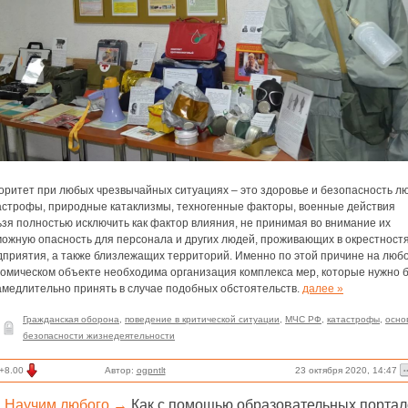
оритет при любых чрезвычайных ситуациях – это здоровье и безопасность л
астрофы, природные катаклизмы, техногенные факторы, военные действия
зя полностью исключить как фактор влияния, не принимая во внимание их
можную опасность для персонала и других людей, проживающих в окрестност
дприятия, а также близлежащих территорий. Именно по этой причине на люб
номическом объекте необходима организация комплекса мер, которые нужно 
амедлительно принять в случае подобных обстоятельств.
далее »
Гражданская оборона
,
поведение в критической ситуации
,
МЧС РФ
,
катастрофы
,
осно
безопасности жизнедеятельности
23 октября 2020, 14:47
+8.00
Автор:
ogpntlt
Научим любого
→
Как с помощью образовательных порта