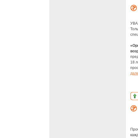
УВА
Толь
спе
«Ор
воз
пре
18 
проф
дал
Про
кажд