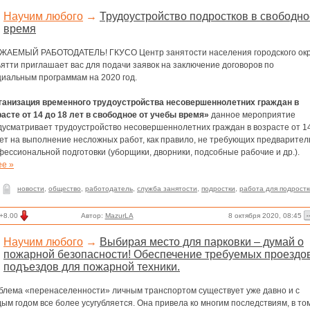
Научим любого
→
Трудоустройство подростков в свободно
время
ЖАЕМЫЙ РАБОТОДАТЕЛЬ! ГКУСО Центр занятости населения городского окр
ятти приглашает вас для подачи заявок на заключение договоров по
циальным программам на 2020 год.
ганизация временного трудоустройства несовершеннолетних граждан в
расте от 14 до 18 лет в свободное от учебы время»
данное мероприятие
дусматривает трудоустройство несовершеннолетних граждан в возрасте от 1
лет на выполнение несложных работ, как правило, не требующих предварител
ессиональной подготовки (уборщики, дворники, подсобные рабочие и др.).
ее »
новости
,
общество
,
работодатель
,
служба занятости
,
подростки
,
работа для подростк
8 октября 2020, 08:45
+8.00
Автор:
MazurLA
Научим любого
→
Выбирая место для парковки – думай о
пожарной безопасности! Обеспечение требуемых проездо
подъездов для пожарной техники.
блема «перенаселенности» личным транспортом существует уже давно и с
ым годом все более усугубляется. Она привела ко многим последствиям, в то