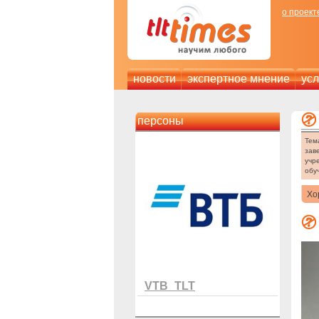
о проект
новости
экспертное мнение
усл
персоны
Тем
зав
учр
обу
Хо
VTB_TLT