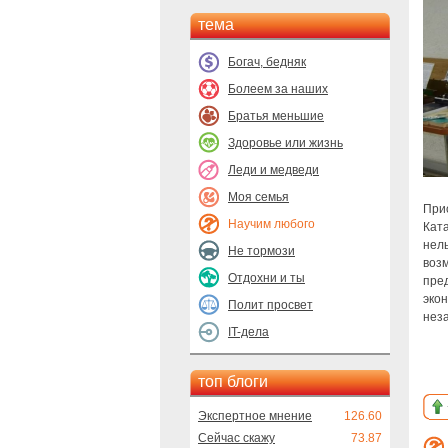
тема
Богач, бедняк
Болеем за наших
Братья меньшие
Здоровье или жизнь
Леди и медведи
Моя семья
При
Научим любого
Кат
нель
Не тормози
воз
Отдохни и ты
пре
эко
Полит просвет
нез
IT-дела
топ блоги
Экспертное мнение
126.60
Сейчас скажу
73.87