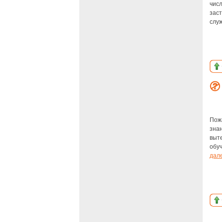
числ
зас
служ
Пож
зна
выт
обу
дал