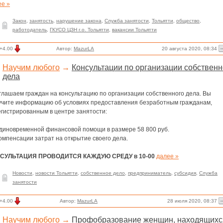
ее »
Закон
,
занятость
,
нарушение закона
,
Служба занятости
,
Тольятти
,
общество
,
работодатель
,
ГКУСО ЦЗН г.о. Тольятти
,
вакансии Тольятти
20 августа 2020, 08:34
+4.00
Автор:
MazurLA
Научим любого
→
Консультации по организации собственн
дела
глашаем граждан на консультацию по организации собственного дела. Вы
учите информацию об условиях предоставления безработным гражданам,
егистрированным в центре занятости:
диновременной финансовой помощи в размере 58 800 руб.
омпенсации затрат на открытие своего дела.
СУЛЬТАЦИЯ ПРОВОДИТСЯ КАЖДУЮ СРЕДУ в 10-00
далее »
Новости
,
новости Тольятти
,
собственное дело
,
предприниматель
,
субсидия
,
Служба
занятости
28 июля 2020, 08:37
+4.00
Автор:
MazurLA
Научим любого
→
Профобразование женщин, находящихс