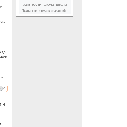
занятости
школа
школы
е
Тольятти
ярмарка вакансий
уга
4 до
ьной
ов
0
в и
м