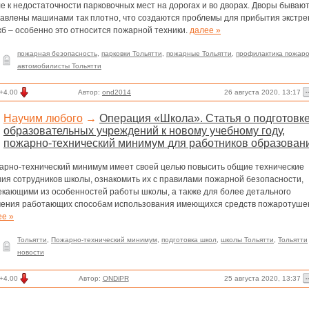
е к недостаточности парковочных мест на дорогах и во дворах. Дворы бываю
тавлены машинами так плотно, что создаются проблемы для прибытия экстр
б – особенно это относится пожарной техники.
далее »
пожарная безопасность
,
парковки Тольятти
,
пожарные Тольятти
,
профилактика пожар
автомобилисты Тольятти
26 августа 2020, 13:17
+4.00
Автор:
ond2014
Научим любого
→
Операция «Школа». Статья о подготовк
образовательных учреждений к новому учебному году,
пожарно-технический минимум для работников образован
арно-технический минимум имеет своей целью повысить общие технические
ния сотрудников школы, ознакомить их с правилами пожарной безопасности,
екающими из особенностей работы школы, а также для более детального
чения работающих способам использования имеющихся средств пожаротуше
ее »
Тольятти
,
Пожарно-технический минимум
,
подготовка школ
,
школы Тольятти
,
Тольятти
новости
25 августа 2020, 13:37
+4.00
Автор:
ONDiPR