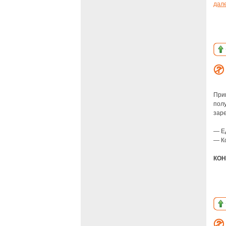
дал
При
пол
зар
— Е
— К
КОН