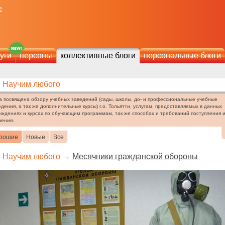
е
уги
персоны
коллективные блоги
персональные блоги
Научим любого
а посвящена обзору учебных заведений (сады, школы, до- и профессиональные учебные
едения, а так же дополнительные курсы) г.о. Тольятти, услугам, предоставляемых в данных
еждениях и курсах по обучающим программам, так же способах и требований поступления 
чения.
рошие
Новые
Все
Научим любого
→
Месячники гражданской обороны