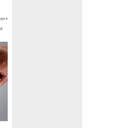
уда в
ий