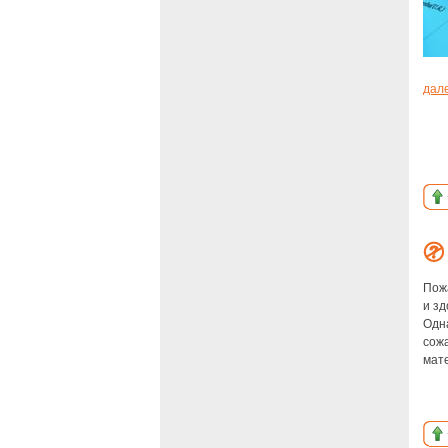
дал
Пож
и зд
Одна
сожа
мат