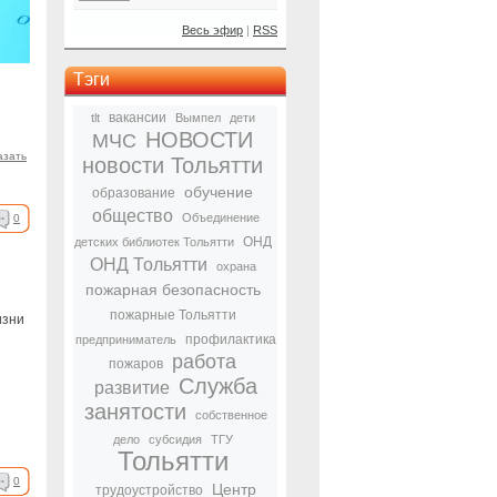
Весь эфир
|
RSS
Тэги
вакансии
tlt
Вымпел
дети
НОВОСТИ
МЧС
азать
новости Тольятти
обучение
образование
общество
Объединение
0
ОНД
детских библиотек Тольятти
ОНД Тольятти
охрана
пожарная безопасность
пожарные Тольятти
изни
профилактика
предприниматель
работа
пожаров
Служба
развитие
занятости
собственное
дело
субсидия
ТГУ
Тольятти
0
Центр
трудоустройство