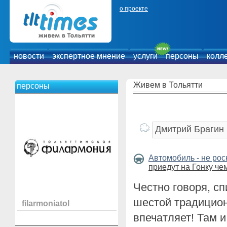
о проекте
новости
экспертное мнение
услуги
персоны
колл
Живем в Тольятти
персоны
Автомобиль - не ро
приедут на Гонку че
Честно говоря, с
шестой традицион
filarmoniatol
впечатляет! Там 