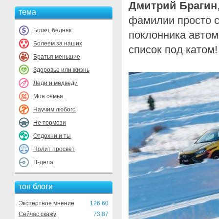
Дмитрий Брагин
тема
фамилии просто с
Богач, бедняк
поклонника автом
Болеем за наших
список под катом!
Братья меньшие
Здоровье или жизнь
Леди и медведи
Моя семья
Научим любого
Не тормози
Отдохни и ты
Полит просвет
IT-дела
топ блоги
Экспертное мнение
126.60
Сейчас скажу
73.87