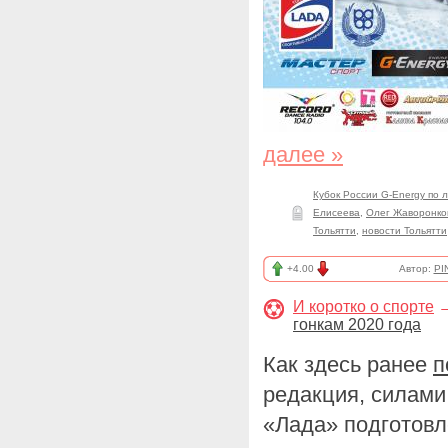
далее »
Кубок России G-Energy по 
Елисеева
,
Олег Жаворонко
Тольятти
,
новости Тольятти
+4.00
Автор:
PI
И коротко о спорте
гонкам 2020 года
Как здесь ранее
п
редакция, силами
«Лада» подготов