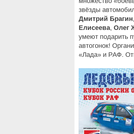
множество «боевы
звёзды автомобил
Дмитрий Брагин
Елисеева
,
Олег 
умеют подарить п
автогонок! Орган
«Лада» и РАФ. Отк