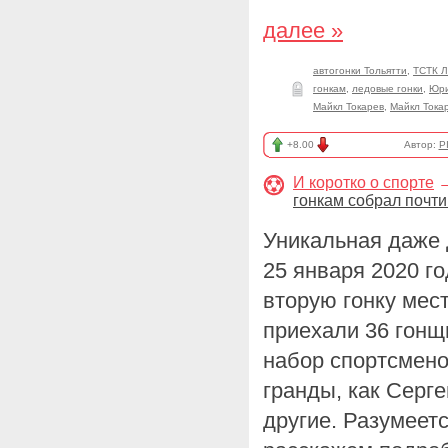
далее »
автогонки Тольятти
,
ТСТК 
гонкам
,
ледовые гонки
,
Юри
Майкл Токарев
,
Майкл Тока
+8.00
Автор:
P
И коротко о спорте
гонкам собрал почти
Уникальная даже 
25 января 2020 г
вторую гонку мес
приехали 36 гонщ
набор спортсмено
гранды, как Серг
другие. Разумеетс