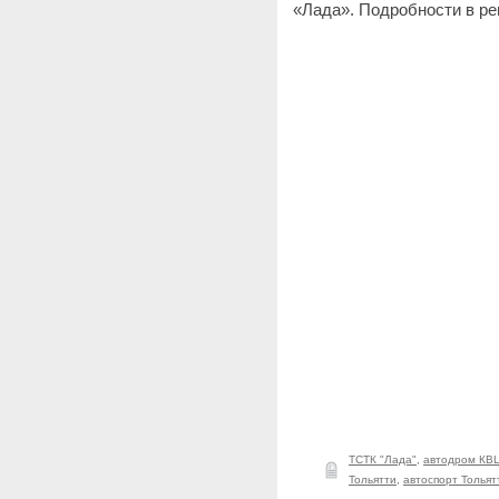
«Лада». Подробности в ре
ТСТК "Лада"
,
автодром КВ
Тольятти
,
автоспорт Тольят