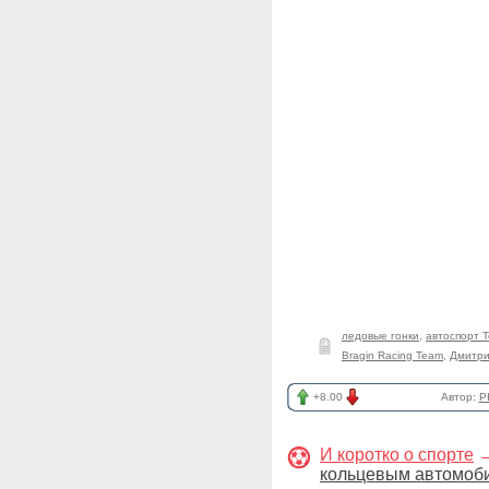
ледовые гонки
,
автоспорт 
Bragin Racing Team
,
Дмитри
+8.00
Автор:
P
И коротко о спорте
кольцевым автомоби