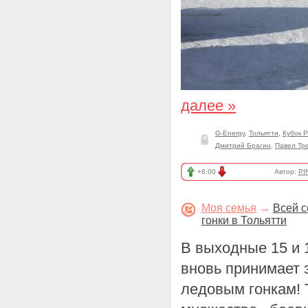
далее »
G-Energy
,
Тольятти
,
Кубок 
Дмитрий Брагин
,
Павел Тре
+8.00
Автор:
PI
Моя семья
→
Всей с
гонки в Тольятти
В выходные 15 и
вновь принимает 
ледовым гонкам! 