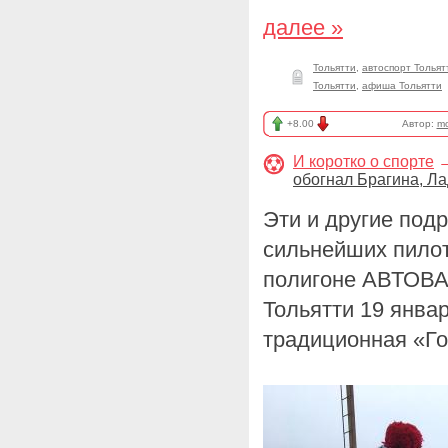
далее »
Тольятти
,
автоспорт Тольят
Тольятти
,
афиша Тольятти
+8.00
Автор:
mo
И коротко о спорте
обогнал Брагина, Л
Эти и другие под
сильнейших пилот
полигоне АВТОВАЗ
Тольятти 19 январ
традиционная «Го