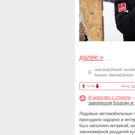
далее »
Lada Sport Rosneft
,
российс
Ладыгин
,
Дмитрий Брагин
,
+4.00
Автор:
PI
И коротко о спорте
завоевали Брагин и
Ледовые автомобильные г
проходили задорно и инте
был наполнен интригой, а
закономерной раздачей ку