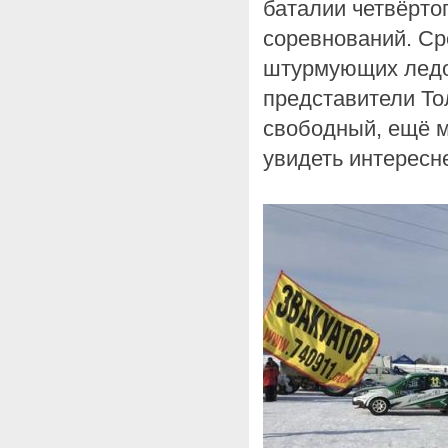
баталии четвёртог
соревнований. Ср
штурмующих ледо
представители То
свободный, ещё м
увидеть интересн