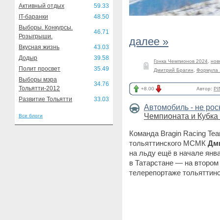
Активный отдых
59.33
IT-баранки
48.50
Выборы. Конкурсы.
46.71
Розыгрыши.
далее »
Вкусная жизнь
43.03
Додыр
39.58
Гонка Чемпионов 2024
,
нов
Полит просвет
35.49
Дмитрий Брагин
,
Формула 
Выборы мэра
34.76
Тольятти-2012
+8.00
Автор:
PI
Развитие Тольятти
33.03
Автомобиль - не ро
Чемпионата и Кубка
Все блоги
Команда Bragin Racing Te
тольяттинского МСМК
Дм
на льду ещё в начале янва
в Татарстане — на втором
телерепортаже тольяттинс