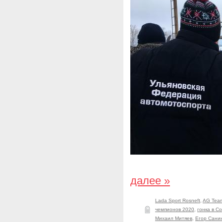
далее »
Lada Sport Rosneft
,
AG Tea
чемпионов 2020
,
гонка в С
Михаил Митяев
,
Егор Сани