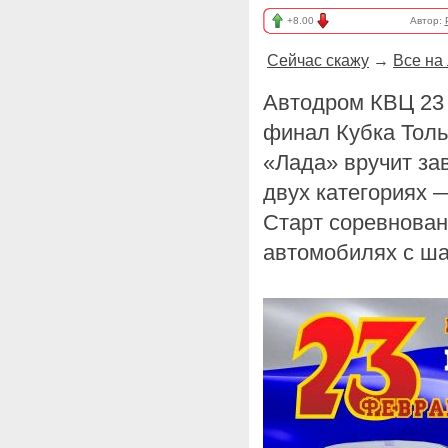
+8.00
Автор:
Сейчас скажу
→
Все на
Автодром КВЦ 23 
финал Кубка Толь
«Лада» вручит за
двух категориях 
Старт соревнован
автомобилях с ш