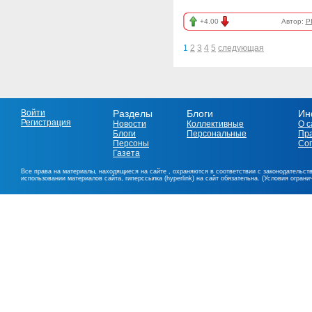
+4.00
Автор:
P
1
2
3
4
5
следующая
Войти
Разделы
Блоги
Ин
Регистрация
Новости
Коллективные
О с
Блоги
Персональные
Пр
Персоны
Со
Газета
Все права на материалы, находящиеся на сайте , охраняются в соответствии с законодательст
использовании материалов сайта, гиперссылка (hyperlink) на сайт обязательна. (Условия огран