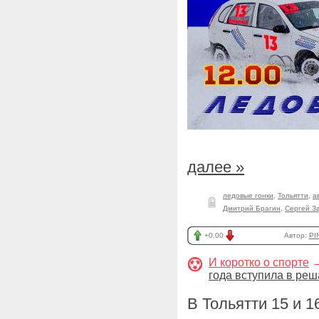
далее »
ледовые гонки
,
Тольятти
,
а
Дмитрий Брагин
,
Сергей З
+0.00
Автор:
PI
И коротко о спорте
года вступила в ре
В Тольятти 15 и 1