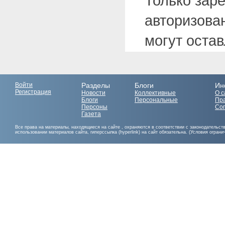
Только зар
авторизова
могут оста
Войти
Разделы
Блоги
Ин
Регистрация
Новости
Коллективные
О с
Блоги
Персональные
Пр
Персоны
Со
Газета
Все права на материалы, находящиеся на сайте , охраняются в соответствии с законодательст
использовании материалов сайта, гиперссылка (hyperlink) на сайт обязательна. (Условия огран