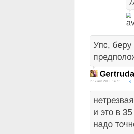
Упс, беру
предполож
Gertrud
27 июня 2012, 14:52
нетрезва
и это в 35
надо точн