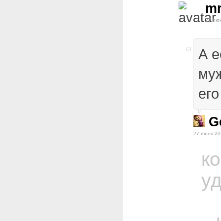
mr
27 июн
А е
муж
его
G
27 июня 20
к
у