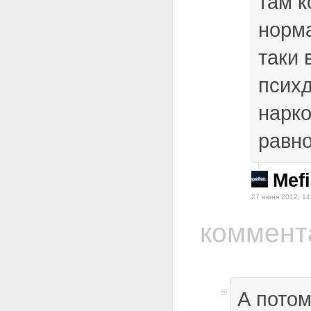
там к
норм
таки 
псих
нарко
равн
Mefi
27 июня 2012, 14
коммент
А потом