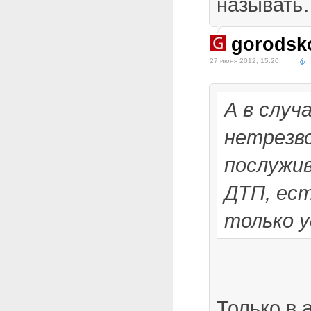
называть
gorodsk
27 июня 2012, 15:20
А в случ
нетрезво
послужи
ДТП, ес
только у
Только в 