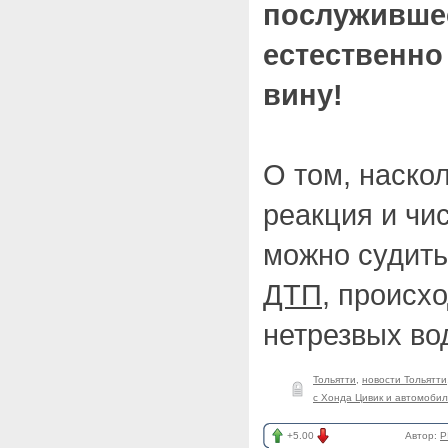
послуживше
естественно
вину!
О том, наско
реакция и чи
можно судит
ДТП
, происх
нетрезвых во
Тольятти
,
новости Тольятти
с Хонда Цивик и автомоби
+5.00
Автор:
P