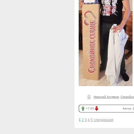
Николай Ахтямов
,
Спокойно
+7.00
Автор:
1
2
3
4
5
следующая