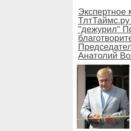
Экспертное 
ТлтТаймс.ру 
"дежурил" П
благотворит
Председател
Анатолий В