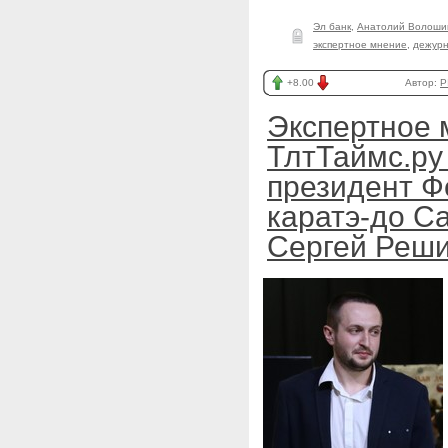
Эл банк
,
Анатолий Волоши
экспертное мнение
,
дежурн
+8.00
Автор:
P
Экспертное 
ТлтТаймс.ру
президент Ф
каратэ-до С
Сергей Реш