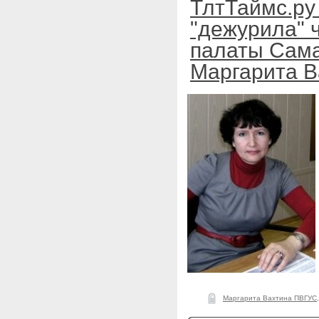
ТлтТаймс.ру 
"дежурила" 
палаты Сама
Маргарита В
Маргарита Вахтина ПВГУС