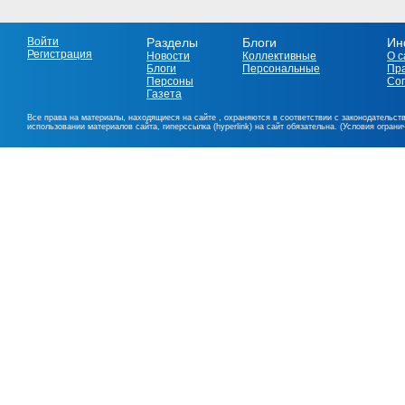
Войти
Разделы
Блоги
Ин
Регистрация
Новости
Коллективные
О с
Блоги
Персональные
Пр
Персоны
Со
Газета
Все права на материалы, находящиеся на сайте , охраняются в соответствии с законодательст
использовании материалов сайта, гиперссылка (hyperlink) на сайт обязательна. (Условия огран