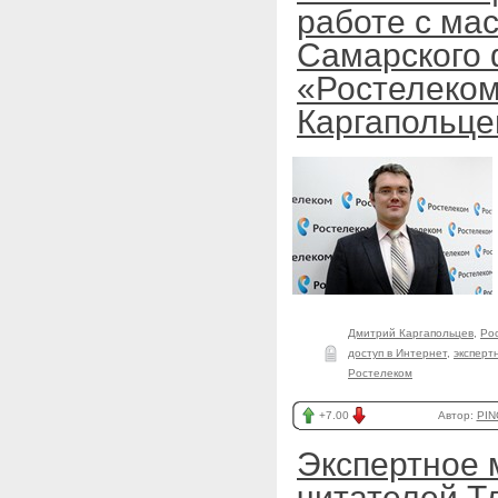
работе с ма
Самарского
«Ростелеко
Каргапольце
Дмитрий Каргапольцев
,
Ро
доступ в Интернет
,
эксперт
Ростелеком
+7.00
Автор:
PIN
Экспертное 
читателей Т