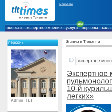
о проекте
новости
экспертное мнение
услуги
персоны
колл
Живем в Тольятти
персоны
Экспертное 
пульмоноло
10-й куриль
легких»
Admin_TLT