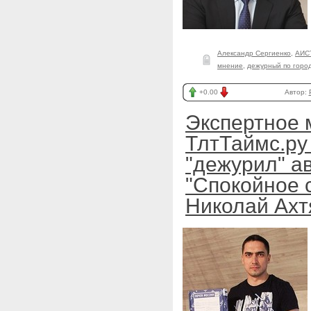
Александр Сергиенко
,
АИС
мнение
,
дежурный по горо
+0.00
Автор:
Экспертное 
ТлтТаймс.ру 
"дежурил" а
"Спокойное 
Николай Ах