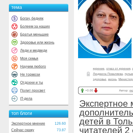
тема
Богач, бедняк
Болеем за наших
Братья меньшие
Здоровье или жизнь
Леди и медведи
Моя семья
Научим любого
курение
,
отказ от курения
,
Людмила Поваляева
,
пуль
Не тормози
здоровье
,
жизнь
,
Министер
Отдохни и ты
Полит просвет
+0.00
Автор:
mo
IT-дела
Экспертное 
дополнител
топ блоги
детей в Тол
Экспертное мнение
126.60
читателей 2
Сейчас скажу
73.87