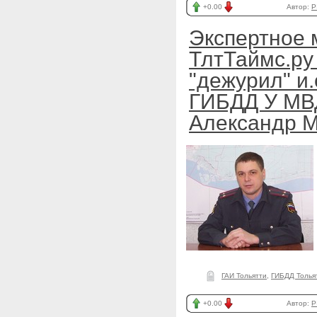
+0.00
Автор:
P
Экспертное 
ТлтТаймс.ру 
"дежурил" и
ГИБДД У МВД
Александр 
ГАИ Тольятти
,
ГИБДД Толья
+0.00
Автор:
P