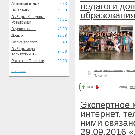
педагоги до
Активный отдых
59.33
IT-баранки
48.50
образовани
Выборы. Конкурсы.
46.71
Розыгрыши.
Вкусная жизнь
43.03
Додыр
39.58
Полит просвет
35.49
Выборы мэра
34.76
Тольятти-2012
Развитие Тольятти
33.03
экспертное мнение
,
дополн
Все блоги
Тольятти
+8.00
Автор:
mod
Экспертное 
интернет, те
ними связан
29.09.2016 