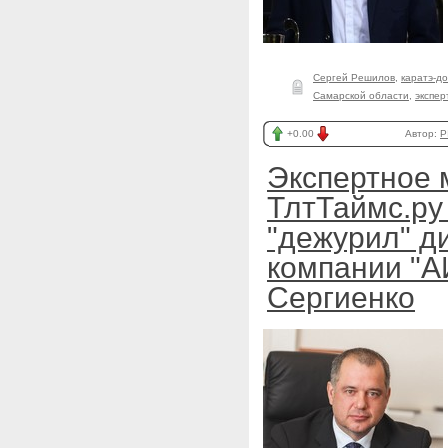
Сергей Решилов
,
каратэ-до
Самарской области
,
экспе
+0.00
Автор:
P
Экспертное 
ТлтТаймс.ру 
"дежурил" д
компании "А
Сергиенко