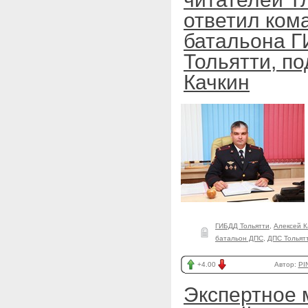
ответил ком
батальона 
Тольятти, п
Качкин
ГИБДД Тольятти
,
Алексей К
батальон ДПС
,
ДПС Тольят
+4.00
Автор:
PI
Экспертное 